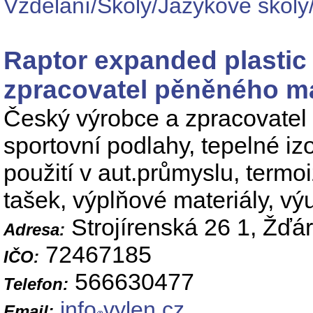
Vzdělání/Školy/Jazykové školy
Raptor expanded plastic 
zpracovatel pěněného ma
Český výrobce a zpracovatel 
sportovní podlahy, tepelné izo
použití v aut.průmyslu, termo
tašek, výplňové materiály, 
Strojírenská 26 1, Žďá
Adresa:
72467185
IČO:
566630477
Telefon:
info
vylen.cz
Email: