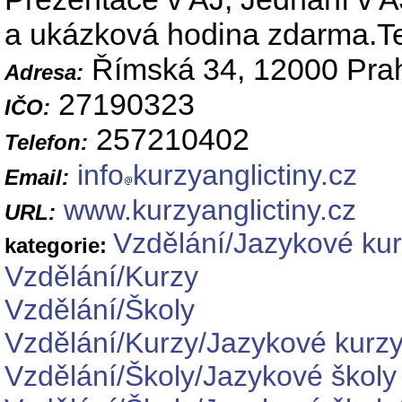
a ukázková hodina zdarma.T
Římská 34, 12000 Pra
Adresa:
27190323
IČO:
257210402
Telefon:
info
kurzyanglictiny.cz
Email:
www.kurzyanglictiny.cz
URL:
Vzdělání/Jazykové ku
kategorie:
Vzdělání/Kurzy
Vzdělání/Školy
Vzdělání/Kurzy/Jazykové kurz
Vzdělání/Školy/Jazykové školy