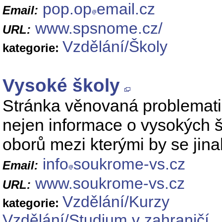
pop.op
email.cz
Email:
www.spsnome.cz/
URL:
Vzdělání/Školy
kategorie:
Vysoké školy
Stránka věnovaná problemat
nejen informace o vysokých š
oborů mezi kterými by se jina
info
soukrome-vs.cz
Email:
www.soukrome-vs.cz
URL:
Vzdělání/Kurzy
kategorie:
Vzdělání/Studium v zahraničí