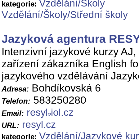
Vzdělání/Školy
kategorie:
Vzdělání/Školy/Střední školy
Jazyková agentura RE
Intenzivní jazykové kurzy AJ,
zařízení zákazníka English f
jazykového vzdělávání Jazyk
Bohdíkovská 6
Adresa:
583250280
Telefon:
resyl
iol.cz
Email:
resyl.cz
URL:
Vzdělání/Jazykové ku
kategorie: