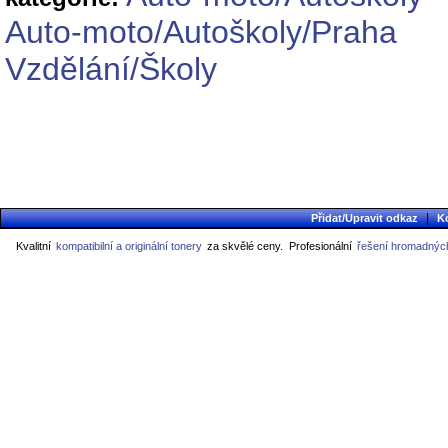
Auto-moto/Autoškoly/Praha
Vzdělání/Školy
|
Přidat/Upravit odkaz
K
Kvalitní
kompatibilní a originální tonery
za skvělé ceny.
Profesionální
řešení hromadných