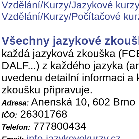
Vzdělání/Kurzy/Jazykové kurz
Vzdělání/Kurzy/Počítačové kur
Všechny jazykové zkoušky
každá jazyková zkouška (F
DALF...) z každého jazyka (an
uvedenu detailní informaci a 
zkoušku připravuje.
Anenská 10, 602 Brno
Adresa:
26301768
IČO:
777800434
Telefon:
info
jazykovekurzy.cz