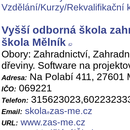
Vzdělání/Kurzy/Rekvalifikační 
Vyšší odborná škola zah
škola Mělník
Obory: Zahradnictví, Zahradn
dřeviny. Software na projekto
Na Polabí 411, 27601 
Adresa:
069221
IČO:
315623023,60223233
Telefon:
skola
zas-me.cz
Email:
www.zas-me.cz
URL: