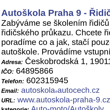
Autoškola Praha 9 - Řidi
Zabýváme se školením řidičů 
řidičského průkazu. Chcete ř
poradíme co a jak, stačí pouz
autoškole. Provádíme vstupní 
Českobrodská 1, 19011
Adresa:
64895866
IČO:
602315945
Telefon:
autoskola
autocech.cz
Email:
www.autoskola-praha-9.c
URL:
Auto-moto/Autoškoly
kategorie: