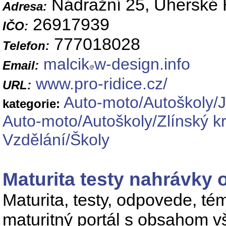
Nádražní 25, Uherské 
Adresa:
26917939
IČO:
777018028
Telefon:
malcik
w-design.info
Email:
www.pro-ridice.cz/
URL:
Auto-moto/Autoškoly/J
kategorie:
Auto-moto/Autoškoly/Zlínský kr
Vzdělání/Školy
Maturita testy nahrávky
Maturita, testy, odpovede, té
maturitný portál s obsahom v