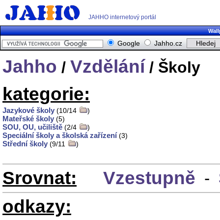
JAHHO internetový portál
Wall
Google
Jahho.cz
Jahho
Vzdělání
/
/ Školy
kategorie:
Jazykové školy
(10/14
)
Mateřské školy
(5)
SOU, OU, učiliště
(2/4
)
Speciální školy a školská zařízení
(3)
Střední školy
(9/11
)
Srovnat:
Vzestupně
-
odkazy: