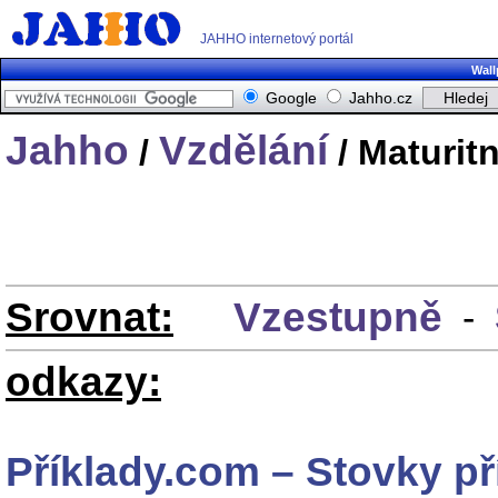
JAHHO internetový portál
Wall
Google
Jahho.cz
Jahho
Vzdělání
/
/ Maturitn
Srovnat:
Vzestupně
-
odkazy:
Příklady.com – Stovky př