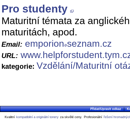
Pro studenty
Maturitní témata za anglickéh
maturitách, apod.
emporion
seznam.cz
Email:
www.helpforstudent.tym.c
URL:
Vzdělání/Maturitní otá
kategorie:
|
Přidat/Upravit odkaz
K
Kvalitní
kompatibilní a originální tonery
za skvělé ceny.
Profesionální
řešení hromadných