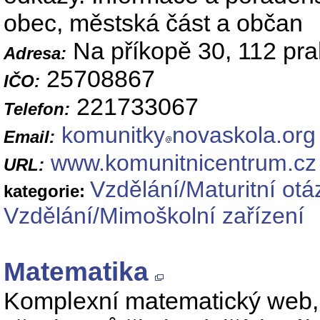
obec, městská část a občan
Na příkopě 30, 112 pr
Adresa:
25708867
IČO:
221733067
Telefon:
komunitky
novaskola.org
Email:
www.komunitnicentrum.cz
URL:
Vzdělání/Maturitní otá
kategorie:
Vzdělání/Mimoškolní zařízení
Matematika
Komplexní matematický web, 