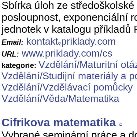
Sbírka úloh ze středoškolské 
posloupnost, exponenciální r
jednotek v katalogu příkladů 
kontakt
priklady.com
Email:
www.priklady.com/cs
URL:
Vzdělání/Maturitní otá
kategorie:
Vzdělání/Studijní materiály a 
Vzdělání/Vzdělávací pomůcky
Vzdělání/Věda/Matematika
Cifrikova matematika
Vybrané seminární práce a d