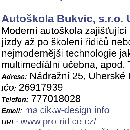
Autoškola Bukvic, s.r.o.
Moderní autoškola zajišťující 
jízdy až po školení řidičů ne
nejmodernějši technologie jak
multimedíální učebna, apod. 
Nádražní 25, Uherské 
Adresa:
26917939
IČO:
777018028
Telefon:
malcik
w-design.info
Email:
www.pro-ridice.cz/
URL: