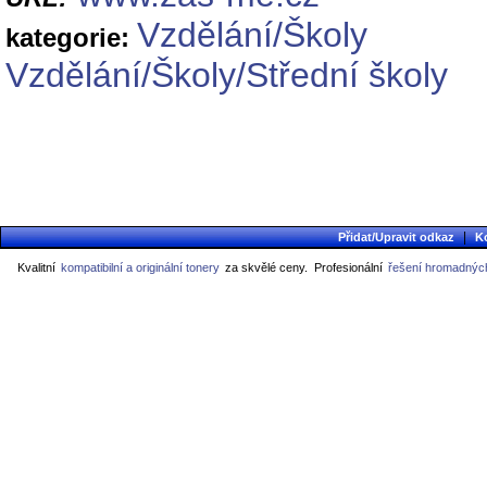
Vzdělání/Školy
kategorie:
Vzdělání/Školy/Střední školy
|
Přidat/Upravit odkaz
K
Kvalitní
kompatibilní a originální tonery
za skvělé ceny.
Profesionální
řešení hromadných