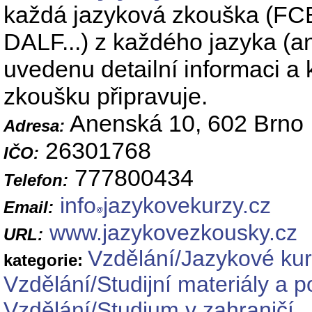
každá jazyková zkouška (F
DALF...) z každého jazyka (an
uvedenu detailní informaci a 
zkoušku připravuje.
Anenská 10, 602 Brno
Adresa:
26301768
IČO:
777800434
Telefon:
info
jazykovekurzy.cz
Email:
www.jazykovezkousky.cz
URL:
Vzdělání/Jazykové ku
kategorie:
Vzdělání/Studijní materiály a 
Vzdělání/Studium v zahraničí