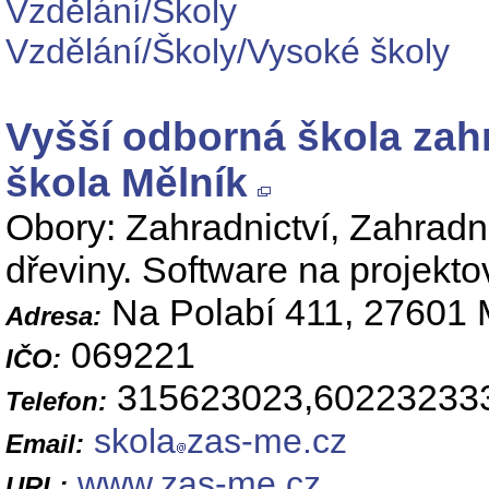
Vzdělání/Školy
Vzdělání/Školy/Vysoké školy
Vyšší odborná škola zah
škola Mělník
Obory: Zahradnictví, Zahradn
dřeviny. Software na projekto
Na Polabí 411, 27601 
Adresa:
069221
IČO:
315623023,60223233
Telefon:
skola
zas-me.cz
Email:
www.zas-me.cz
URL: