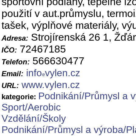
sportovní podlahy, tepelné izo
použití v aut.průmyslu, termo
tašek, výplňové materiály, 
Strojírenská 26 1, Žďá
Adresa:
72467185
IČO:
566630477
Telefon:
info
vylen.cz
Email:
www.vylen.cz
URL:
Podnikání/Průmysl a 
kategorie:
Sport/Aerobic
Vzdělání/Školy
Podnikání/Průmysl a výroba/Pl