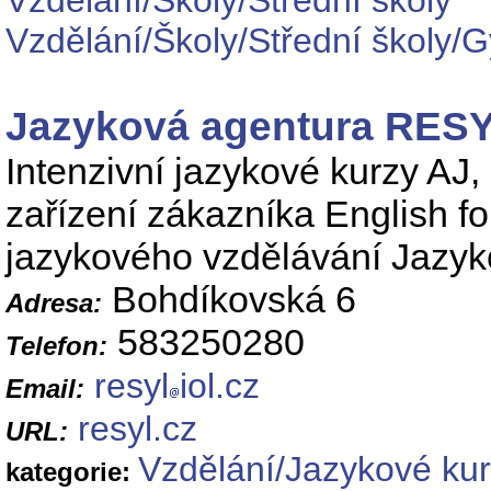
Vzdělání/Školy/Střední školy
Vzdělání/Školy/Střední školy/
Jazyková agentura RE
Intenzivní jazykové kurzy AJ,
zařízení zákazníka English f
jazykového vzdělávání Jazyk
Bohdíkovská 6
Adresa:
583250280
Telefon:
resyl
iol.cz
Email:
resyl.cz
URL:
Vzdělání/Jazykové ku
kategorie: