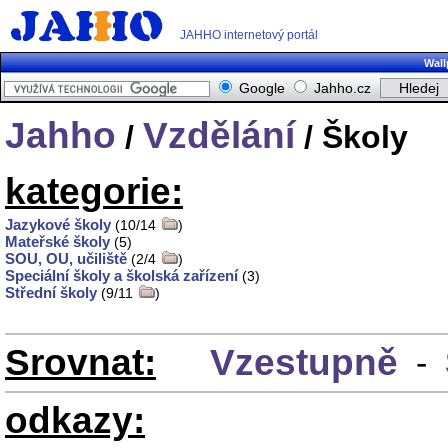
JAHHO internetový portál
Wall
Google
Jahho.cz
Jahho
Vzdělání
/
/ Školy
kategorie:
Jazykové školy
(10/14
)
Mateřské školy
(5)
SOU, OU, učiliště
(2/4
)
Speciální školy a školská zařízení
(3)
Střední školy
(9/11
)
Srovnat:
Vzestupně
-
odkazy: