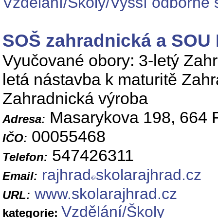
Vzdělání/Školy/Vyšší odborné 
SOŠ zahradnická a SOU 
Vyučované obory: 3-letý Zahr
letá nástavba k maturitě Zahra
Zahradnická výroba
Masarykova 198, 664 
Adresa:
00055468
IČO:
547426311
Telefon:
rajhrad
skolarajhrad.cz
Email:
www.skolarajhrad.cz
URL:
Vzdělání/Školy
kategorie: