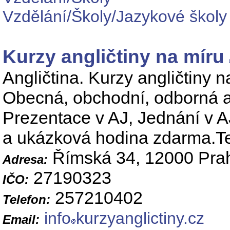
Vzdělání/Školy/Jazykové školy
Kurzy angličtiny na míru
Angličtina. Kurzy angličtiny n
Obecná, obchodní, odborná ang
Prezentace v AJ, Jednání v AJ
a ukázková hodina zdarma.T
Římská 34, 12000 Pra
Adresa:
27190323
IČO:
257210402
Telefon:
info
kurzyanglictiny.cz
Email: