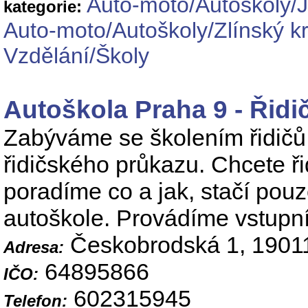
Auto-moto/Autoškoly/J
kategorie:
Auto-moto/Autoškoly/Zlínský kr
Vzdělání/Školy
Autoškola Praha 9 - Řidi
Zabýváme se školením řidičů 
řidičského průkazu. Chcete ř
poradíme co a jak, stačí pouz
autoškole. Provádíme vstupní 
Českobrodská 1, 19011
Adresa:
64895866
IČO:
602315945
Telefon: