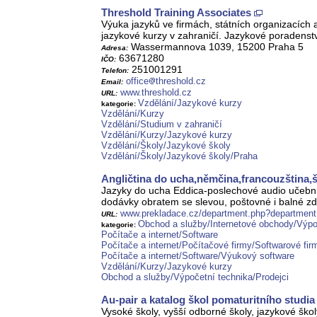
Threshold Training Associates
Výuka jazyků ve firmách, státních organizacích a 
jazykové kurzy v zahraničí. Jazykové poradenstv
Wassermannova 1039, 15200 Praha 5
Adresa:
63671280
IČO:
251001291
Telefon:
office
threshold.cz
Email:
www.threshold.cz
URL:
Vzdělání/Jazykové kurzy
kategorie:
Vzdělání/Kurzy
Vzdělání/Studium v zahraničí
Vzdělání/Kurzy/Jazykové kurzy
Vzdělání/Školy/Jazykové školy
Vzdělání/Školy/Jazykové školy/Praha
Angličtina do ucha,němčina,francouzština,š
Jazyky do ucha Eddica-poslechové audio učebnic
dodávky obratem se slevou, poštovné i balné z
www.prekladace.cz/department.php?departme
URL:
Obchod a služby/Internetové obchody/Výpo
kategorie:
Počítače a internet/Software
Počítače a internet/Počítačové firmy/Softwarové fir
Počítače a internet/Software/Výukový software
Vzdělání/Kurzy/Jazykové kurzy
Obchod a služby/Výpočetní technika/Prodejci
Au-pair a katalog škol pomaturitního studia
Vysoké školy, vyšší odborné školy, jazykové škol