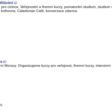
dělávání
 pro cizince. Veřejnostní a firemní kurzy, pomaturitní studium, studium
i knihovna, Caledonian Café, konverzace zdarma.
va
í Moravy. Organizujeme kurzy pro veřejnost, firemní kurzy, intenzivní 
aj