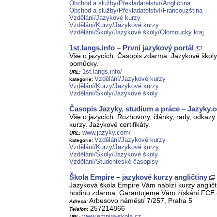
Obchod a služby/Překladatelství/Angličtina
Obchod a služby/Překladatelství/Francouzština
Vzdělání/Jazykové kurzy
Vzdělání/Kurzy/Jazykové kurzy
Vzdělání/Školy/Jazykové školy/Olomoucký kraj
1st.langs.info – První jazykový portál
Vše o jazycích. Časopis zdarma. Jazykové školy,
pomůcky.
1st.langs.info/
URL:
Vzdělání/Jazykové kurzy
kategorie:
Vzdělání/Kurzy/Jazykové kurzy
Vzdělání/Školy/Jazykové školy
Časopis Jazyky, studium a práce – Jazyky.
Vše o jazycích. Rozhovory, články, rady, odkazy. 
kurzy. Jazykové certifikáty.
www.jazyky.com/
URL:
Vzdělání/Jazykové kurzy
kategorie:
Vzdělání/Kurzy/Jazykové kurzy
Vzdělání/Školy/Jazykové školy
Vzdělání/Studenteské časopisy
Škola Empire – jazykové kurzy angličtiny
Jazyková škola Empire Vám nabízí kurzy angličti
hodinu zdarma. Garantujeme Vám získání FCE ce
Arbesovo náměstí 7/257, Praha 5
Adresa:
257214866
Telefon:
www.empire-skola.cz
URL: