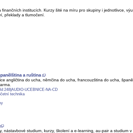
finančních institucích. Kurzy šité na míru pro skupiny i jednotlivce, výu
í, překlady a tlumočení.
panělština a ruština
e angličtina do ucha, němčina do ucha, francouzština do ucha, španěl
darma.
ntId:248|AUDIO-UCEBNICE-NA-CD
četní technika
my
y, nástavbové studium, kurzy, školení a e-learning, au-pair a studium v 