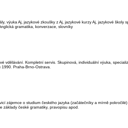
iály, výuka Aj, jazykové zkoušky z Aj, jazykové kurzy Aj, jazykové školy
 Anglická gramatika, konverzace, slovníky
é vdělávání. Kompletní servis. Skupinová, individuální výuka, speciali
ku 1990. Praha-Brno-Ostrava.
uvicí zájemce o studium českého jazyka (začátečníky a mírně pokročilé
je základy české gramatiky, pravopisu apod.