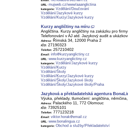
Email:
mujweb.cz/www/aaanglictina
URL:
Vzdělání/Doučování
kategorie:
Vzdělání/Jazykové kurzy
Vzdělání/Kurzy/Jazykové kurzy
Kurzy angličtiny na míru
Angličtina. Kurzy angličtiny na zakázku pro firm
Telefonování v AJ atd. Jazykový audit a ukázk
Římská 34, 12000 Praha 2
Adresa:
27190323
IČO:
257210402
Telefon:
info
kurzyanglictiny.cz
Email:
www.kurzyanglictiny.cz
URL:
Vzdělání/Jazykové kurzy
kategorie:
Vzdělání/Kurzy
Vzdělání/Školy
Vzdělání/Kurzy/Jazykové kurzy
Vzdělání/Školy/Jazykové školy
Vzdělání/Školy/Jazykové školy/Praha
Jazyková a překladatelská agentura BonaL
Výuka, překlady, tlumočení: angličtina, němčina, 
Palackého 11, 772 Olomouc
Adresa:
73925101
IČO:
777123218
Telefon:
viktor.horak
email.cz
Email:
www.bonalingua.cz
URL:
Obchod a služby/Překladatelství
kategorie: