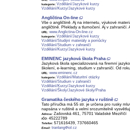
Vzdělání/Jazykové kurzy
kategorie:
Vzdělání/Kurzy/Jazykové kurzy
Angličtina On-line
Vše o angličtině. Aj na internetu, výukové mater
angličtině. Překlady a tlumočení. Aj v zahraničí.
www.Anglictina-On-line.cz
URL:
Vzdělání/Jazykové kurzy
kategorie:
Vzdělání/Studijní materiály a pomůcky
Vzdělání/Studium v zahraničí
Vzdělání/Kurzy/Jazykové kurzy
EMINENC jazyková škola Praha
Jazyková škola specializovaná na firemní jazykov
školení, e-learning, studium v zahraničí. Od ro
www.eminenc.cz
URL:
Vzdělání/Maturitní otázky
kategorie:
Vzdělání/Studium v zahraničí
Vzdělání/Kurzy/Jazykové kurzy
Vzdělání/Školy/Jazykové školy/Praha
Gramatika českého jazyka v ruštině
Tato příručka má 55 str. je určena pro rusky ml
napsána v ruštině a velmi srozumitelně vysvětlu
Zašovská 461, 75701 Valašské Meziříčí
Adresa:
45222789
IČO:
571616439, 737660465
Telefon:
tranlang
iol.cz
Email: