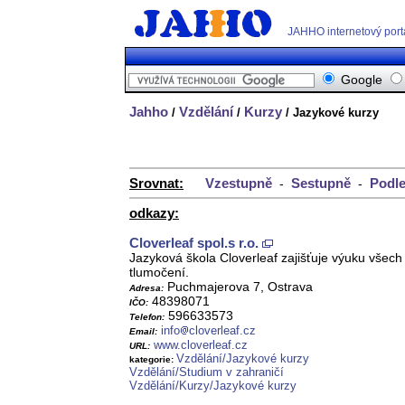
JAHHO internetový port
Google
Jahho
Vzdělání
Kurzy
/
/
/ Jazykové kurzy
Srovnat:
Vzestupně
Sestupně
Podle
-
-
odkazy:
Cloverleaf spol.s r.o.
Jazyková škola Cloverleaf zajišťuje výuku všech
tlumočení.
Puchmajerova 7, Ostrava
Adresa:
48398071
IČO:
596633573
Telefon:
info
cloverleaf.cz
Email:
www.cloverleaf.cz
URL:
Vzdělání/Jazykové kurzy
kategorie:
Vzdělání/Studium v zahraničí
Vzdělání/Kurzy/Jazykové kurzy