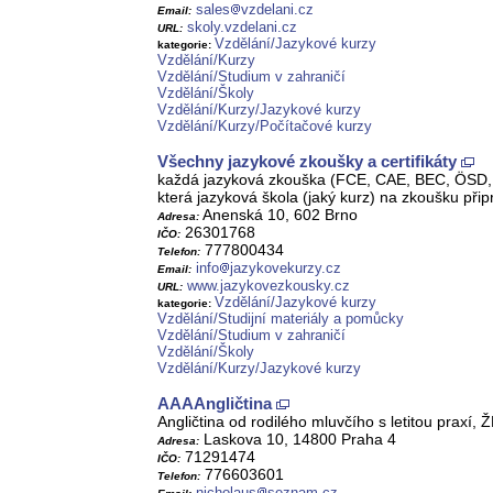
sales
vzdelani.cz
Email:
skoly.vzdelani.cz
URL:
Vzdělání/Jazykové kurzy
kategorie:
Vzdělání/Kurzy
Vzdělání/Studium v zahraničí
Vzdělání/Školy
Vzdělání/Kurzy/Jazykové kurzy
Vzdělání/Kurzy/Počítačové kurzy
Všechny jazykové zkoušky a certifikáty
každá jazyková zkouška (FCE, CAE, BEC, ÖSD, ZD
která jazyková škola (jaký kurz) na zkoušku přip
Anenská 10, 602 Brno
Adresa:
26301768
IČO:
777800434
Telefon:
info
jazykovekurzy.cz
Email:
www.jazykovezkousky.cz
URL:
Vzdělání/Jazykové kurzy
kategorie:
Vzdělání/Studijní materiály a pomůcky
Vzdělání/Studium v zahraničí
Vzdělání/Školy
Vzdělání/Kurzy/Jazykové kurzy
AAAAngličtina
Angličtina od rodilého mluvčího s letitou praxí,
Laskova 10, 14800 Praha 4
Adresa:
71291474
IČO:
776603601
Telefon:
nicholaus
seznam.cz