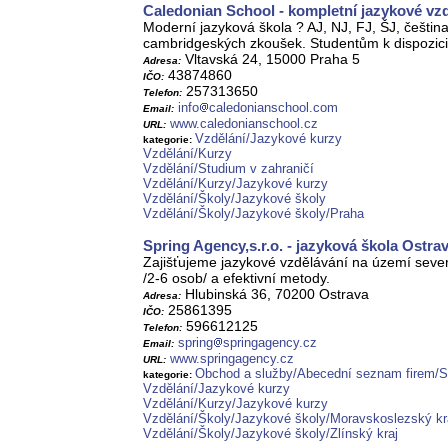
Caledonian School - kompletní jazykové vz
Moderní jazyková škola ? AJ, NJ, FJ, ŠJ, čeština
cambridgeských zkoušek. Studentům k dispozic
Vltavská 24, 15000 Praha 5
Adresa:
43874860
IČO:
257313650
Telefon:
info
caledonianschool.com
Email:
www.caledonianschool.cz
URL:
Vzdělání/Jazykové kurzy
kategorie:
Vzdělání/Kurzy
Vzdělání/Studium v zahraničí
Vzdělání/Kurzy/Jazykové kurzy
Vzdělání/Školy/Jazykové školy
Vzdělání/Školy/Jazykové školy/Praha
Spring Agency,s.r.o. - jazyková škola Ostra
Zajišťujeme jazykové vzdělávání na území severn
/2-6 osob/ a efektivní metody.
Hlubinská 36, 70200 Ostrava
Adresa:
25861395
IČO:
596612125
Telefon:
spring
springagency.cz
Email:
www.springagency.cz
URL:
Obchod a služby/Abecední seznam firem/S
kategorie:
Vzdělání/Jazykové kurzy
Vzdělání/Kurzy/Jazykové kurzy
Vzdělání/Školy/Jazykové školy/Moravskoslezský kr
Vzdělání/Školy/Jazykové školy/Zlínský kraj