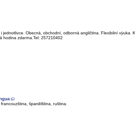
y i jednotlivce. Obecná, obchodní, odborná angličtina. Flexibilní výuka.
ová hodina zdarma.Tel: 257210402
ingua
francouzština, španělština, ruština.