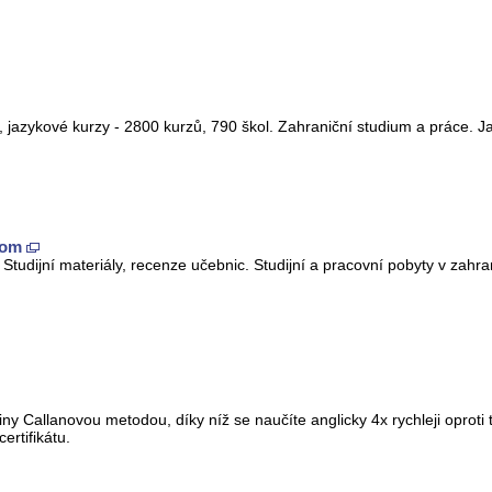
 jazykové kurzy - 2800 kurzů, 790 škol. Zahraniční studium a práce. Ja
com
Studijní materiály, recenze učebnic. Studijní a pracovní pobyty v zahran
ny Callanovou metodou, díky níž se naučíte anglicky 4x rychleji oprot
rtifikátu.