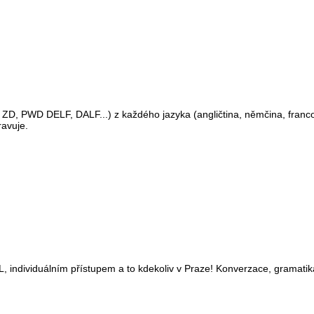
, PWD DELF, DALF...) z každého jazyka (angličtina, němčina, francouz
ravuje.
 ŽL, individuálním přístupem a to kdekoliv v Praze! Konverzace, gramati