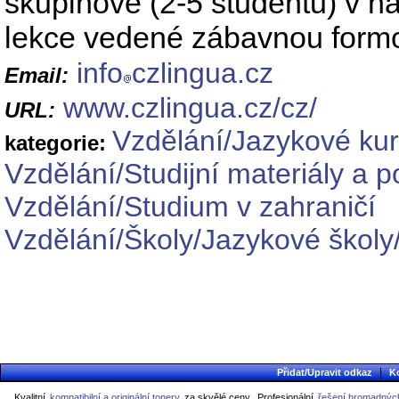
skupinové (2-5 studentů) v na
lekce vedené zábavnou formou
info
czlingua.cz
Email:
www.czlingua.cz/cz/
URL:
Vzdělání/Jazykové ku
kategorie:
Vzdělání/Studijní materiály a 
Vzdělání/Studium v zahraničí
Vzdělání/Školy/Jazykové školy
|
Přidat/Upravit odkaz
K
Kvalitní
kompatibilní a originální tonery
za skvělé ceny.
Profesionální
řešení hromadných