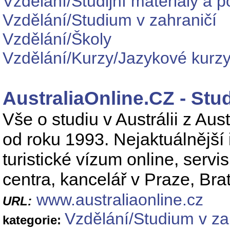
Vzdělání/Studijní materiály a 
Vzdělání/Studium v zahraničí
Vzdělání/Školy
Vzdělání/Kurzy/Jazykové kurz
AustraliaOnline.CZ - Stud
Vše o studiu v Austrálii z Aus
od roku 1993. Nejaktuálnější 
turistické vízum online, serv
centra, kancelář v Praze, Brat
www.australiaonline.cz
URL:
Vzdělání/Studium v za
kategorie: