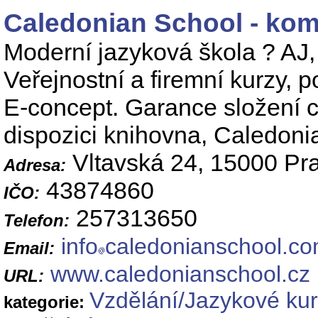
Caledonian School - kom
Moderní jazyková škola ? AJ, 
Veřejnostní a firemní kurzy, p
E-concept. Garance složení 
dispozici knihovna, Caledon
Vltavská 24, 15000 Pr
Adresa:
43874860
IČO:
257313650
Telefon:
info
caledonianschool.c
Email:
www.caledonianschool.cz
URL:
Vzdělání/Jazykové ku
kategorie: