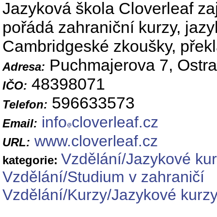
Jazyková škola Cloverleaf za
pořádá zahraniční kurzy, jaz
Cambridgeské zkoušky, překl
Puchmajerova 7, Ostr
Adresa:
48398071
IČO:
596633573
Telefon:
info
cloverleaf.cz
Email:
www.cloverleaf.cz
URL:
Vzdělání/Jazykové ku
kategorie:
Vzdělání/Studium v zahraničí
Vzdělání/Kurzy/Jazykové kurz