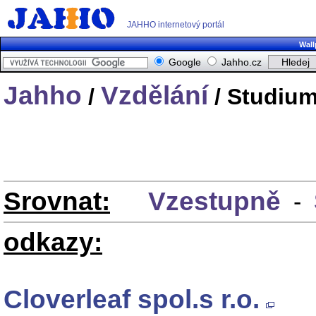
JAHHO internetový portál
Wall
Google
Jahho.cz
Jahho
Vzdělání
/
/ Studium
Srovnat:
Vzestupně
-
odkazy:
Cloverleaf spol.s r.o.