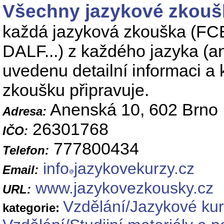
Všechny jazykové zkoušky
každá jazyková zkouška (F
DALF...) z každého jazyka (an
uvedenu detailní informaci a 
zkoušku připravuje.
Anenská 10, 602 Brno
Adresa:
26301768
IČO:
777800434
Telefon:
info
jazykovekurzy.cz
Email:
www.jazykovezkousky.cz
URL:
Vzdělání/Jazykové ku
kategorie: