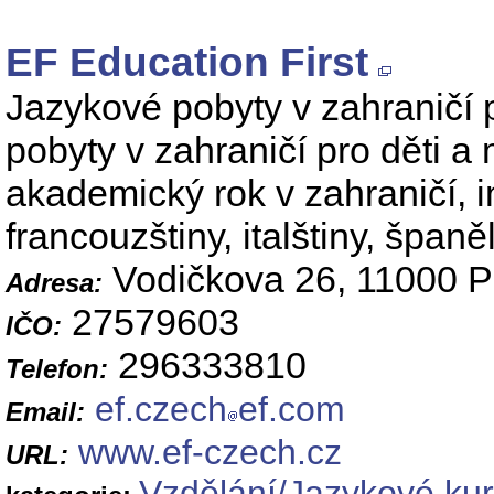
EF Education First
Jazykové pobyty v zahraničí
pobyty v zahraničí pro děti a 
akademický rok v zahraničí, i
francouzštiny, italštiny, španě
Vodičkova 26, 11000 P
Adresa:
27579603
IČO:
296333810
Telefon:
ef.czech
ef.com
Email:
www.ef-czech.cz
URL:
Vzdělání/Jazykové ku