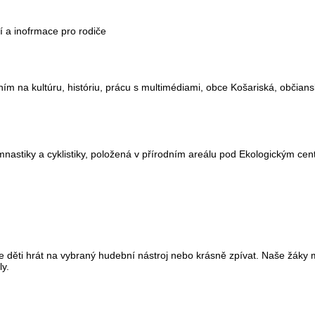
cí a inofrmace pro rodiče
ním na kultúru, históriu, prácu s multimédiami, obce Košariská, občia
nastiky a cyklistiky, položená v přírodním areálu pod Ekologickým cen
 děti hrát na vybraný hudební nástroj nebo krásně zpívat. Naše žák
y.