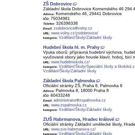
ZŠ Dobrovice
Základní škola Dobrovice Komenského 46 294 4
Komenského 46, 29441 Dobrovice
Adresa:
75034981
IČO:
326398338
Telefon:
zsdobrovice
volny.cz
Email:
www.volny.cz/zsdobrovice/
URL:
Vzdělání/Školy/Základní školy
kategorie:
Hudební škola hl. m. Prahy
Výuka oborů: přípravná hudební výchova, hudeb
vyučované obory jako housle klavír, hoboj, bicí n
www.hudebniskola.cz/
URL:
Vzdělání/Školy/Speciální školy a školská z
kategorie:
Vzdělání/Školy/Základní školy
Základní škola Palmovka
Oficiální stránky ZŠ, Praha 8, Palmovka 8
Palmovka 8, 18000 Praha 8
Adresa:
60433248
IČO:
administrator
zspalmovka.cz
Email:
www.zspalmovka.cz
URL:
Vzdělání/Školy/Základní školy
kategorie:
ZUŠ Habrmanova, Hradec králové
Oficiální stránky Základní umělecké školy, Hra
www.zus-habrmanova.cz/
URL:
Vzdělání/Školy/Základní školy
kategorie: