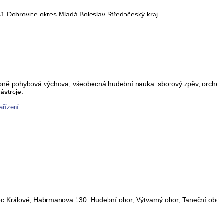
1 Dobrovice okres Mladá Boleslav Středočeský kraj
ně pohybová výchova, všeobecná hudební nauka, sborový zpěv, orchest
ástroje.
ařízení
dec Králové, Habrmanova 130. Hudební obor, Výtvarný obor, Taneční obo