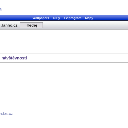
ál
Wallpapers
GIFy
TV program
Mapy
Jahho.cz
 návštěvnosti
indos.cz