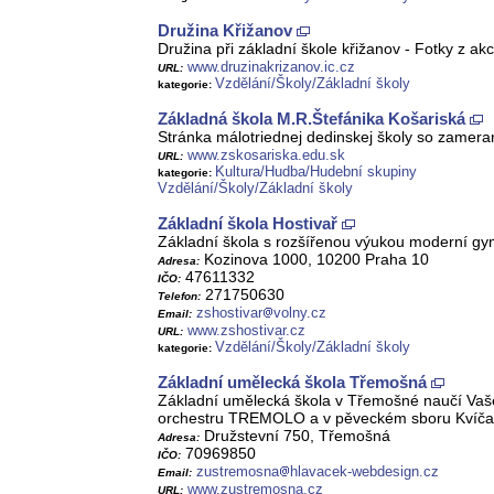
Družina Křižanov
Družina při základní škole křižanov - Fotky z ak
www.druzinakrizanov.ic.cz
URL:
Vzdělání/Školy/Základní školy
kategorie:
Základná škola M.R.Štefánika Košariská
Stránka málotriednej dedinskej školy so zamera
www.zskosariska.edu.sk
URL:
Kultura/Hudba/Hudební skupiny
kategorie:
Vzdělání/Školy/Základní školy
Základní škola Hostivař
Základní škola s rozšířenou výukou moderní gym
Kozinova 1000, 10200 Praha 10
Adresa:
47611332
IČO:
271750630
Telefon:
zshostivar
volny.cz
Email:
www.zshostivar.cz
URL:
Vzdělání/Školy/Základní školy
kategorie:
Základní umělecká škola Třemošná
Základní umělecká škola v Třemošné naučí Vaše
orchestru TREMOLO a v pěveckém sboru Kvíčal
Družstevní 750, Třemošná
Adresa:
70969850
IČO:
zustremosna
hlavacek-webdesign.cz
Email:
www.zustremosna.cz
URL: