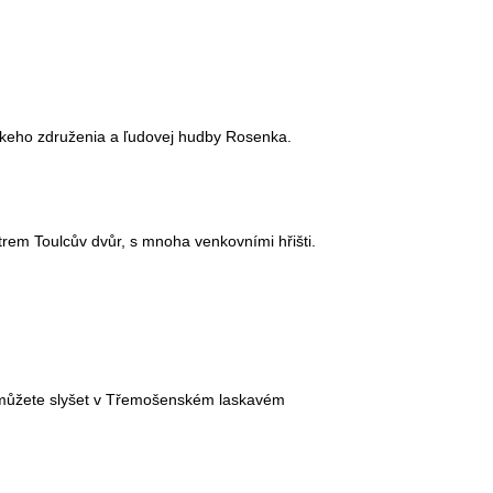
nskeho združenia a ľudovej hudby Rosenka.
trem Toulcův dvůr, s mnoha venkovními hřišti.
y můžete slyšet v Třemošenském laskavém