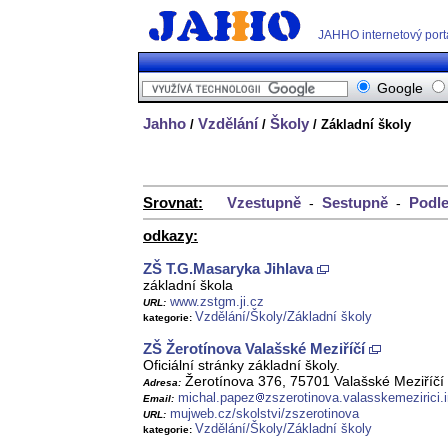
JAHHO internetový port
Google
Jahho
Vzdělání
Školy
/
/
/ Základní školy
Srovnat:
Vzestupně
Sestupně
Podle
-
-
odkazy:
ZŠ T.G.Masaryka Jihlava
základní škola
www.zstgm.ji.cz
URL:
Vzdělání/Školy/Základní školy
kategorie:
ZŠ Žerotínova Valašské Meziříčí
Oficiální stránky základní školy.
Žerotínova 376, 75701 Valašské Meziříčí
Adresa:
michal.papez
zszerotinova.valasskemezirici.
Email:
mujweb.cz/skolstvi/zszerotinova
URL:
Vzdělání/Školy/Základní školy
kategorie: