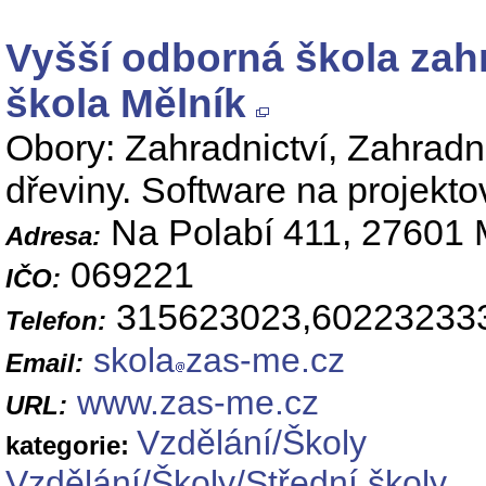
Vyšší odborná škola zah
škola Mělník
Obory: Zahradnictví, Zahradn
dřeviny. Software na projekto
Na Polabí 411, 27601 
Adresa:
069221
IČO:
315623023,60223233
Telefon:
skola
zas-me.cz
Email:
www.zas-me.cz
URL:
Vzdělání/Školy
kategorie:
Vzdělání/Školy/Střední školy