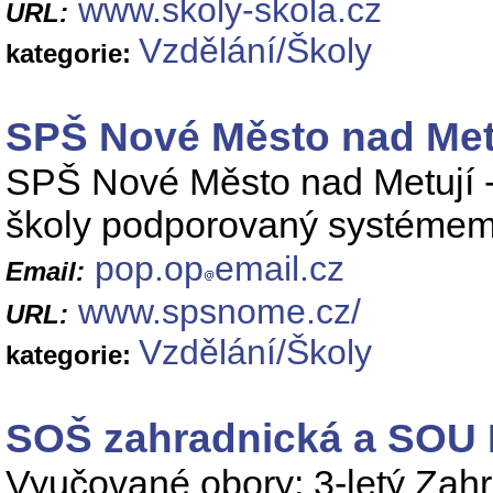
www.skoly-skola.cz
URL:
Vzdělání/Školy
kategorie:
SPŠ Nové Město nad Met
SPŠ Nové Město nad Metují - 
školy podporovaný systémem
pop.op
email.cz
Email:
www.spsnome.cz/
URL:
Vzdělání/Školy
kategorie:
SOŠ zahradnická a SOU 
Vyučované obory: 3-letý Zahr