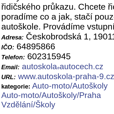
řidičského průkazu. Chcete ř
poradíme co a jak, stačí pouz
autoškole. Provádíme vstupní 
Českobrodská 1, 19011
Adresa:
64895866
IČO:
602315945
Telefon:
autoskola
autocech.cz
Email:
www.autoskola-praha-9.c
URL:
Auto-moto/Autoškoly
kategorie:
Auto-moto/Autoškoly/Praha
Vzdělání/Školy