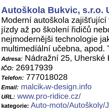
Autoškola Bukvic, s.r.o.
Moderní autoškola zajišťující 
jízdy až po školení řidičů ne
nejmodernějši technologie jak
multimedíální učebna, apod. 
Nádražní 25, Uherské 
Adresa:
26917939
IČO:
777018028
Telefon:
malcik
w-design.info
Email:
www.pro-ridice.cz/
URL:
Auto-moto/Autoškoly/J
kategorie: