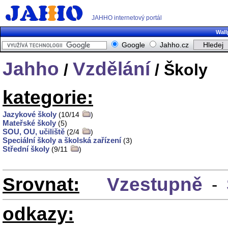
JAHHO internetový portál
Wall
Google
Jahho.cz
Jahho
Vzdělání
/
/ Školy
kategorie:
Jazykové školy
(10/14
)
Mateřské školy
(5)
SOU, OU, učiliště
(2/4
)
Speciální školy a školská zařízení
(3)
Střední školy
(9/11
)
Srovnat:
Vzestupně
-
odkazy: