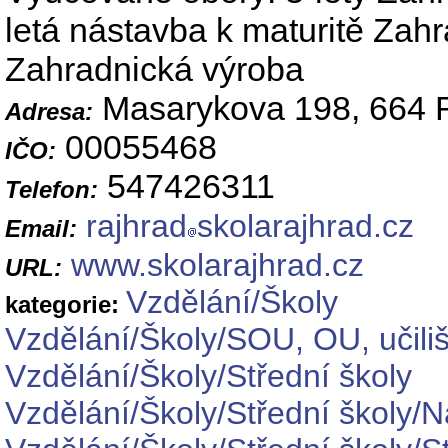
letá nástavba k maturitě Zahra
Zahradnická výroba
Masarykova 198, 664 
Adresa:
00055468
IČO:
547426311
Telefon:
rajhrad
skolarajhrad.cz
Email:
www.skolarajhrad.cz
URL:
Vzdělání/Školy
kategorie:
Vzdělání/Školy/SOU, OU, učiliš
Vzdělání/Školy/Střední školy
Vzdělání/Školy/Střední školy/