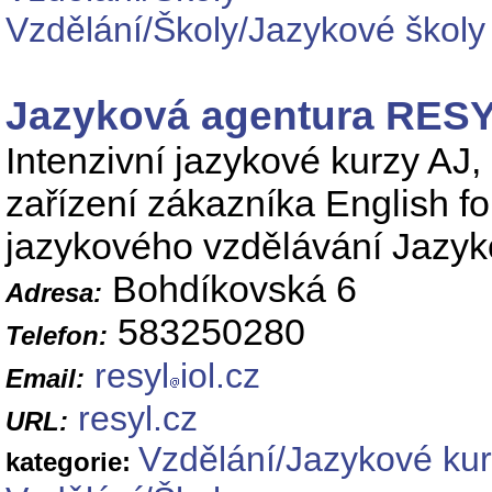
Vzdělání/Školy/Jazykové školy
Jazyková agentura RE
Intenzivní jazykové kurzy AJ,
zařízení zákazníka English f
jazykového vzdělávání Jazyk
Bohdíkovská 6
Adresa:
583250280
Telefon:
resyl
iol.cz
Email:
resyl.cz
URL:
Vzdělání/Jazykové ku
kategorie: