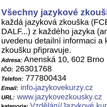
Všechny jazykové zkoušky
každá jazyková zkouška (F
DALF...) z každého jazyka (an
uvedenu detailní informaci a 
zkoušku připravuje.
Anenská 10, 602 Brno
Adresa:
26301768
IČO:
777800434
Telefon:
info
jazykovekurzy.cz
Email:
www.jazykovezkousky.cz
URL:
Vzdělání/Jazykové ku
kategorie: