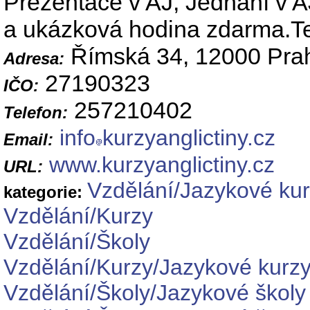
Prezentace v AJ, Jednání v AJ
a ukázková hodina zdarma.T
Římská 34, 12000 Pra
Adresa:
27190323
IČO:
257210402
Telefon:
info
kurzyanglictiny.cz
Email:
www.kurzyanglictiny.cz
URL:
Vzdělání/Jazykové ku
kategorie:
Vzdělání/Kurzy
Vzdělání/Školy
Vzdělání/Kurzy/Jazykové kurz
Vzdělání/Školy/Jazykové školy