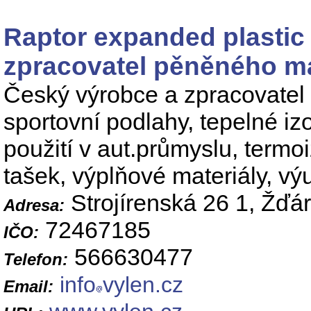
Raptor expanded plastic 
zpracovatel pěněného ma
Český výrobce a zpracovatel 
sportovní podlahy, tepelné izo
použití v aut.průmyslu, termo
tašek, výplňové materiály, 
Strojírenská 26 1, Žďá
Adresa:
72467185
IČO:
566630477
Telefon:
info
vylen.cz
Email: