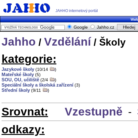
JAHHO internetový portál
Wall
Google
Jahho.cz
Jahho
Vzdělání
/
/ Školy
kategorie:
Jazykové školy
(10/14
)
Mateřské školy
(5)
SOU, OU, učiliště
(2/4
)
Speciální školy a školská zařízení
(3)
Střední školy
(9/11
)
Srovnat:
Vzestupně
-
odkazy: