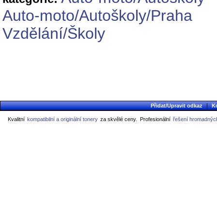
Auto-moto/Autoškoly/Praha
Vzdělání/Školy
|
Přidat/Upravit odkaz
K
Kvalitní
kompatibilní a originální tonery
za skvělé ceny.
Profesionální
řešení hromadných