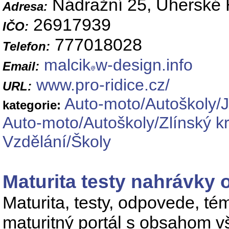
Nádražní 25, Uherské 
Adresa:
26917939
IČO:
777018028
Telefon:
malcik
w-design.info
Email:
www.pro-ridice.cz/
URL:
Auto-moto/Autoškoly/J
kategorie:
Auto-moto/Autoškoly/Zlínský kr
Vzdělání/Školy
Maturita testy nahrávky
Maturita, testy, odpovede, té
maturitný portál s obsahom v