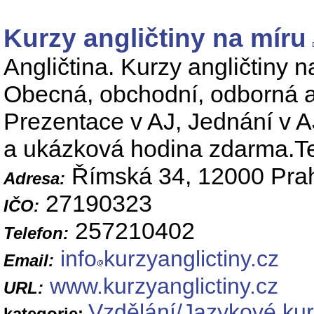
Kurzy angličtiny na míru
Angličtina. Kurzy angličtiny n
Obecná, obchodní, odborná ang
Prezentace v AJ, Jednání v AJ
a ukázková hodina zdarma.T
Římská 34, 12000 Pra
Adresa:
27190323
IČO:
257210402
Telefon:
info
kurzyanglictiny.cz
Email:
www.kurzyanglictiny.cz
URL:
Vzdělání/Jazykové ku
kategorie: