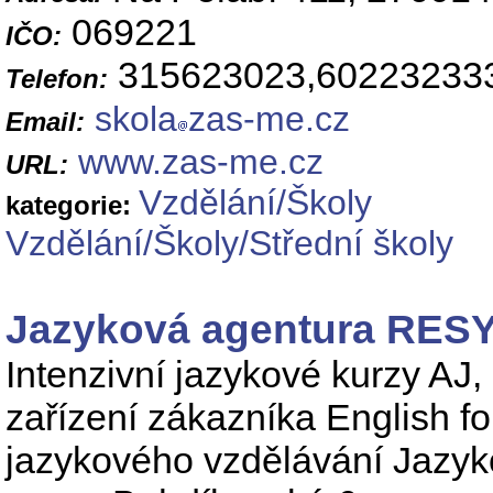
069221
IČO:
315623023,60223233
Telefon:
skola
zas-me.cz
Email:
www.zas-me.cz
URL:
Vzdělání/Školy
kategorie:
Vzdělání/Školy/Střední školy
Jazyková agentura RE
Intenzivní jazykové kurzy AJ,
zařízení zákazníka English f
jazykového vzdělávání Jazyk