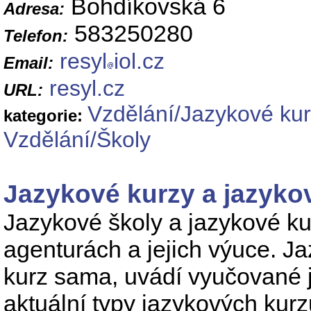
Bohdíkovská 6
Adresa:
583250280
Telefon:
resyl
iol.cz
Email:
resyl.cz
URL:
Vzdělání/Jazykové ku
kategorie:
Vzdělání/Školy
Jazykové kurzy a jazyko
Jazykové školy a jazykové ku
agenturách a jejich výuce. J
kurz sama, uvádí vyučované ja
aktuální typy jazykových kurz