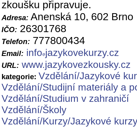
zkoušku připravuje.
Anenská 10, 602 Brno
Adresa:
26301768
IČO:
777800434
Telefon:
info
jazykovekurzy.cz
Email:
www.jazykovezkousky.cz
URL:
Vzdělání/Jazykové ku
kategorie:
Vzdělání/Studijní materiály a 
Vzdělání/Studium v zahraničí
Vzdělání/Školy
Vzdělání/Kurzy/Jazykové kurz