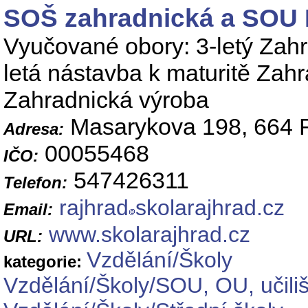
SOŠ zahradnická a SOU 
Vyučované obory: 3-letý Zahr
letá nástavba k maturitě Zahra
Zahradnická výroba
Masarykova 198, 664 
Adresa:
00055468
IČO:
547426311
Telefon:
rajhrad
skolarajhrad.cz
Email:
www.skolarajhrad.cz
URL:
Vzdělání/Školy
kategorie:
Vzdělání/Školy/SOU, OU, učiliš