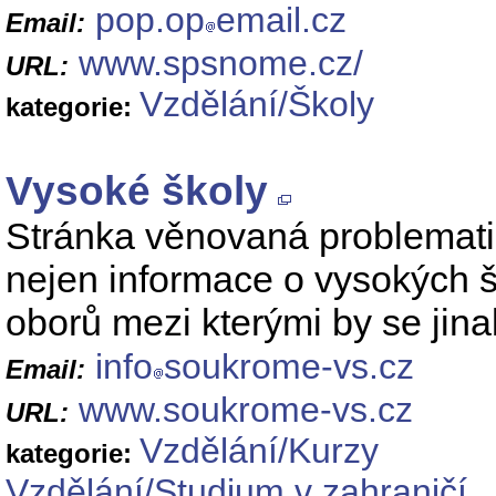
pop.op
email.cz
Email:
www.spsnome.cz/
URL:
Vzdělání/Školy
kategorie:
Vysoké školy
Stránka věnovaná problemat
nejen informace o vysokých š
oborů mezi kterými by se jina
info
soukrome-vs.cz
Email:
www.soukrome-vs.cz
URL:
Vzdělání/Kurzy
kategorie:
Vzdělání/Studium v zahraničí