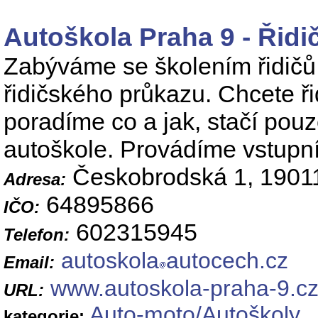
Autoškola Praha 9 - Řidi
Zabýváme se školením řidičů 
řidičského průkazu. Chcete ř
poradíme co a jak, stačí pouz
autoškole. Provádíme vstupní 
Českobrodská 1, 19011
Adresa:
64895866
IČO:
602315945
Telefon:
autoskola
autocech.cz
Email:
www.autoskola-praha-9.c
URL:
Auto-moto/Autoškoly
kategorie: