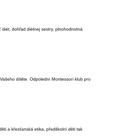
 diét, dohľad diétnej sestry, plnohodnotná
t Vašeho dítěte. Odpolední Montessori klub pro
ti a křesťanská etika, předškolní děti tak