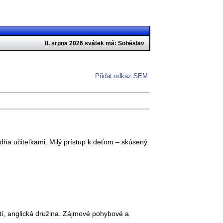
8. srpna 2026 svátek má: Soběslav
Přidat odkaz SEM
 dňa učiteľkami. Milý prístup k deťom – skúsený
ětí, anglická družina. Zájmové pohybové a