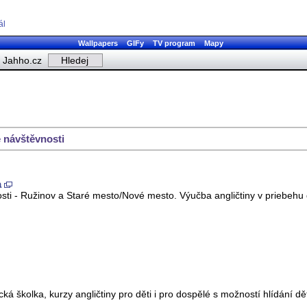
ál
Wallpapers
GIFy
TV program
Mapy
Jahho.cz
 návštěvnosti
a
nosti - Ružinov a Staré mesto/Nové mesto. Výučba angličtiny v priebehu
ká školka, kurzy angličtiny pro děti i pro dospělé s možností hlídání d