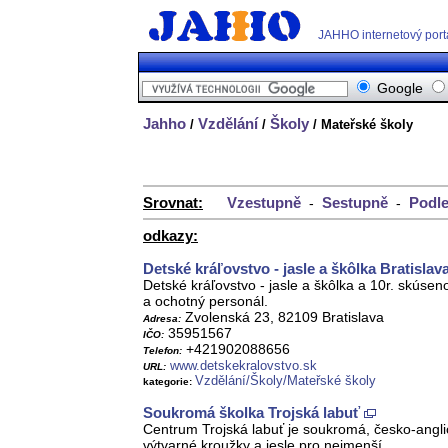
JAHHO internetový port
Google
Jahho
Vzdělání
Školy
/
/
/ Mateřské školy
Srovnat:
Vzestupně
Sestupně
Podle
-
-
odkazy:
Detské kráľovstvo - jasle a škôlka Bratislav
Detské kráľovstvo - jasle a škôlka a 10r. skúse
a ochotný personál.
Zvolenská 23, 82109 Bratislava
Adresa:
35951567
IČO:
+421902088656
Telefon:
www.detskekralovstvo.sk
URL:
Vzdělání/Školy/Mateřské školy
kategorie:
Soukromá školka Trojská labuť
Centrum Trojská labuť je soukromá, česko-anglic
výtvarné kroužky a jesle pro nejmenší.