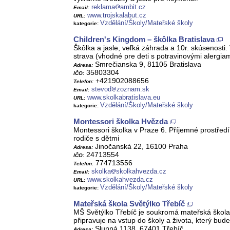
reklama
ambit.cz
Email:
www.trojskalabut.cz
URL:
Vzdělání/Školy/Mateřské školy
kategorie:
Children's Kingdom – škôlka Bratislava
Škôlka a jasle, veľká záhrada a 10r. skúsenosti
strava (vhodné pre deti s potravinovými alergiam
Smrečianska 9, 81105 Bratislava
Adresa:
35803304
IČO:
+421902088656
Telefon:
stevod
zoznam.sk
Email:
www.skolkabratislava.eu
URL:
Vzdělání/Školy/Mateřské školy
kategorie:
Montessori školka Hvězda
Montessori školka v Praze 6. Příjemné prostředí.
rodiče s dětmi
Jinočanská 22, 16100 Praha
Adresa:
24713554
IČO:
774713556
Telefon:
skolka
skolkahvezda.cz
Email:
www.skolkahvezda.cz
URL:
Vzdělání/Školy/Mateřské školy
kategorie:
Mateřská škola Světýlko Třebíč
MŠ Světýlko Třebíč je soukromá mateřská škola. 
připravuje na vstup do školy a života, který bu
Slunná 1138, 67401 Třebíč
Adresa: