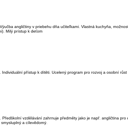
. Výučba angličtiny v priebehu dňa učiteľkami. Vlastná kuchyňa, možnosť
i). Milý prístup k deťom
 Individuální přístup k dítěti. Ucelený program pro rozvoj a osobní růs
Předškolní vzdělávání zahrnuje předměty jako je např. angličtina pro dě
de smysluplný a cílevědomý.