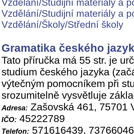
Vzdělání/Studijní materiály a 
Vzdělání/Studijní materiály a 
Vzdělání/Školy/Střední školy
Gramatika českého jazyk
Tato příručka má 55 str. je u
studium českého jazyka (začá
výtečným pomocníkem při stud
srozumitelně vysvětluje zákl
Zašovská 461, 75701 V
Adresa:
45222789
IČO:
571616439, 7376604
Telefon: