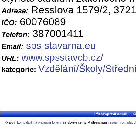
Resslova 1579/2, 3721
Adresa:
60076089
IČO:
387001411
Telefon:
sps
stavarna.eu
Email:
www.spsstavcb.cz/
URL:
Vzdělání/Školy/Střední
kategorie:
|
Přidat/Upravit odkaz
K
Kvalitní
kompatibilní a originální tonery
za skvělé ceny.
Profesionální
řešení hromadných