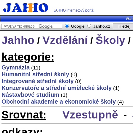
JAHHO internetový portál
Wall
Google
Jahho.cz
Jahho
Vzdělání
Školy
/
/
/
kategorie:
Gymnázia
(11)
Humanitní střední školy
(0)
Integrované střední školy
(0)
Konzervatoře a střední umělecké školy
(1)
Nástavbové studium
(1)
Obchodní akademie a ekonomické školy
(4)
Srovnat:
Vzestupně
-
odkazy: