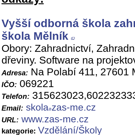
Vyšší odborná škola zah
škola Mělník
Obory: Zahradnictví, Zahradn
dřeviny. Software na projekto
Na Polabí 411, 27601 
Adresa:
069221
IČO:
315623023,60223233
Telefon:
skola
zas-me.cz
Email:
www.zas-me.cz
URL:
Vzdělání/Školy
kategorie: