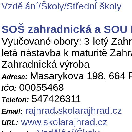
Vzdělání/Školy/Střední školy
SOŠ zahradnická a SOU 
Vyučované obory: 3-letý Zahr
letá nástavba k maturitě Zahra
Zahradnická výroba
Masarykova 198, 664 
Adresa:
00055468
IČO:
547426311
Telefon:
rajhrad
skolarajhrad.cz
Email:
www.skolarajhrad.cz
URL: