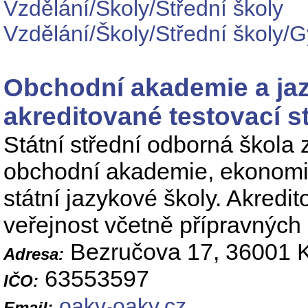
Vzdělání/Školy/Střední školy
Vzdělání/Školy/Střední školy/
Obchodní akademie a jaz
akreditované testovací 
Státní střední odborná škola z
obchodní akademie, ekonomi
státní jazykové školy. Akredi
veřejnost včetně přípravných 
Bezručova 17, 36001 K
Adresa:
63553597
IČO:
oakv
oakv.cz
Email: