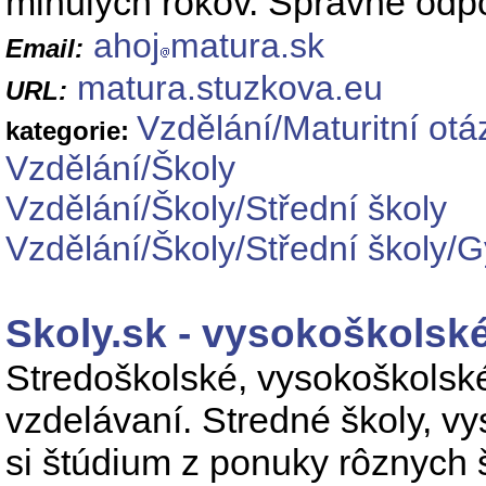
minulých rokov. Správne odp
ahoj
matura.sk
Email:
matura.stuzkova.eu
URL:
Vzdělání/Maturitní otá
kategorie:
Vzdělání/Školy
Vzdělání/Školy/Střední školy
Vzdělání/Školy/Střední školy/
Skoly.sk - vysokoškolské
Stredoškolské, vysokoškolské 
vzdelávaní. Stredné školy, vys
si štúdium z ponuky rôznych 