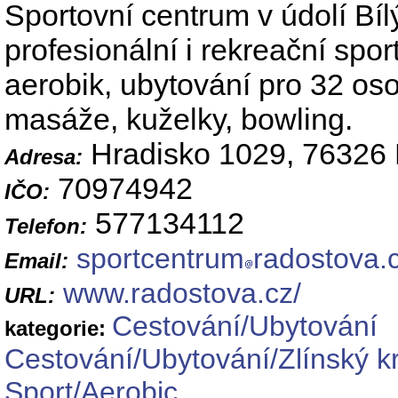
Sportovní centrum v údolí Bí
profesionální i rekreační spor
aerobik, ubytování pro 32 oso
masáže, kuželky, bowling.
Hradisko 1029, 76326 
Adresa:
70974942
IČO:
577134112
Telefon:
sportcentrum
radostova.
Email:
www.radostova.cz/
URL:
Cestování/Ubytování
kategorie:
Cestování/Ubytování/Zlínský kr
Sport/Aerobic