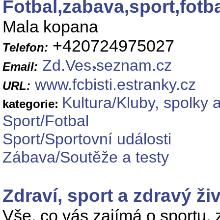
Fotbal,zabava,sport,fot
Mala kopana
+420724975027
Telefon:
Zd.Ves
seznam.cz
Email:
www.fcbisti.estranky.cz
URL:
Kultura/Kluby, spolky 
kategorie:
Sport/Fotbal
Sport/Sportovní události
Zábava/Soutěže a testy
Zdraví, sport a zdravý živ
Vše, co vás zajímá o sportu, 