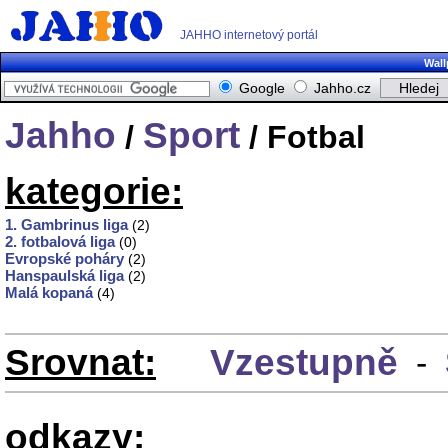
JAHHO internetový portál
Wall
Google
Jahho.cz
Jahho
Sport
/
/ Fotbal
kategorie:
1. Gambrinus liga
(2)
2. fotbalová liga
(0)
Evropské poháry
(2)
Hanspaulská liga
(2)
Malá kopaná
(4)
Srovnat:
Vzestupně
-
odkazy: