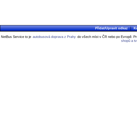
|
Přidat/Upravit odkaz
K
NetBus Service to je
autobusová doprava z Prahy
do všech míst v ČR nebo po Evropě. Pro
shopů a t