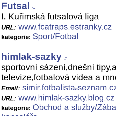
Futsal
I. Kuřimská futsalová liga
www.fcatraps.estranky.cz
URL:
Sport/Fotbal
kategorie:
himlak-sazky
sportovní sázení,dnešní tipy,
televize,fotbalová videa a m
simir.fotbalista
seznam.c
Email:
www.himlak-sazky.blog.cz
URL:
Obchod a služby/Zábav
kategorie: