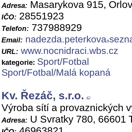
Masarykova 915, Orlov
Adresa:
28551923
IČO:
737988929
Telefon:
nadezda.peterkova
sezn
Email:
www.nocnidraci.wbs.cz
URL:
Sport/Fotbal
kategorie:
Sport/Fotbal/Malá kopaná
Kv. Řezáč, s.r.o.
Výroba sítí a provaznických 
U Svratky 780, 66601 
Adresa:
46963821
IČO: