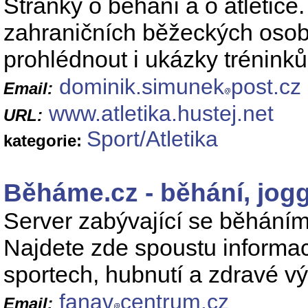
Stránky o běhání a o atletice
zahraničních běžeckých osobn
prohlédnout i ukázky tréninků
dominik.simunek
post.cz
Email:
www.atletika.hustej.net
URL:
Sport/Atletika
kategorie:
Běháme.cz - běhání, jogg
Server zabývající se běháním
Najdete zde spoustu informací
sportech, hubnutí a zdravé vý
fanav
centrum.cz
Email: