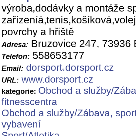
výroba,dodávky a montáže sp
zařízeníá,tenis,košíková,vole
povrchy a hřiště
Bruzovice 247, 73936 
Adresa:
558653177
Telefon:
dorsport
dorsport.cz
Email:
www.dorsport.cz
URL:
Obchod a služby/Zábav
kategorie:
fitnesscentra
Obchod a služby/Zábava, sport
vybavení
Sport/Atletika