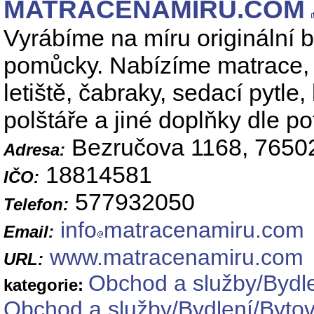
MATRACENAMIRU.COM
Vyrábíme na míru originální b
pomůcky. Nabízíme matrace, 
letiště, čabraky, sedací pytle
polštáře a jiné doplňky dle p
Bezručova 1168, 76502
Adresa:
18814581
IČO:
577932050
Telefon:
info
matracenamiru.com
Email:
www.matracenamiru.com
URL:
Obchod a služby/Bydl
kategorie:
Obchod a služby/Bydlení/Byto