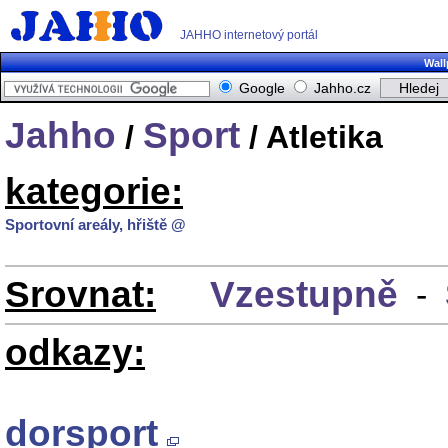
JAHHO internetový portál
Wall
Google
Jahho.cz
Jahho
Sport
/
/ Atletika
kategorie:
Sportovní areály, hřiště @
Srovnat:
Vzestupně
-
odkazy:
dorsport