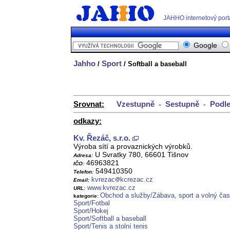
JAHHO internetový port
Google
Jahho
Sport
/
/ Softball a baseball
Srovnat:
Vzestupně
Sestupně
Podle
-
-
odkazy:
Kv. Řezáč, s.r.o.
Výroba sítí a provaznických výrobků.
U Svratky 780, 66601 Tišnov
Adresa:
46963821
IČO:
549410350
Telefon:
kvrezac
kcrezac.cz
Email:
www.kvrezac.cz
URL:
Obchod a služby/Zábava, sport a volný čas
kategorie:
Sport/Fotbal
Sport/Hokej
Sport/Softball a baseball
Sport/Tenis a stolní tenis