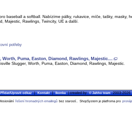
ro baseball a softball. Nabízíme pálky, rukavice, míče, tašky, masky,
, Majestic, Rawlings, Twincity, UE a další.
ovní potřeby
Worth, Puma, Easton, Diamond, Rawlings, Majestic....
isville Slugger, Worth, Puma, Easton, Diamond, Rawlings, Majestic.
|
|
| created by
2003-2026
Přidat/Upravit odkaz
Kontakt
Ikonka
© Jahho team
fesionální
řešení hromadných emailingů
bez starostí..
ShopSystem je platfroma pro
pronáj