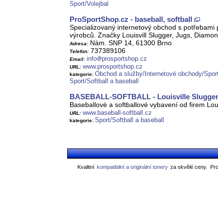
Sport/Volejbal
ProSportShop.cz - baseball, softball
Specializovaný internetový obchod s potřebami p
výrobců. Značky Louisvill Slugger, Jugs, Diamond
Nám. SNP 14, 61300 Brno
Adresa:
737389106
Telefon:
info
prosportshop.cz
Email:
www.prosportshop.cz
URL:
Obchod a služby/Internetové obchody/Sport
kategorie:
Sport/Softball a baseball
BASEBALL-SOFTBALL - Louisville Slugger, 
Baseballové a softballové vybavení od firem Lou
www.baseball-softball.cz
URL:
Sport/Softball a baseball
kategorie:
Kvalitní
kompatibilní a originální tonery
za skvělé ceny.
Pro