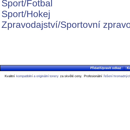
Sport/Fotbal
Sport/Hokej
Zpravodajství/Sportovní zpravo
|
Přidat/Upravit odkaz
K
Kvalitní
kompatibilní a originální tonery
za skvělé ceny.
Profesionální
řešení hromadných