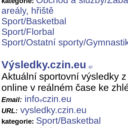
Obchod a služby/Zábav
kategorie:
areály, hřiště
Sport/Basketbal
Sport/Florbal
Sport/Ostatní sporty/Gymnasti
Výsledky.czin.eu
Aktuální sportovní výsledky z 
online v reálném čase ke zhl
info
czin.eu
Email:
vysledky.czin.eu
URL:
Sport/Basketbal
kategorie: