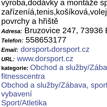
výroba,dodávky a montáže sp
zařízeníá,tenis,košíková,vole
povrchy a hřiště
Bruzovice 247, 73936 
Adresa:
558653177
Telefon:
dorsport
dorsport.cz
Email:
www.dorsport.cz
URL:
Obchod a služby/Zábav
kategorie:
fitnesscentra
Obchod a služby/Zábava, sport
vybavení
Sport/Atletika