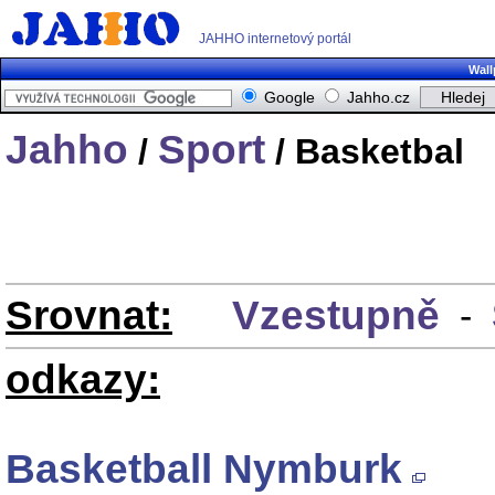
JAHHO internetový portál
Wall
Google
Jahho.cz
Jahho
Sport
/
/ Basketbal
Srovnat:
Vzestupně
-
odkazy:
Basketball Nymburk