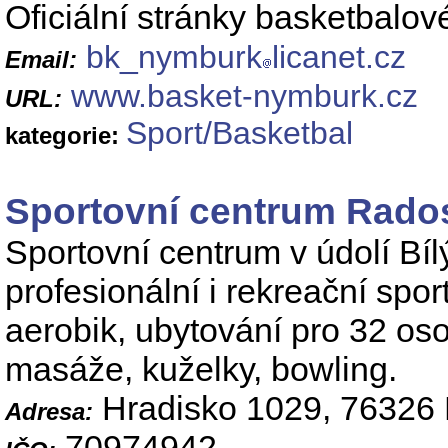
Oficiální stránky basketbalo
bk_nymburk
licanet.cz
Email:
www.basket-nymburk.cz
URL:
Sport/Basketbal
kategorie:
Sportovní centrum Rado
Sportovní centrum v údolí Bí
profesionální i rekreační spor
aerobik, ubytování pro 32 oso
masáže, kuželky, bowling.
Hradisko 1029, 76326 
Adresa:
70974942