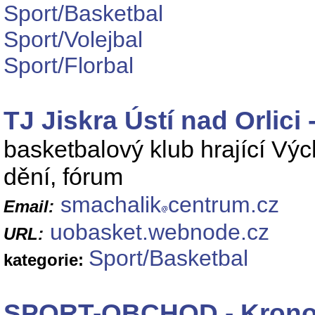
Sport/Basketbal
Sport/Volejbal
Sport/Florbal
TJ Jiskra Ústí nad Orlici
basketbalový klub hrající Výc
dění, fórum
smachalik
centrum.cz
Email:
uobasket.webnode.cz
URL:
Sport/Basketbal
kategorie:
SPORT-OBCHOD - Kronos,