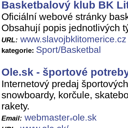
Basketbalový klub BK Li
Oficiální webové stránky bas
Obsahují popis jednotlivých 
www.slavojbklitomerice.cz
URL:
Sport/Basketbal
kategorie:
Ole.sk - športové potreb
Internetový predaj športovýc
snowboardy, korčule, skateboa
rakety.
webmaster
ole.sk
Email: