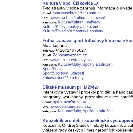
Kultura v obci Čížkovice
Tyto stránky v sobě zahrnují informace o divad
jana.waschtova
seznam.cz
Email:
www.sweb.cz/kultura.cizkovice/
URL:
Kultura/Kulturní přehledy
kategorie:
Kultura/Kluby, spolky a sdružení
Kultura/Divadlo/Amatérské soubory
Fotbal,zabava,sport,fotbalovy klub male ko
Mala kopana
+420724975027
Telefon:
Zd.Ves
seznam.cz
Email:
www.fcbisti.estranky.cz
URL:
Kultura/Kluby, spolky a sdružení
kategorie:
Sport/Fotbal
Sport/Sportovní události
Zábava/Soutěže a testy
Dětské muzeum při MZM
Interaktivní výstavní projekty pro děti a handi
programy, workshopy, prázdninové akce, soutěž
ejelinkova
mzm.cz
Email:
www.detskemuzeum.cz
URL:
Kultura/Kluby, spolky a sdružení
kategorie:
Kouzelník pro děti - kouzelnické vystoupení
Kouzelník Ondřej Sládek - mladý kouzelník a vel
vítězem řady českých i mezinárodních kouzelnick