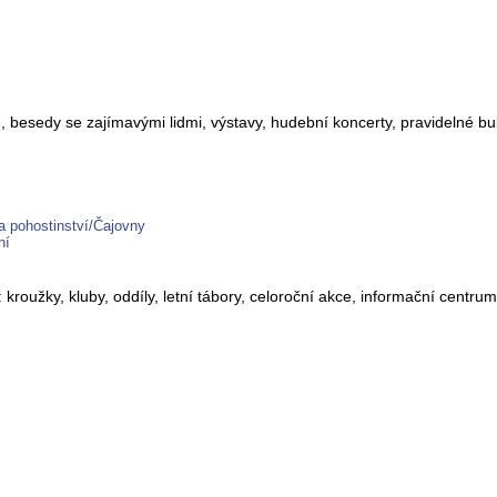
e, besedy se zajímavými lidmi, výstavy, hudební koncerty, pravidelné b
a pohostinství/Čajovny
ní
oužky, kluby, oddíly, letní tábory, celoroční akce, informační centru