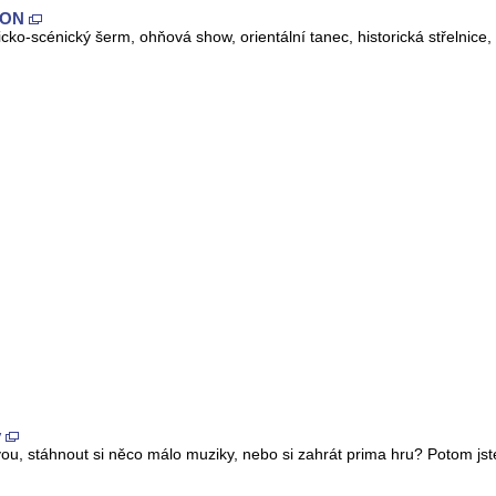
NON
ricko-scénický šerm, ohňová show, orientální tanec, historická střelnice
y
vou, stáhnout si něco málo muziky, nebo si zahrát prima hru? Potom js