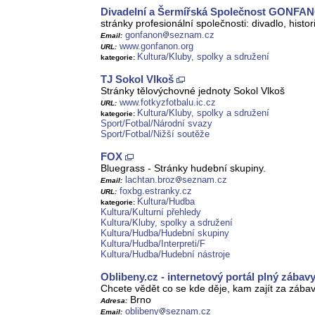
Divadelní a Šermířská Společnost GONFA
stránky profesionální společnosti: divadlo, histo
gonfanon
seznam.cz
Email:
www.gonfanon.org
URL:
Kultura/Kluby, spolky a sdružení
kategorie:
TJ Sokol Vlkoš
Stránky tělovýchovné jednoty Sokol Vlkoš
www.fotkyzfotbalu.ic.cz
URL:
Kultura/Kluby, spolky a sdružení
kategorie:
Sport/Fotbal/Národní svazy
Sport/Fotbal/Nižší soutěže
FOX
Bluegrass - Stránky hudební skupiny.
lachtan.broz
seznam.cz
Email:
foxbg.estranky.cz
URL:
Kultura/Hudba
kategorie:
Kultura/Kulturní přehledy
Kultura/Kluby, spolky a sdružení
Kultura/Hudba/Hudební skupiny
Kultura/Hudba/Interpreti/F
Kultura/Hudba/Hudební nástroje
Oblibeny.cz - internetový portál plný zábav
Chcete vědět co se kde děje, kam zajít za zába
Brno
Adresa:
oblibeny
seznam.cz
Email: