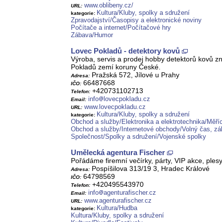
www.oblibeny.cz/
URL:
Kultura/Kluby, spolky a sdružení
kategorie:
Zpravodajství/Časopisy a elektronické noviny
Počítače a internet/Počítačové hry
Zábava/Humor
Lovec Pokladů - detektory kovů
Výroba, servis a prodej hobby detektorů kovů z
Pokladů zemí koruny České.
Pražská 572, Jílové u Prahy
Adresa:
66487668
IČO:
+420731102713
Telefon:
info
lovecpokladu.cz
Email:
www.lovecpokladu.cz
URL:
Kultura/Kluby, spolky a sdružení
kategorie:
Obchod a služby/Elektronika a elektrotechnika/Měřící
Obchod a služby/Internetové obchody/Volný čas, z
Společnost/Spolky a sdružení/Vojenské spolky
Umělecká agentura Fischer
Pořádáme firemní večírky, párty, VIP akce, plesy
Pospíšilova 313/19 3, Hradec Králové
Adresa:
64798569
IČO:
+420495543970
Telefon:
info
agenturafischer.cz
Email:
www.agenturafischer.cz
URL:
Kultura/Hudba
kategorie:
Kultura/Kluby, spolky a sdružení