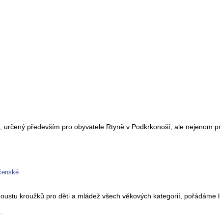
í, určený především pro obyvatele Rtyně v Podkrkonoší, ale nejenom p
ečenské
poustu kroužků pro děti a mládež všech věkových kategorií, pořádáme l
.