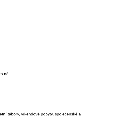
ro ně
etní tábory, víkendové pobyty, společenské a