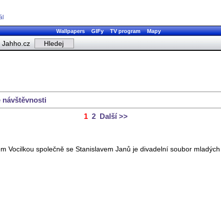
ál
Wallpapers
GIFy
TV program
Mapy
Jahho.cz
 návštěvnosti
1
2
Další >>
 Vocilkou společně se Stanislavem Janů je divadelní soubor mladých lidí