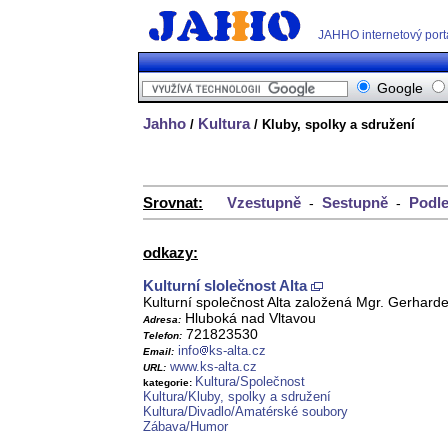
JAHHO internetový port
Google
Jahho
Kultura
/
/ Kluby, spolky a sdružení
Srovnat:
Vzestupně
Sestupně
Podle
-
-
odkazy:
Kulturní slolečnost Alta
Kulturní společnost Alta založená Mgr. Gerhardem
Hluboká nad Vltavou
Adresa:
721823530
Telefon:
info
ks-alta.cz
Email:
www.ks-alta.cz
URL:
Kultura/Společnost
kategorie:
Kultura/Kluby, spolky a sdružení
Kultura/Divadlo/Amatérské soubory
Zábava/Humor