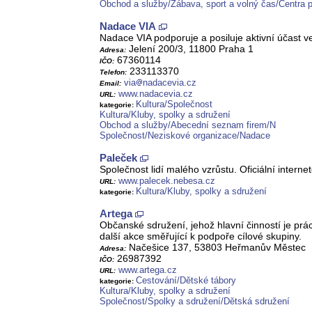
Obchod a služby/Zábava, sport a volný čas/Centra p
Nadace VIA
Nadace VIA podporuje a posiluje aktivní účast ve
Jelení 200/3, 11800 Praha 1
Adresa:
67360114
IČO:
233113370
Telefon:
via
nadacevia.cz
Email:
www.nadacevia.cz
URL:
Kultura/Společnost
kategorie:
Kultura/Kluby, spolky a sdružení
Obchod a služby/Abecední seznam firem/N
Společnost/Neziskové organizace/Nadace
Paleček
Společnost lidí malého vzrůstu. Oficiální interne
www.palecek.nebesa.cz
URL:
Kultura/Kluby, spolky a sdružení
kategorie:
Artega
Občanské sdružení, jehož hlavní činností je prá
další akce směřující k podpoře cílové skupiny.
Načešice 137, 53803 Heřmanův Městec
Adresa:
26987392
IČO:
www.artega.cz
URL:
Cestování/Dětské tábory
kategorie:
Kultura/Kluby, spolky a sdružení
Společnost/Spolky a sdružení/Dětská sdružení