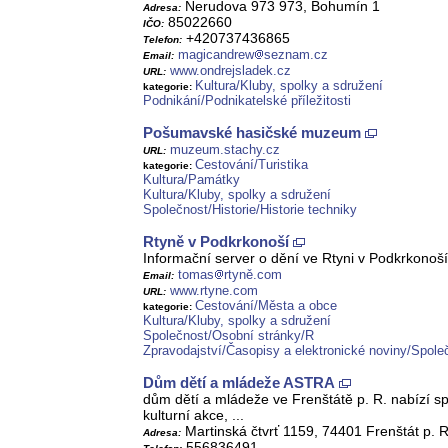
Nerudova 973 973, Bohumín 1
Adresa:
85022660
IČO:
+420737436865
Telefon:
magicandrew
seznam.cz
Email:
www.ondrejsladek.cz
URL:
Kultura/Kluby, spolky a sdružení
kategorie:
Podnikání/Podnikatelské příležitosti
Pošumavské hasičské muzeum
muzeum.stachy.cz
URL:
Cestování/Turistika
kategorie:
Kultura/Památky
Kultura/Kluby, spolky a sdružení
Společnost/Historie/Historie techniky
Rtyně v Podkrkonoší
Informační server o dění ve Rtyni v Podkrkonoš
tomas
rtyně.com
Email:
www.rtyne.com
URL:
Cestování/Města a obce
kategorie:
Kultura/Kluby, spolky a sdružení
Společnost/Osobní stránky/R
Zpravodajství/Časopisy a elektronické noviny/Spol
Dům dětí a mládeže ASTRA
dům dětí a mládeže ve Frenštátě p. R. nabízí s
kulturní akce, ...
Martinská čtvrť 1159, 74401 Frenštát p. R
Adresa:
556836491