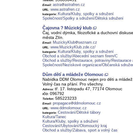
Telefon:
astra
astrafren.cz
Email:
www.astrafren.cz
URL:
Kultura/Kluby, spolky a sdružení
kategorie:
Společnost/Spolky a sdružení/Dětská sdružení
Čajovna ? Múzický klub
Čaj, vodní dýmka, filozofické a duchovní diskus
města Zlín.
MuzickyKlub
seznam.cz
Email:
www.MuzickyKlub.zde.cz/
URL:
Kultura/Kluby, spolky a sdružení
kategorie:
Obchod a služby/Abecední seznam firem/C
Obchod a služby/Restaurace, potraviny/Restaurace 
Společnost/Neziskové organizace/Občanská sdruže
Dům dětí a mládeže Olomouc
Nabídka DDM Olomouc nejen pro děti a mládež: kr
Volný čas na přání. Pro všechny.
tř. 17. listopadu 47, 77174 Olomouc
Adresa:
096792
IČO:
585223233
Telefon:
propagace
ddmolomouc.cz
Email:
www.ddmolomouc.cz
URL:
Cestování/Dětské tábory
kategorie:
Kultura/Tanec
Kultura/Kluby, spolky a sdružení
Cestování/Ubytování/Olomoucký kraj
Obchod a služby/Zábava, sport a volný čas