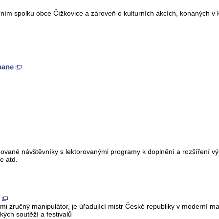
elním spolku obce Čížkovice a zároveň o kulturních akcích, konaných v
pane
capované návštěvníky s lektorovanými programy k doplnění a rozšíření 
e atd.
mi zručný manipulátor, je úřadující mistr České republiky v moderní mag
ých soutěží a festivalů