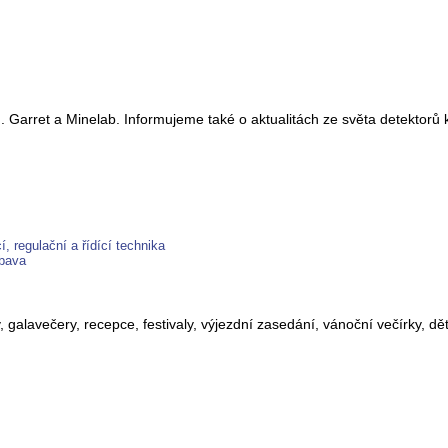
n. Garret a Minelab. Informujeme také o aktualitách ze světa detektor
, regulační a řídící technika
ábava
, galavečery, recepce, festivaly, výjezdní zasedání, vánoční večírky, dě