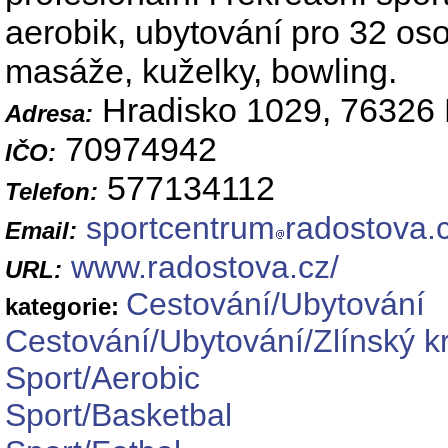
aerobik, ubytování pro 32 oso
masáže, kuželky, bowling.
Hradisko 1029, 76326 
Adresa:
70974942
IČO:
577134112
Telefon:
sportcentrum
radostova.
Email:
www.radostova.cz/
URL:
Cestování/Ubytování
kategorie:
Cestování/Ubytování/Zlínský kr
Sport/Aerobic
Sport/Basketbal