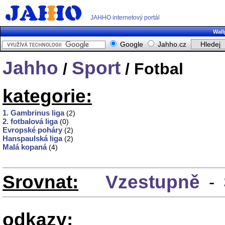
JAHHO internetový portál
Wall
Google
Jahho.cz
Jahho
Sport
/
/ Fotbal
kategorie:
1. Gambrinus liga
(2)
2. fotbalová liga
(0)
Evropské poháry
(2)
Hanspaulská liga
(2)
Malá kopaná
(4)
Srovnat:
Vzestupně
-
odkazy: