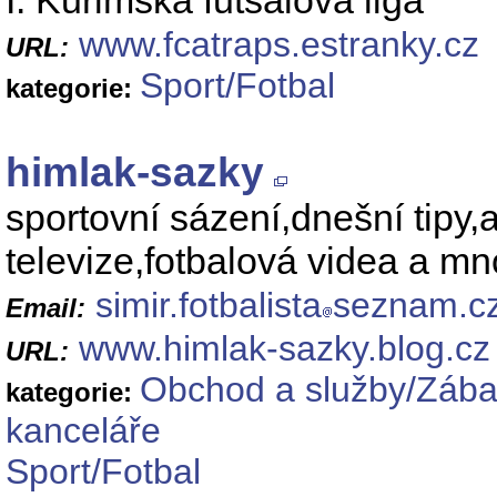
I. Kuřimská futsalová liga
www.fcatraps.estranky.cz
URL:
Sport/Fotbal
kategorie:
himlak-sazky
sportovní sázení,dnešní tipy,
televize,fotbalová videa a m
simir.fotbalista
seznam.c
Email:
www.himlak-sazky.blog.cz
URL:
Obchod a služby/Zábav
kategorie:
kanceláře
Sport/Fotbal