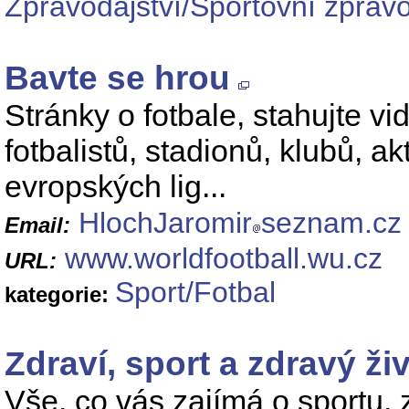
Zpravodajství/Sportovní zpravo
Bavte se hrou
Stránky o fotbale, stahujte vid
fotbalistů, stadionů, klubů, a
evropských lig...
HlochJaromir
seznam.cz
Email:
www.worldfootball.wu.cz
URL:
Sport/Fotbal
kategorie:
Zdraví, sport a zdravý živ
Vše, co vás zajímá o sportu, 