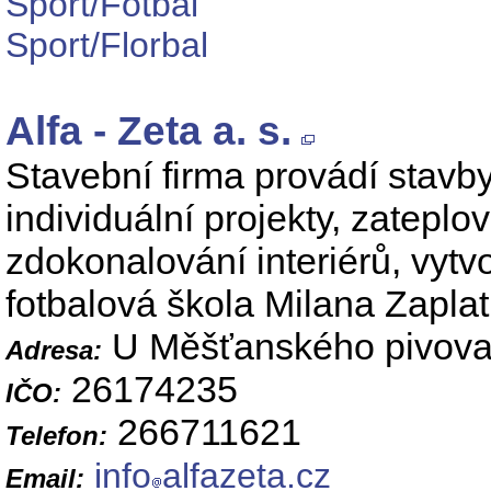
Sport/Fotbal
Sport/Florbal
Alfa - Zeta a. s.
Stavební firma provádí stavby
individuální projekty, zateplo
zdokonalování interiérů, vytvo
fotbalová škola Milana Zaplat
U Měšťanského pivovar
Adresa:
26174235
IČO:
266711621
Telefon:
info
alfazeta.cz
Email: