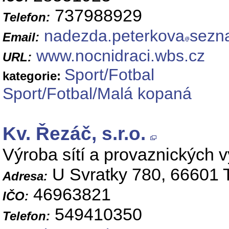
737988929
Telefon:
nadezda.peterkova
sezn
Email:
www.nocnidraci.wbs.cz
URL:
Sport/Fotbal
kategorie:
Sport/Fotbal/Malá kopaná
Kv. Řezáč, s.r.o.
Výroba sítí a provaznických 
U Svratky 780, 66601 
Adresa:
46963821
IČO:
549410350
Telefon: