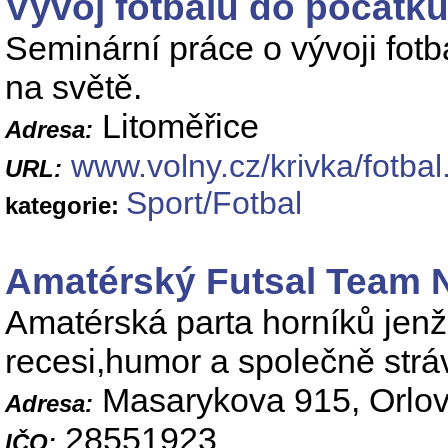
Vývoj fotbalu do počátku 
Seminární práce o vývoji fotba
na světě.
Litoměřice
Adresa:
www.volny.cz/krivka/fotbal
URL:
Sport/Fotbal
kategorie:
Amatérský Futsal Team N
Amatérská parta horníků jen
recesi,humor a společně strá
Masarykova 915, Orlov
Adresa:
28551923
IČO: