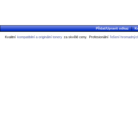
|
Přidat/Upravit odkaz
K
Kvalitní
kompatibilní a originální tonery
za skvělé ceny.
Profesionální
řešení hromadných