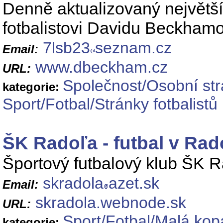
Denně aktualizovaný největš
fotbalistovi Davidu Beckhamo
7lsb23
seznam.cz
Email:
www.dbeckham.cz
URL:
Společnost/Osobní st
kategorie:
Sport/Fotbal/Stránky fotbalistů
ŠK Radoľa - futbal v Rad
Športový futbalový klub ŠK 
skradola
azet.sk
Email:
skradola.webnode.sk
URL:
Sport/Fotbal/Malá ko
kategorie: