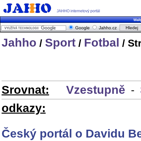
JAHHO internetový portál
Wall
Google
Jahho.cz
Jahho
Sport
Fotbal
/
/
/ St
Srovnat:
Vzestupně
-
odkazy:
Český portál o Davidu 