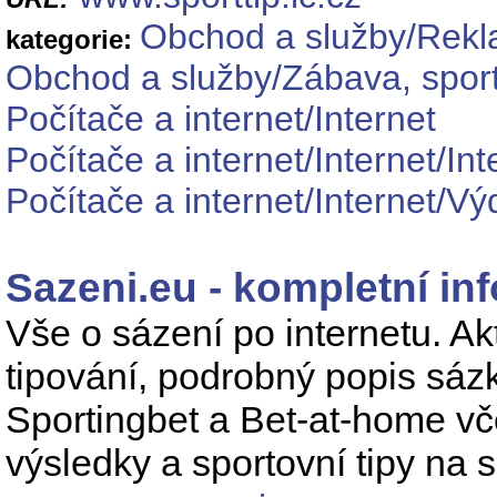
Obchod a služby/Rekl
kategorie:
Obchod a služby/Zábava, sport
Počítače a internet/Internet
Počítače a internet/Internet/In
Počítače a internet/Internet/Vý
Sazeni.eu - kompletní in
Vše o sázení po internetu. Akt
tipování, podrobný popis sáz
Sportingbet a Bet-at-home vče
výsledky a sportovní tipy na 