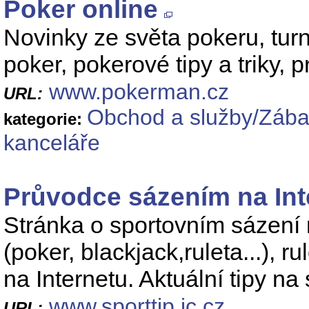
Poker online
Novinky ze světa pokeru, turn
poker, pokerové tipy a triky, 
www.pokerman.cz
URL:
Obchod a služby/Zábav
kategorie:
kanceláře
Průvodce sázením na Int
Stránka o sportovním sázení 
(poker, blackjack,ruleta...), 
na Internetu. Aktuální tipy na 
www.sporttip.ic.cz
URL: