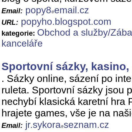
popy8
email.cz
Email:
popyho.blogspot.com
URL:
Obchod a služby/Zábav
kategorie:
kanceláře
Sportovní sázky, kasino,
. Sázky online, sázení po inte
ruleta. Sportovní sázky jsou p
nechybí klasická karetní hra 
hrajete games, vše je na naš
jr.sykora
seznam.cz
Email: