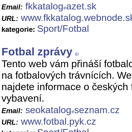
fkkatalog
azet.sk
Email:
www.fkkatalog.webnode.s
URL:
Sport/Fotbal
kategorie:
Fotbal zprávy
Tento web vám přináší fotbal
na fotbalových trávnících. W
najdete informace o českých f
vybavení.
seokatalog
seznam.cz
Email:
www.fotbal.pyk.cz
URL: