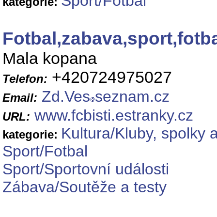
Sport/Fotbal
kategorie:
Fotbal,zabava,sport,fot
Mala kopana
+420724975027
Telefon:
Zd.Ves
seznam.cz
Email:
www.fcbisti.estranky.cz
URL:
Kultura/Kluby, spolky 
kategorie:
Sport/Fotbal
Sport/Sportovní události
Zábava/Soutěže a testy