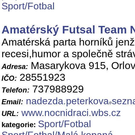
Sport/Fotbal
Amatérský Futsal Team N
Amatérská parta horníků jen
recesi,humor a společně strá
Masarykova 915, Orlov
Adresa:
28551923
IČO:
737988929
Telefon:
nadezda.peterkova
sezn
Email:
www.nocnidraci.wbs.cz
URL:
Sport/Fotbal
kategorie: