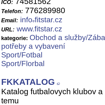
74581562
IČO:
776289980
Telefon:
info
fitstar.cz
Email:
www.fitstar.cz
URL:
Obchod a služby/Zábav
kategorie:
potřeby a vybavení
Sport/Fotbal
Sport/Florbal
FKKATALOG
Katalog futbalovych klubov a
temu