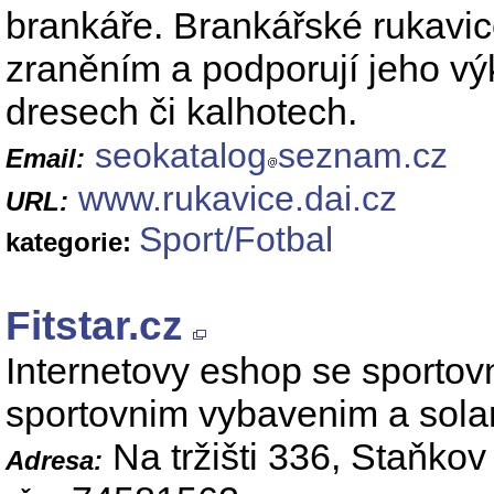
brankáře. Brankářské rukavi
zraněním a podporují jeho vý
dresech či kalhotech.
seokatalog
seznam.cz
Email:
www.rukavice.dai.cz
URL:
Sport/Fotbal
kategorie:
Fitstar.cz
Internetovy eshop se sportov
sportovnim vybavenim a sola
Na tržišti 336, Staňkov
Adresa: