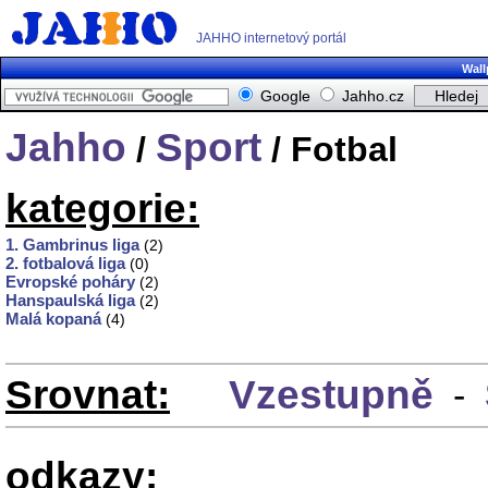
JAHHO internetový portál
Wall
Google
Jahho.cz
Jahho
Sport
/
/ Fotbal
kategorie:
1. Gambrinus liga
(2)
2. fotbalová liga
(0)
Evropské poháry
(2)
Hanspaulská liga
(2)
Malá kopaná
(4)
Srovnat:
Vzestupně
-
odkazy: