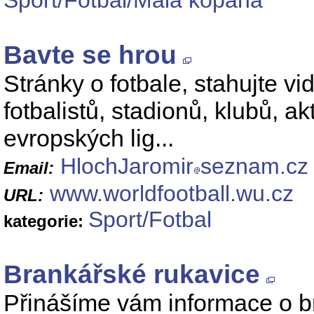
Sport/Fotbal/Malá kopaná
Bavte se hrou
Stránky o fotbale, stahujte vid
fotbalistů, stadionů, klubů, a
evropských lig...
HlochJaromir
seznam.cz
Email:
www.worldfootball.wu.cz
URL:
Sport/Fotbal
kategorie:
Brankářské rukavice
Přinášíme vám informace o br