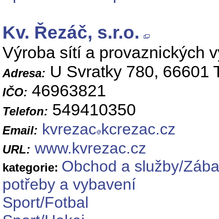
Kv. Řezáč, s.r.o.
Výroba sítí a provaznických 
U Svratky 780, 66601 
Adresa:
46963821
IČO:
549410350
Telefon:
kvrezac
kcrezac.cz
Email:
www.kvrezac.cz
URL:
Obchod a služby/Zábav
kategorie:
potřeby a vybavení
Sport/Fotbal