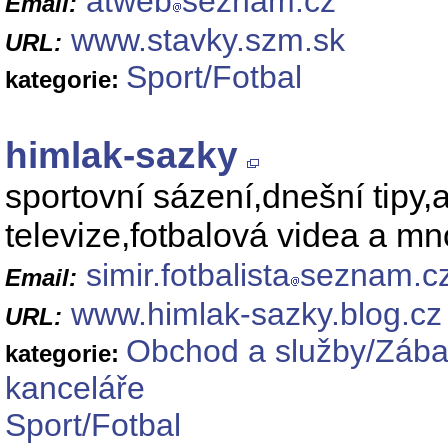
atweb
seznam.cz
Email:
www.stavky.szm.sk
URL:
Sport/Fotbal
kategorie:
himlak-sazky
sportovní sázení,dnešní tipy,
televize,fotbalová videa a m
simir.fotbalista
seznam.c
Email:
www.himlak-sazky.blog.cz
URL:
Obchod a služby/Zábav
kategorie:
kanceláře
Sport/Fotbal