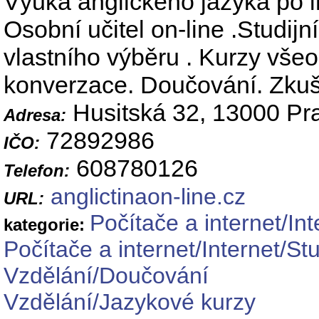
Výuka anglického jazyka po in
Osobní učitel on-line .Studij
vlastního výběru . Kurzy všeo
konverzace. Doučování. Zku
Husitská 32, 13000 Pr
Adresa:
72892986
IČO:
608780126
Telefon:
anglictinaon-line.cz
URL:
Počítače a internet/Int
kategorie:
Počítače a internet/Internet/S
Vzdělání/Doučování
Vzdělání/Jazykové kurzy