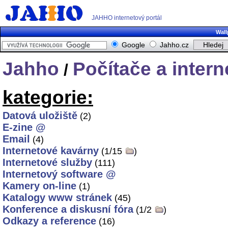
JAHHO internetový portál
Wall
Google
Jahho.cz
Jahho
Počítače a intern
/
kategorie:
Datová uložiště
(2)
E-zine @
Email
(4)
Internetové kavárny
(1/15
)
Internetové služby
(111)
Internetový software @
Kamery on-line
(1)
Katalogy www stránek
(45)
Konference a diskusní fóra
(1/2
)
Odkazy a reference
(16)