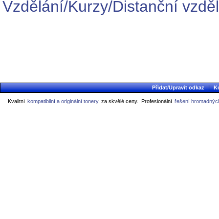
Vzdělání/Kurzy/Distanční vzdě
|
Přidat/Upravit odkaz
K
Kvalitní
kompatibilní a originální tonery
za skvělé ceny.
Profesionální
řešení hromadných