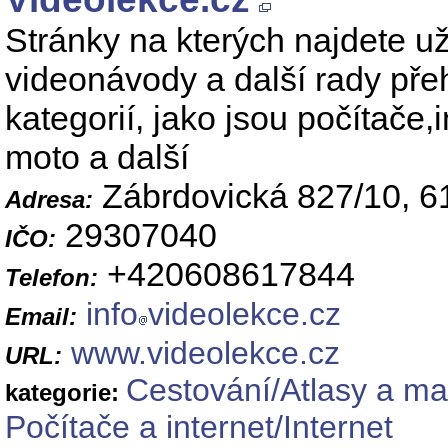
Stránky na kterých najdete uži
videonávody a další rady pře
kategorií, jako jsou počítače,i
moto a další
Zábrdovická 827/10, 6
Adresa:
29307040
IČO:
+420608617844
Telefon:
info
videolekce.cz
Email:
www.videolekce.cz
URL:
Cestování/Atlasy a m
kategorie:
Počítače a internet/Internet