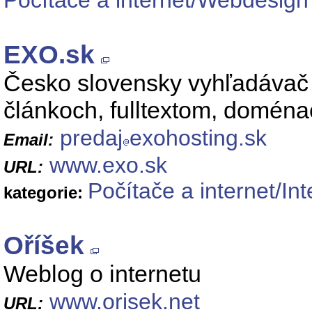
Počítače a internet/Webdesig
EXO.sk
Česko slovensky vyhľadávač a
článkoch, fulltextom, domén
predaj
exohosting.sk
Email:
www.exo.sk
URL:
Počítače a internet/Int
kategorie:
Oříšek
Weblog o internetu
www.orisek.net
URL: