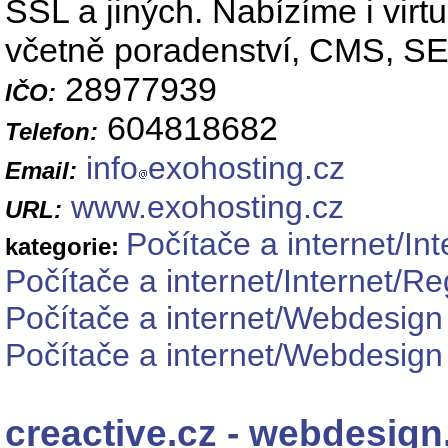
SSL a jiných. Nabízíme i virt
včetně poradenství, CMS, SEO
28977939
IČO:
604818682
Telefon:
info
exohosting.cz
Email:
www.exohosting.cz
URL:
Počítače a internet/Int
kategorie:
Počítače a internet/Internet/R
Počítače a internet/Webdesign
Počítače a internet/Webdesig
creactive.cz - webdesig