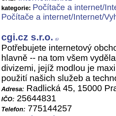
Počítače a internet/Int
kategorie:
Počítače a internet/Internet/Vy
cgi.cz s.r.o.
Potřebujete internetový obch
hlavně -- na tom všem vydělat
divizemi, jejíž modlou je max
použití našich služeb a techno
Radlická 45, 15000 Pr
Adresa:
25644831
IČO:
775144257
Telefon: