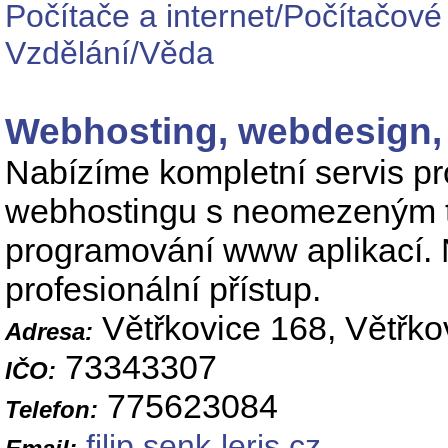
Počítače a internet/Počítačové
Vzdělání/Věda
Webhosting, webdesign, 
Nabízíme kompletní servis pr
webhostingu s neomezeným tr
programování www aplikací. N
profesionální přístup.
Větřkovice 168, Větřko
Adresa:
73343307
IČO:
775623084
Telefon:
filip.senk
leris.cz