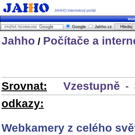
JAHHO internetový portál
Wall
Google
Jahho.cz
Jahho
Počítače a intern
/
Srovnat:
Vzestupně
-
odkazy:
Webkamery z celého svě