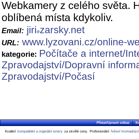
Webkamery z celého světa. Ho
oblíbená místa kdykoliv.
jiri
zarsky.net
Email:
www.lyzovani.cz/online-w
URL:
Počítače a internet/In
kategorie:
Zpravodajství/Dopravní inform
Zpravodajství/Počasí
|
Přidat/Upravit odkaz
K
Kvalitní
kompatibilní a originální tonery
za skvělé ceny.
Profesionální
řešení hromadných