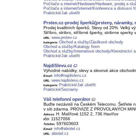
Počítače a internet/Hardware/Hardware, prodej a slu
Počítače a internet/Internet/Konference a diskusní f
Praktické/Jak ušetřit
Prsten.cz-prodej šperků(prsteny, náramky, n
Prodej kvalitních šperků. Slevy od 20%. Velký 
Stříbro, stribro, stříbrné šperky, stribrne sperk
www.prsten.cz
URL:
Obchod a služby/Zásilkové obchody
kategorie:
Obchod a služby/Katalogy firem
Obchod a služby/Internetové obchody/Klenotnictví a
Praktické/Jak ušetřit
NajdiSlevu.cz
Výhodné nabídky, slevy a slevové akce obchodních
info
najdislevu.cz
Email:
www.najdislevu.cz
URL:
Praktické/Jak ušetřit
kategorie:
Praktické/Seznamy
Váš telefonní operátor
Buďte nezávislí na Českém Telecomu. Šetřete na v
v síti zdarma. PROVIZE Z PROVOLANÝCH MIN
H. Malířové 1152 2, 736 Havířov
Adresa:
11527056
IČO:
597603603
Telefon:
info
abiotel.cz
Email:
abiotel.cz
URL: