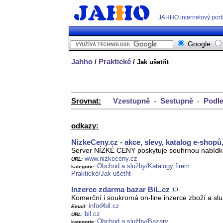
JAHHO internetový port
Google
Jahho
Praktické
/
/ Jak ušetřit
Srovnat:
Vzestupně
Sestupně
Podle
-
-
odkazy:
NizkeCeny.cz - akce, slevy, katalog e-shopů
Server NÍZKÉ CENY poskytuje souhrnou nabídku
www.nizkeceny.cz
URL:
Obchod a služby/Katalogy firem
kategorie:
Praktické/Jak ušetřit
Inzerce zdarma bazar BiL.cz
Komerční i soukromá on-line inzerce zboží a slu
info
bil.cz
Email:
bil.cz
URL:
Obchod a služby/Bazary
kategorie: