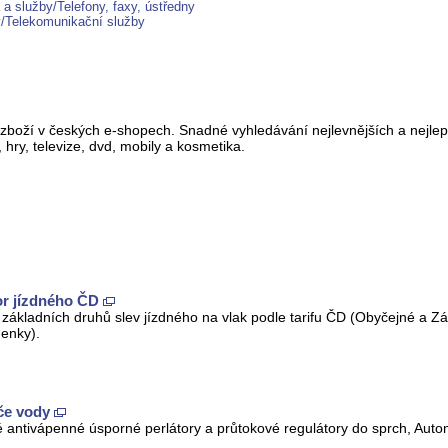
a služby/Telefony, faxy, ústředny
y/Telekomunikační služby
 zboží v českých e-shopech. Snadné vyhledávání nejlevnějších a nejlep
 hry, televize, dvd, mobily a kosmetika.
tor jízdného ČD
 základních druhů slev jízdného na vlak podle tarifu ČD (Obyčejné a Zá
denky).
če vody
é antivápenné úsporné perlátory a průtokové regulátory do sprch, Au