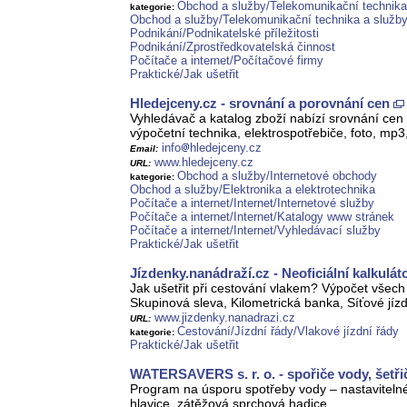
Obchod a služby/Telekomunikační technika 
kategorie:
Obchod a služby/Telekomunikační technika a služb
Podnikání/Podnikatelské příležitosti
Podnikání/Zprostředkovatelská činnost
Počítače a internet/Počítačové firmy
Praktické/Jak ušetřit
Hledejceny.cz - srovnání a porovnání cen
Vyhledávač a katalog zboží nabízí srovnání cen
výpočetní technika, elektrospotřebiče, foto, mp3,
info
hledejceny.cz
Email:
www.hledejceny.cz
URL:
Obchod a služby/Internetové obchody
kategorie:
Obchod a služby/Elektronika a elektrotechnika
Počítače a internet/Internet/Internetové služby
Počítače a internet/Internet/Katalogy www stránek
Počítače a internet/Internet/Vyhledávací služby
Praktické/Jak ušetřit
Jízdenky.nanádraží.cz - Neoficiální kalkulá
Jak ušetřit při cestování vlakem? Výpočet všech
Skupinová sleva, Kilometrická banka, Síťové jíz
www.jizdenky.nanadrazi.cz
URL:
Cestování/Jízdní řády/Vlakové jízdní řády
kategorie:
Praktické/Jak ušetřit
WATERSAVERS s. r. o. - spořiče vody, šetři
Program na úsporu spotřeby vody – nastaviteln
hlavice, zátěžová sprchová hadice