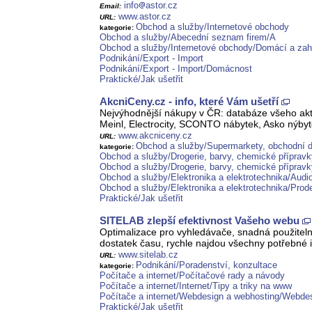
info
astor.cz
Email:
www.astor.cz
URL:
Obchod a služby/Internetové obchody
kategorie:
Obchod a služby/Abecední seznam firem/A
Obchod a služby/Internetové obchody/Domácí a zah
Podnikání/Export - Import
Podnikání/Export - Import/Domácnost
Praktické/Jak ušetřit
AkcniCeny.cz - info, které Vám ušetří
Nejvýhodnější nákupy v ČR: databáze všeho akt
Meinl, Electrocity, SCONTO nábytek, Asko nýbyt
www.akcniceny.cz
URL:
Obchod a služby/Supermarkety, obchodní
kategorie:
Obchod a služby/Drogerie, barvy, chemické příprav
Obchod a služby/Drogerie, barvy, chemické přípravk
Obchod a služby/Elektronika a elektrotechnika/Audio
Obchod a služby/Elektronika a elektrotechnika/Prode
Praktické/Jak ušetřit
SITELAB zlepší efektivnost Vašeho webu
Optimalizace pro vyhledávače, snadná použitelno
dostatek času, rychle najdou všechny potřebné
www.sitelab.cz
URL:
Podnikání/Poradenství, konzultace
kategorie:
Počítače a internet/Počítačové rady a návody
Počítače a internet/Internet/Tipy a triky na www
Počítače a internet/Webdesign a webhosting/Webde
Praktické/Jak ušetřit