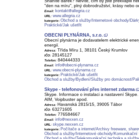
Sháníte dárek? Nevíte, čím by jste překvapili n
"den na míru", plný dobrodružství, krásy nebo od
kontakt
allegria.cz
Email:
www.allegria.cz
URL:
Obchod a služby/Internetové obchody/Dárk
kategorie:
Praktické/Jak ušetřit
OBECNI PLYNÁRNA, s.r.o.
Obecní plynárna je dodavatelem elektrické ener
energií.
Třída Míru 1, 38101 Český Krumlov
Adresa:
28145127
IČO:
840444333
Telefon:
info
obecni-plynarna.cz
Email:
www.obecni-plynarna.cz
URL:
Praktické/Jak ušetřit
kategorie:
Obchod a služby/Bydlení/Služby pro domácnost/Paliv
Skype - telefonování přes internet zdarma
Skype. Informace o instalaci a nastavení Skype
AIM, Voipbuster apod.
Havanská 2815/15, 39005 Tábor
Adresa:
63271605
IČO:
776584667
Telefon:
info
nexxen.cz
Email:
skype.nexxen.cz
URL:
Počítače a internet/Archivy freeware, shar
kategorie:
Obchod a služby/Internetové obchody/Komunikační 
Obchod a služby/Telekomunikační technika a služb