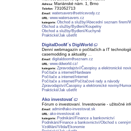
Mariánské nám. 1, Brno
Adresa:
731052713
Telefon:
watersavers
setricevody.cz
Email:
www.watersavers.cz
URL:
Obchod a služby/Abecední seznam firem/
kategorie:
Obchod a služby/Bydlení/Koupelny
Obchod a služby/Bydlení/Kuchyně
Praktické/Jak ušetřit
DigitalDooM´s DigiWorld
Denní webmagazín o počítačích a IT technologii
casemodding a aktuality …
digitaldoom
seznam.cz
Email:
www.ddworld.cz/
URL:
Zpravodajství/Časopisy a elektronické novi
kategorie:
Počítače a internet/Hardware
Počítače a internet/Internet
Počítače a internet/Počítačové rady a návody
Zpravodajství/Časopisy a elektronické noviny/Humor
Praktické/Jak ušetřit
Ako investovať
Fórum o investovaní. Investovanie - užitočné info
admin
ako-investovat.sk
Email:
ako-investovat.sk
URL:
Podnikání/Finance a bankovnictví
kategorie:
Podnikání/Finance a bankovnictví/Obchod s cenným
Vzdělání/Věda/Ekonomie