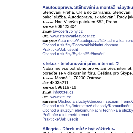
Aautodoprava. Stěhování a montáž nábytku. 
Stěhování Praha, ČR a do zahraničí. Stěhování 
balící služba. Autodoprava, skladování. Rady jak
Nad Vinným potokem 652, Praha
Adresa:
608423304
Telefon:
tavocer
volny.cz
Email:
www.stehovani-tavocer.cz
URL:
Auto-moto/Autodoprava/Nákladní a kamion
kategorie:
Obchod a služby/Doprava/Nákladní doprava
Praktické/Jak ušetřit
Obchod a služby/Bydlení/Stěhování
xTel.cz - telefonování přes internet
Nabízíme vše potřebné pro volání přes internet
poraďte se v diskusním fóru. Čeština pro Skype.
Masná 1, 70200 Ostrava
Adresa:
48035211
IČO:
596116719
Telefon:
info
xtel.cz
Email:
www.xtel.cz
URL:
Obchod a služby/Abecední seznam firem/X
kategorie:
Obchod a služby/Internetové obchody/Komunikační 
Obchod a služby/Telekomunikační technika a služby/
Počítače a internet/Internet
Praktické/Jak ušetřit
Allegria - Dárek může být zážitek