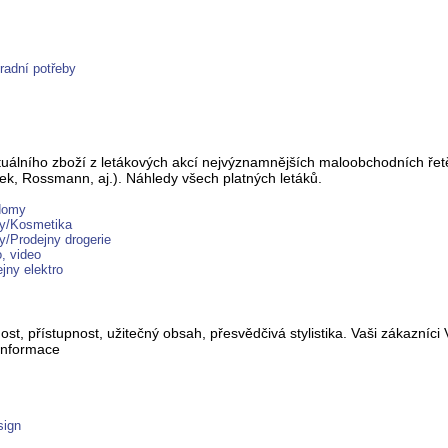
radní potřeby
uálního zboží z letákových akcí nejvýznamnějších maloobchodních řetě
ek, Rossmann, aj.). Náhledy všech platných letáků.
 domy
ky/Kosmetika
y/Prodejny drogerie
, video
jny elektro
st, přístupnost, užitečný obsah, přesvědčivá stylistika. Vaši zákazníc
 informace
sign