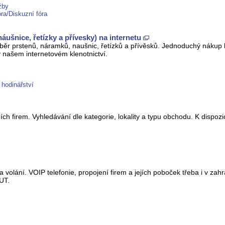
žby
óra/Diskuzní fóra
áušnice, řetízky a přívesky) na internetu
výběr prstenů, náramků, naušnic, řetízků a přívěsků. Jednoduchý nák
y v našem internetovém klenotnictví.
 hodinářství
 firem. Vyhledávání dle kategorie, lokality a typu obchodu. K dispozici
olání. VOIP telefonie, propojení firem a jejích poboček třeba i v zahra
UT.