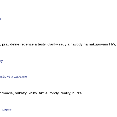
W
, pravidelné recenze a testy, články rady a návody na nakupovaní HW
ny
istické a zábavné
rmácie, odkazy, knihy. Akcie, fondy, reality, burza.
i papíry