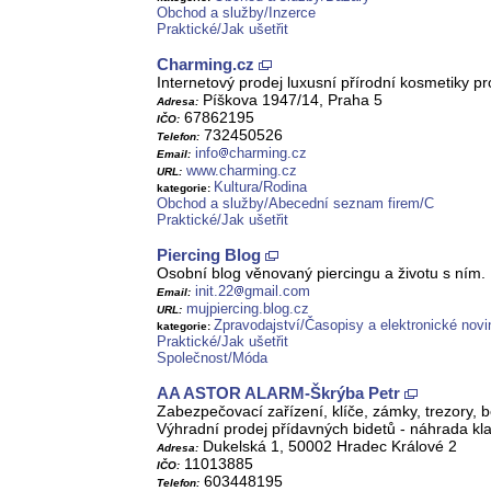
Obchod a služby/Inzerce
Praktické/Jak ušetřit
Charming.cz
Internetový prodej luxusní přírodní kosmetiky p
Píškova 1947/14, Praha 5
Adresa:
67862195
IČO:
732450526
Telefon:
info
charming.cz
Email:
www.charming.cz
URL:
Kultura/Rodina
kategorie:
Obchod a služby/Abecední seznam firem/C
Praktické/Jak ušetřit
Piercing Blog
Osobní blog věnovaný piercingu a životu s ním. P
init.22
gmail.com
Email:
mujpiercing.blog.cz
URL:
Zpravodajství/Časopisy a elektronické nov
kategorie:
Praktické/Jak ušetřit
Společnost/Móda
AA ASTOR ALARM-Škrýba Petr
Zabezpečovací zařízení, klíče, zámky, trezory, be
Výhradní prodej přídavných bidetů - náhrada kla
Dukelská 1, 50002 Hradec Králové 2
Adresa:
11013885
IČO:
603448195
Telefon: