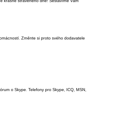
formě krásně stráveného dne! Sestavíme Vám
domácností. Změnte si proto svého dodavatele
 fórum o Skype. Telefony pro Skype, ICQ, MSN,