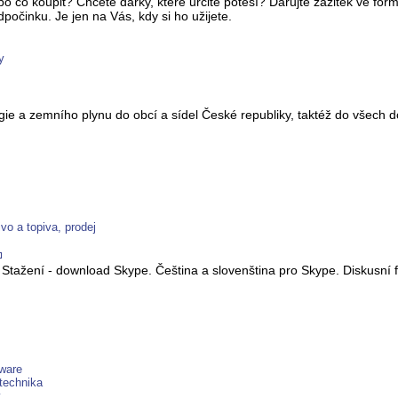
ebo co koupit? Chcete dárky, které určitě potěší? Darujte zážitek ve 
počinku. Je jen na Vás, kdy si ho užijete.
y
gie a zemního plynu do obcí a sídel České republiky, taktéž do všech 
o a topiva, prodej
. Stažení - download Skype. Čeština a slovenština pro Skype. Diskusní
eware
technika
y