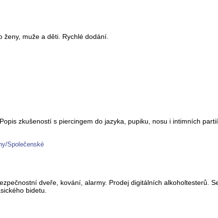
ro ženy, muže a děti. Rychlé dodání.
opis zkušeností s piercingem do jazyka, pupiku, nosu i intimních parti
iny/Společenské
zpečnostní dveře, kování, alarmy. Prodej digitálních alkoholtesterů. Ser
sického bidetu.