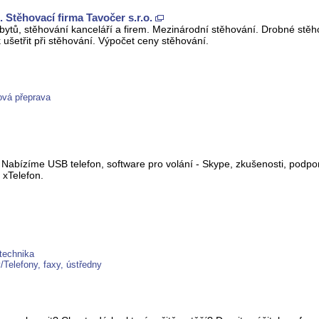
Stěhovací firma Tavočer s.r.o.
bytů, stěhování kanceláří a firem. Mezinárodní stěhování. Drobné st
 ušetřit při stěhování. Výpočet ceny stěhování.
ová přeprava
. Nabízíme USB telefon, software pro volání - Skype, zkušenosti, pod
 xTelefon.
technika
Telefony, faxy, ústředny