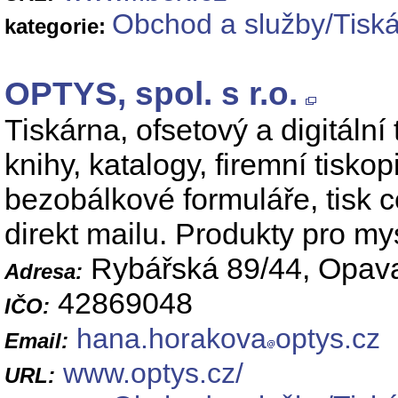
Obchod a služby/Tiská
kategorie:
OPTYS, spol. s r.o.
Tiskárna, ofsetový a digitální
knihy, katalogy, firemní tisko
bezobálkové formuláře, tisk c
direkt mailu. Produkty pro my
Rybářská 89/44, Opav
Adresa:
42869048
IČO:
hana.horakova
optys.cz
Email:
www.optys.cz/
URL: