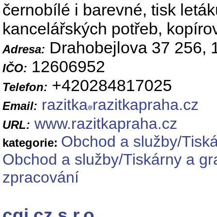
černobílé i barevné, tisk leták
kancelářských potřeb, kopírová
Drahobejlova 37 256, 
Adresa:
12606952
IČO:
+420284817025
Telefon:
razitka
razitkapraha.cz
Email:
www.razitkapraha.cz
URL:
Obchod a služby/Tiská
kategorie:
Obchod a služby/Tiskárny a gra
zpracování
cgi.cz s.r.o.