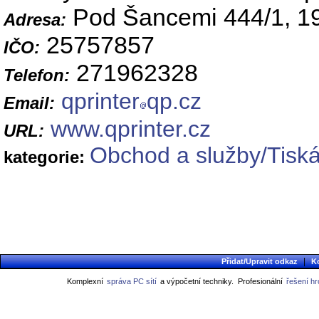
Pod Šancemi 444/1, 1
Adresa:
25757857
IČO:
271962328
Telefon:
qprinter
qp.cz
Email:
www.qprinter.cz
URL:
Obchod a služby/Tiská
kategorie:
|
Přidat/Upravit odkaz
K
Komplexní
správa PC sítí
a výpočetní techniky.
Profesionální
řešení h