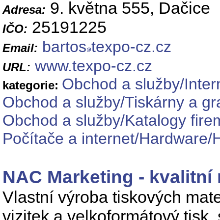
9. května 555, Dačice
Adresa:
25191225
IČO:
bartos
texpo-cz.cz
Email:
www.texpo-cz.cz
URL:
Obchod a služby/Inte
kategorie:
Obchod a služby/Tiskárny a gr
Obchod a služby/Katalogy fire
Počítače a internet/Hardware/
NAC Marketing - kvalitní
Vlastní výroba tiskových materiá
vizitek a velkoformátový tisk, 