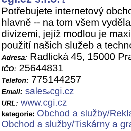
Potřebujete internetový obch
hlavně -- na tom všem vydělat
divizemi, jejíž modlou je max
použití našich služeb a techno
Radlická 45, 15000 Pr
Adresa:
25644831
IČO:
775144257
Telefon:
sales
cgi.cz
Email:
www.cgi.cz
URL:
Obchod a služby/Rek
kategorie:
Obchod a služby/Tiskárny a gr