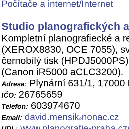
Počítače a internet/Internet
Studio planografických a
Kompletní planografiecké a re
(XEROX8830, OCE 7055), svě
černobílý tisk (HPDJ5000PS),
(Canon iR5000 aCLC3200).
Plynární 631/1, 17000
Adresa:
26765659
IČO:
603974670
Telefon:
david.mensik
nonac.cz
Email:
www.planografie-praha.cz
URL: