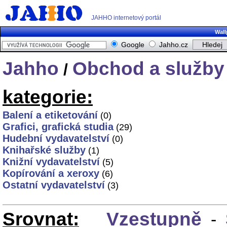
JAHHO internetový portál
Wall
Google
Jahho.cz
Jahho
Obchod a služby
/
kategorie:
Balení a etiketování
(0)
Grafici, grafická studia
(29)
Hudební vydavatelství
(0)
Knihařské služby
(1)
Knižní vydavatelství
(5)
Kopírování a xeroxy
(6)
Ostatní vydavatelství
(3)
Srovnat:
Vzestupně
-