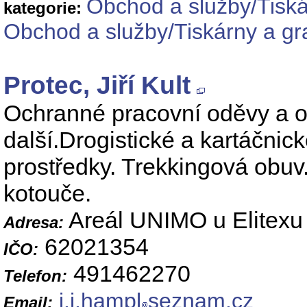
Obchod a služby/Tiská
kategorie:
Obchod a služby/Tiskárny a gra
Protec, Jiří Kult
Ochranné pracovní oděvy a ob
další.Drogistické a kartáčnick
prostředky. Trekkingová obuv.
kotouče.
Areál UNIMO u Elitexu
Adresa:
62021354
IČO:
491462270
Telefon:
j.j.hampl
seznam.cz
Email: