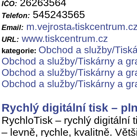
26263564
IČO:
545243565
Telefon:
m.vejrosta
tiskcentrum.c
Email:
www.tiskcentrum.cz
URL:
Obchod a služby/Tiská
kategorie:
Obchod a služby/Tiskárny a gra
Obchod a služby/Tiskárny a gra
Obchod a služby/Tiskárny a gra
Rychlý digitální tisk – p
RychloTisk – rychlý digitální 
– levně, rychle, kvalitně. Vě