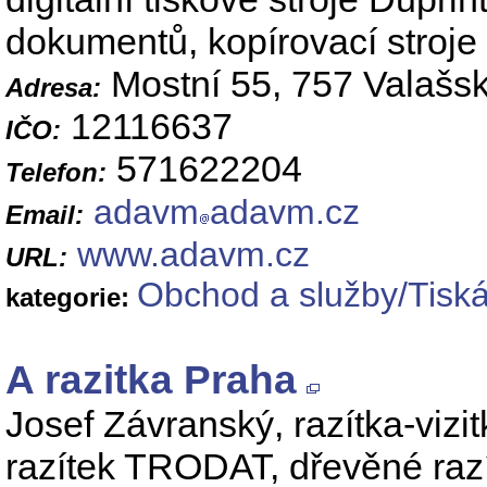
dokumentů, kopírovací stroje
Mostní 55, 757 Valašsk
Adresa:
12116637
IČO:
571622204
Telefon:
adavm
adavm.cz
Email:
www.adavm.cz
URL:
Obchod a služby/Tiská
kategorie:
A razitka Praha
Josef Závranský, razítka-viz
razítek TRODAT, dřevěné razít