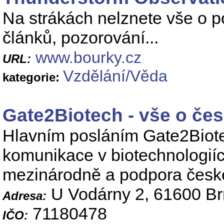
Na strákách nelznete vše o p
článků, pozorování...
www.bourky.cz
URL:
Vzdělání/Věda
kategorie:
Gate2Biotech - vše o če
Hlavním posláním Gate2Biote
komunikace v biotechnologiíc
mezinárodně a podpora české
U Vodárny 2, 61600 B
Adresa:
71180478
IČO: