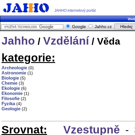
JAHHO internetový portál
Wall
Google
Jahho.cz
Jahho
Vzdělání
/
/ Věda
kategorie:
Archeologie
(0)
Astronomie
(1)
Biologie
(5)
Chemie
(3)
Ekologie
(6)
Ekonomie
(1)
Filosofie
(2)
Fyzika
(4)
Geologie
(2)
Srovnat:
Vzestupně
-