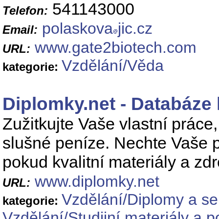
541143000
Telefon:
polaskova
jic.cz
Email:
www.gate2biotech.com
URL:
Vzdělání/Věda
kategorie:
Diplomky.net - Databáze 
Zužitkujte Vaše vlastní práce,
slušné peníze. Nechte Vaše 
pokud kvalitní materiály a zdr
www.diplomky.net
URL:
Vzdělání/Diplomy a s
kategorie:
Vzdělání/Studijní materiály a 