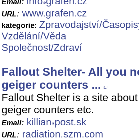
info
grafen.cz
Email:
www.grafen.cz
URL:
Zpravodajství/Časopis
kategorie:
Vzdělání/Věda
Společnost/Zdraví
Fallout Shelter- All you 
geiger counters ...
Fallout Shelter is a site abou
geiger counters etc.
killian
post.sk
Email:
radiation.szm.com
URL: