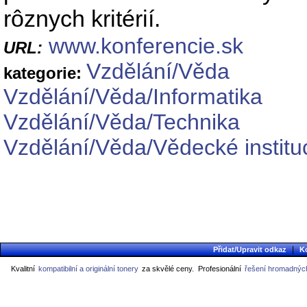
rôznych kritérií.
www.konferencie.sk
URL:
Vzdělání/Věda
kategorie:
Vzdělání/Věda/Informatika
Vzdělání/Věda/Technika
Vzdělání/Věda/Vědecké institu
|
Přidat/Upravit odkaz
K
Kvalitní
kompatibilní a originální tonery
za skvělé ceny.
Profesionální
řešení hromadných