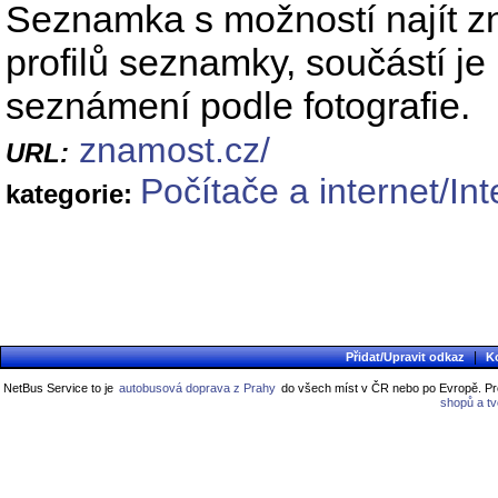
Seznamka s možností najít zná
profilů seznamky, součástí j
seznámení podle fotografie.
znamost.cz/
URL:
Počítače a internet/I
kategorie:
|
Přidat/Upravit odkaz
K
NetBus Service to je
autobusová doprava z Prahy
do všech míst v ČR nebo po Evropě. Pro
shopů a t