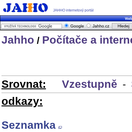
JAHHO internetový portál
Wall
Google
Jahho.cz
Jahho
Počítače a intern
/
Srovnat:
Vzestupně
-
odkazy:
Seznamka