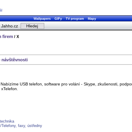
ál
Wallpapers
GIFy
TV program
Mapy
Jahho.cz
 firem
/ X
 návštěvnosti
. Nabízíme USB telefon, software pro volání - Skype, zkušenosti, pod
 xTelefon.
technika
Telefony, faxy, ústředny