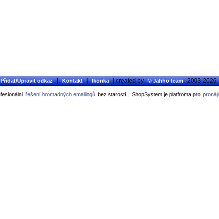
|
|
| created by
2003-2026
Přidat/Upravit odkaz
Kontakt
Ikonka
© Jahho team
fesionální
řešení hromadných emailingů
bez starostí..
ShopSystem je platfroma pro
pronáj