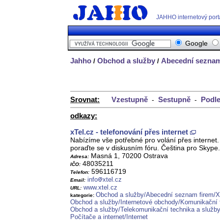
JAHHO internetový port
Google
Jahho
Obchod a služby
Abecední seznam
/
/
Srovnat:
Vzestupně
Sestupně
Podle
-
-
odkazy:
xTel.cz - telefonování přes internet
Nabízíme vše potřebné pro volání přes internet
poraďte se v diskusním fóru. Čeština pro Skype.
Masná 1, 70200 Ostrava
Adresa:
48035211
IČO:
596116719
Telefon:
info
xtel.cz
Email:
www.xtel.cz
URL:
Obchod a služby/Abecední seznam firem/X
kategorie:
Obchod a služby/Internetové obchody/Komunikační 
Obchod a služby/Telekomunikační technika a služby/
Počítače a internet/Internet