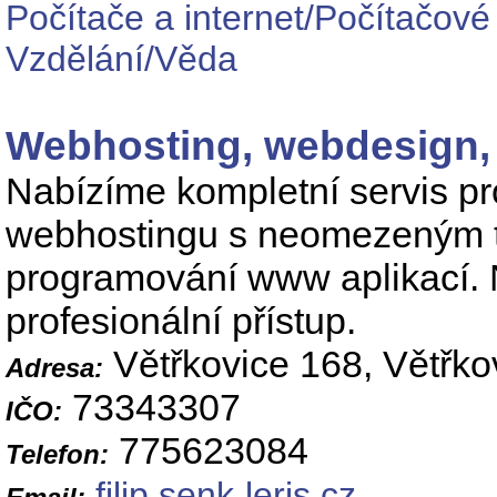
Počítače a internet/Počítačové
Vzdělání/Věda
Webhosting, webdesign, 
Nabízíme kompletní servis pr
webhostingu s neomezeným tr
programování www aplikací. N
profesionální přístup.
Větřkovice 168, Větřko
Adresa:
73343307
IČO:
775623084
Telefon:
filip.senk
leris.cz