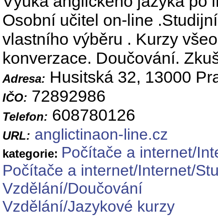
Výuka anglického jazyka po in
Osobní učitel on-line .Studij
vlastního výběru . Kurzy všeo
konverzace. Doučování. Zku
Husitská 32, 13000 Pr
Adresa:
72892986
IČO:
608780126
Telefon:
anglictinaon-line.cz
URL:
Počítače a internet/Int
kategorie:
Počítače a internet/Internet/S
Vzdělání/Doučování
Vzdělání/Jazykové kurzy