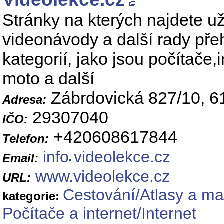
Stránky na kterých najdete uži
videonávody a další rady pře
kategorií, jako jsou počítače,i
moto a další
Zábrdovická 827/10, 6
Adresa:
29307040
IČO:
+420608617844
Telefon:
info
videolekce.cz
Email:
www.videolekce.cz
URL:
Cestování/Atlasy a m
kategorie:
Počítače a internet/Internet