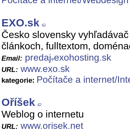
Počítače a internet/Webdesig
EXO.sk
Česko slovensky vyhľadávač a
článkoch, fulltextom, domén
predaj
exohosting.sk
Email:
www.exo.sk
URL:
Počítače a internet/Int
kategorie:
Oříšek
Weblog o internetu
www.orisek.net
URL: