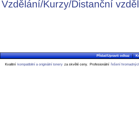
Vzdělání/Kurzy/Distanční vzdě
|
Přidat/Upravit odkaz
K
Kvalitní
kompatibilní a originální tonery
za skvělé ceny.
Profesionální
řešení hromadných