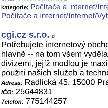
Počítače a internet/Int
kategorie:
Počítače a internet/Internet/Vy
cgi.cz s.r.o.
Potřebujete internetový obch
hlavně -- na tom všem vydělat
divizemi, jejíž modlou je max
použití našich služeb a techno
Radlická 45, 15000 Pr
Adresa:
25644831
IČO:
775144257
Telefon: