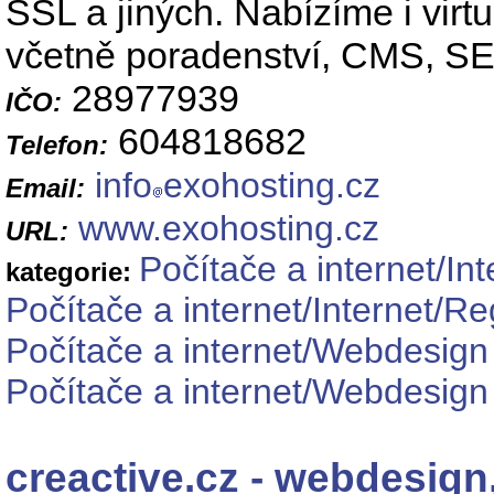
SSL a jiných. Nabízíme i virt
včetně poradenství, CMS, SEO
28977939
IČO:
604818682
Telefon:
info
exohosting.cz
Email:
www.exohosting.cz
URL:
Počítače a internet/Int
kategorie:
Počítače a internet/Internet/R
Počítače a internet/Webdesign
Počítače a internet/Webdesig
creactive.cz - webdesig