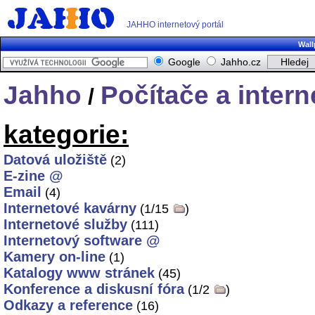
JAHHO internetový portál
Wall
Google
Jahho.cz
Jahho
Počítače a intern
/
kategorie:
Datová uložiště
(2)
E-zine @
Email
(4)
Internetové kavárny
(1/15
)
Internetové služby
(111)
Internetový software @
Kamery on-line
(1)
Katalogy www stránek
(45)
Konference a diskusní fóra
(1/2
)
Odkazy a reference
(16)