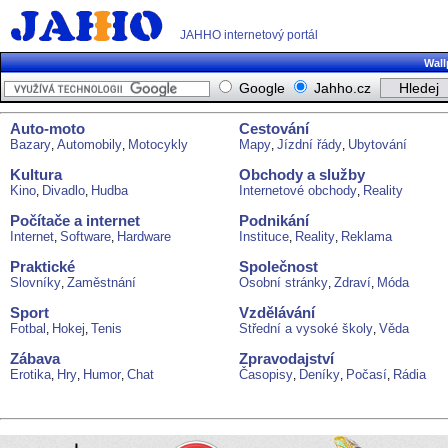
JAHHO internetový portál
Wall
Google
Jahho.cz
Auto-moto
Cestování
Bazary
Automobily
Motocykly
Mapy
Jízdní řády
Ubytování
,
,
,
,
Kultura
Obchody a služby
Kino
Divadlo
Hudba
Internetové obchody
Reality
,
,
,
Počítače a internet
Podnikání
Internet
Software
Hardware
Instituce
Reality
Reklama
,
,
,
,
Praktické
Společnost
Slovníky
Zaměstnání
Osobní stránky
Zdraví
Móda
,
,
,
Sport
Vzdělávání
Fotbal
Hokej
Tenis
Střední a vysoké školy
Věda
,
,
,
Zábava
Zpravodajství
Erotika
Hry
Humor
Chat
Časopisy
Deníky
Počasí
Rádia
,
,
,
,
,
,