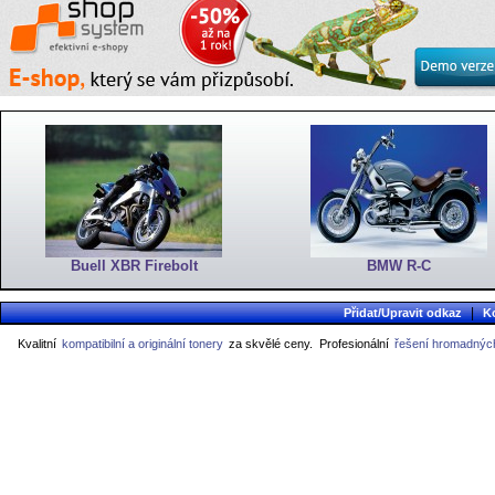
Buell XBR Firebolt
BMW R-C
|
Přidat/Upravit odkaz
K
Kvalitní
kompatibilní a originální tonery
za skvělé ceny.
Profesionální
řešení hromadných