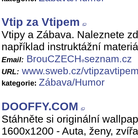
Vtip za Vtipem
Vtipy a Zábava. Naleznete zd
například instruktážní mater
BrouCZECH
seznam.cz
Email:
www.sweb.cz/vtipzavtipe
URL:
Zábava/Humor
kategorie:
DOOFFY.COM
Stáhněte si originální wallpa
1600x1200 - Auta, ženy, zvířat