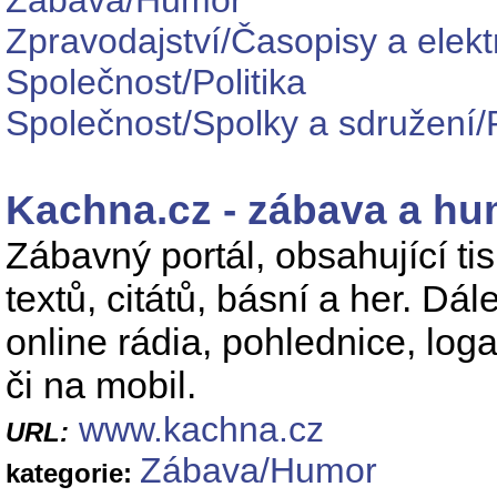
Zábava/Humor
Zpravodajství/Časopisy a elek
Společnost/Politika
Společnost/Spolky a sdružení/P
Kachna.cz - zábava a h
Zábavný portál, obsahující ti
textů, citátů, básní a her. Dá
online rádia, pohlednice, lo
či na mobil.
www.kachna.cz
URL:
Zábava/Humor
kategorie: