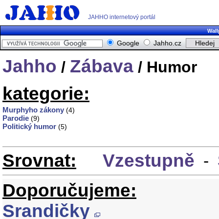
JAHHO internetový portál
Wall
Google
Jahho.cz
Jahho
Zábava
/
/ Humor
kategorie:
Murphyho zákony
(4)
Parodie
(9)
Politický humor
(5)
Srovnat:
Vzestupně
-
Doporučujeme:
Srandičky