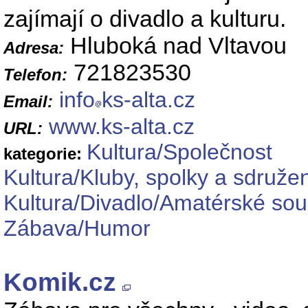
zajímají o divadlo a kulturu.
Hluboká nad Vltavou
Adresa:
721823530
Telefon:
info
ks-alta.cz
Email:
www.ks-alta.cz
URL:
Kultura/Společnost
kategorie:
Kultura/Kluby, spolky a sdruže
Kultura/Divadlo/Amatérské so
Zábava/Humor
Komik.cz