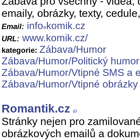
Zábava pro všechny - videa, 
emaily, obrázky, texty, cedul
info
komik.cz
Email:
www.komik.cz/
URL:
Zábava/Humor
kategorie:
Zábava/Humor/Politický humor
Zábava/Humor/Vtipné SMS a e
Zábava/Humor/Vtipné obrázky
Romantik.cz
Stránky nejen pro zamilované 
obrázkových emailů a dokume