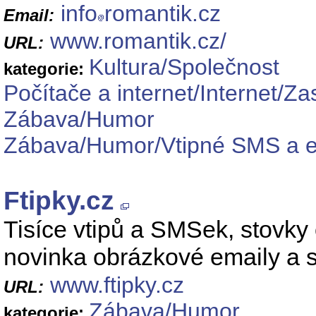
info
romantik.cz
Email:
www.romantik.cz/
URL:
Kultura/Společnost
kategorie:
Počítače a internet/Internet/Z
Zábava/Humor
Zábava/Humor/Vtipné SMS a e
Ftipky.cz
Tisíce vtipů a SMSek, stovky 
novinka obrázkové emaily a 
www.ftipky.cz
URL:
Zábava/Humor
kategorie: