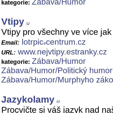
Zábava/Humor
kategorie:
Vtipy
Vtipy pro všechny ve více jak 
lotrpic
centrum.cz
Email:
www.nejvtipy.estranky.cz
URL:
Zábava/Humor
kategorie:
Zábava/Humor/Politický humor
Zábava/Humor/Murphyho zák
Jazykolamy
Procvičte si váš jazyk nad na