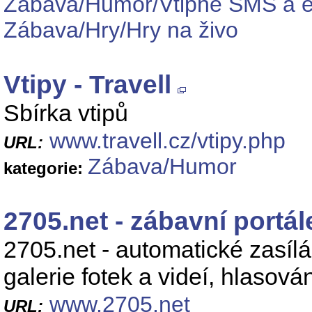
Zábava/Humor/Vtipné SMS a e
Zábava/Hry/Hry na živo
Vtipy - Travell
Sbírka vtipů
www.travell.cz/vtipy.php
URL:
Zábava/Humor
kategorie:
2705.net - zábavní portál
2705.net - automatické zasílán
galerie fotek a videí, hlasován
www.2705.net
URL: