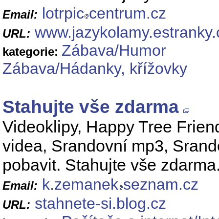
lotrpic
centrum.cz
Email:
www.jazykolamy.estranky.
URL:
Zábava/Humor
kategorie:
Zábava/Hádanky, křížovky
Stahujte vše zdarma
Videoklipy, Happy Tree Friend
videa, Srandovní mp3, Srando
pobavit. Stahujte vše zdarma
k.zemanek
seznam.cz
Email:
stahnete-si.blog.cz
URL: