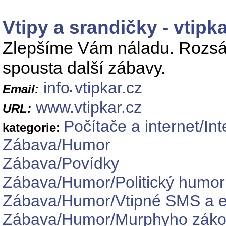
Vtipy a srandičky - vtipka
Zlepšíme Vám náladu. Rozsáhl
spousta další zábavy.
info
vtipkar.cz
Email:
www.vtipkar.cz
URL:
Počítače a internet/In
kategorie:
Zábava/Humor
Zábava/Povídky
Zábava/Humor/Politický humor
Zábava/Humor/Vtipné SMS a e
Zábava/Humor/Murphyho zák