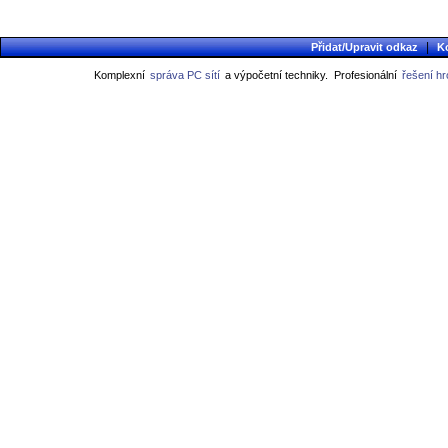
|
Přidat/Upravit odkaz
K
Komplexní
správa PC sítí
a výpočetní techniky.
Profesionální
řešení h