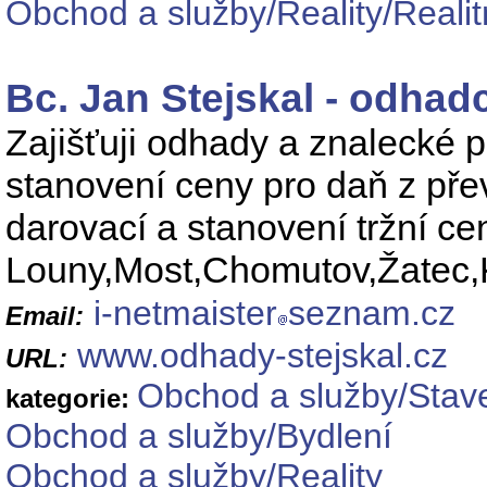
Obchod a služby/Reality/Realit
Bc. Jan Stejskal - odhad
Zajišťuji odhady a znalecké p
stanovení ceny pro daň z pře
darovací a stanovení tržní ce
Louny,Most,Chomutov,Žatec,K
i-netmaister
seznam.cz
Email:
www.odhady-stejskal.cz
URL:
Obchod a služby/Stave
kategorie:
Obchod a služby/Bydlení
Obchod a služby/Reality