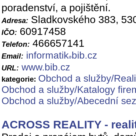
poradenství, a pojištění.
Sladkovského 383, 53
Adresa:
60917458
IČO:
466657141
Telefon:
informatik
bib.cz
Email:
www.bib.cz
URL:
Obchod a služby/Reali
kategorie:
Obchod a služby/Katalogy fire
Obchod a služby/Abecední se
ACROSS REALITY - realit