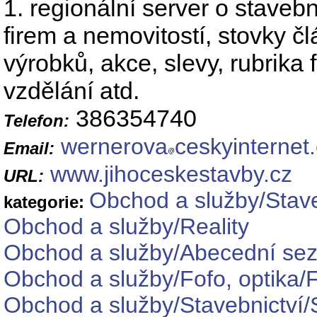
1. regionální server o stavebn
firem a nemovitostí, stovky čl
výrobků, akce, slevy, rubrika 
vzdělání atd.
386354740
Telefon:
wernerova
ceskyinternet
Email:
www.jihoceskestavby.cz
URL:
Obchod a služby/Stave
kategorie:
Obchod a služby/Reality
Obchod a služby/Abecední sez
Obchod a služby/Fofo, optika/Fo
Obchod a služby/Stavebnictví/