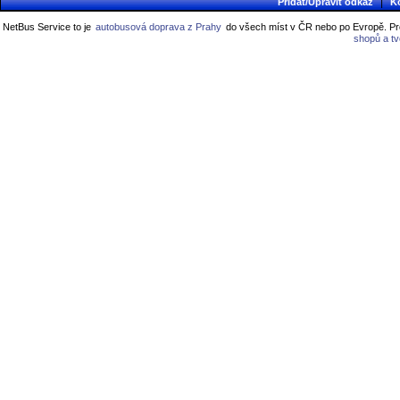
|
Přidat/Upravit odkaz
K
NetBus Service to je
autobusová doprava z Prahy
do všech míst v ČR nebo po Evropě. Pro
shopů a t