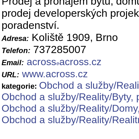
Prodej a pronájem bytů, dom
prodej developerských projekt
poradenství.
Koliště 1909, Brno
Adresa:
737285007
Telefon:
across
across.cz
Email:
www.across.cz
URL:
Obchod a služby/Reali
kategorie:
Obchod a služby/Reality/Byty, 
Obchod a služby/Reality/Domy,
Obchod a služby/Reality/Realit