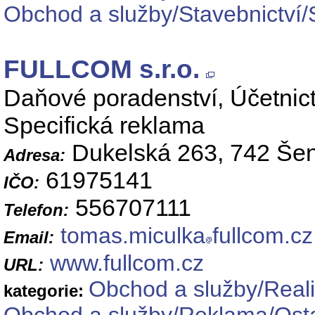
Obchod a služby/Stavebnictví/
FULLCOM s.r.o.
Daňové poradenství, Účetnic
Specifická reklama
Dukelská 263, 742 Šen
Adresa:
61975141
IČO:
556707111
Telefon:
tomas.miculka
fullcom.cz
Email:
www.fullcom.cz
URL:
Obchod a služby/Reali
kategorie: