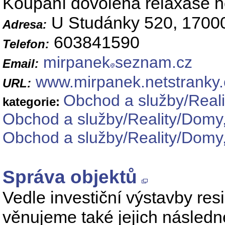
Koupání dovolená relaxase ho
U Studánky 520, 1700
Adresa:
603841590
Telefon:
mirpanek
seznam.cz
Email:
www.mirpanek.netstranky.
URL:
Obchod a služby/Reali
kategorie:
Obchod a služby/Reality/Domy,
Obchod a služby/Reality/Domy,
Správa objektů
Vedle investiční výstavby res
věnujeme také jejich následn