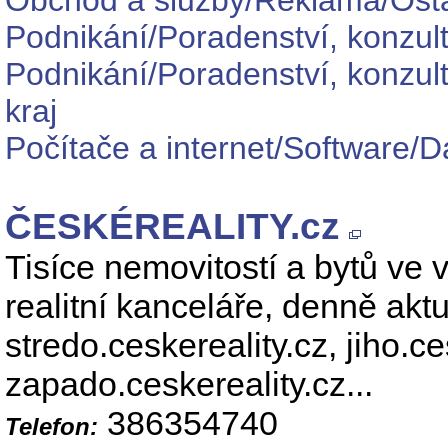
Obchod a služby/Reklama/Osta
Podnikání/Poradenství, konzul
Podnikání/Poradenství, konzul
kraj
Počítače a internet/Software/
ČESKÉREALITY.cz
Tisíce nemovitostí a bytů ve 
realitní kanceláře, denně aktu
stredo.ceskereality.cz, jiho.ce
zapado.ceskereality.cz...
386354740
Telefon: