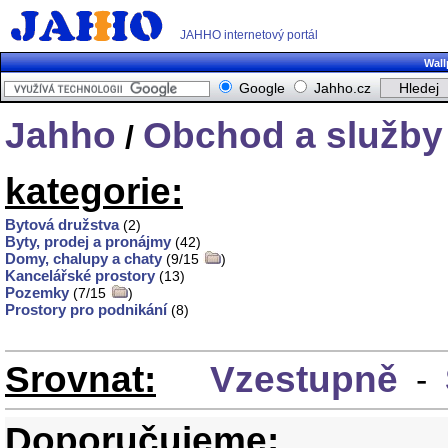
JAHHO internetový portál
Wall
Google
Jahho.cz
Jahho
Obchod a služby
/
kategorie:
Bytová družstva
(2)
Byty, prodej a pronájmy
(42)
Domy, chalupy a chaty
(9/15
)
Kancelářské prostory
(13)
Pozemky
(7/15
)
Prostory pro podnikání
(8)
Srovnat:
Vzestupně
-
Doporučujeme: