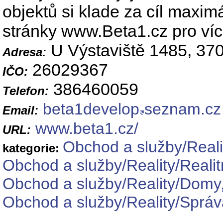
objektů si klade za cíl maxim
stránky www.Beta1.cz pro víc
U Výstaviště 1485, 37
Adresa:
26029367
IČO:
386460059
Telefon:
beta1develop
seznam.cz
Email:
www.beta1.cz/
URL:
Obchod a služby/Reali
kategorie:
Obchod a služby/Reality/Realit
Obchod a služby/Reality/Domy,
Obchod a služby/Reality/Správ