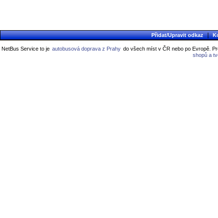
|
Přidat/Upravit odkaz
K
NetBus Service to je
autobusová doprava z Prahy
do všech míst v ČR nebo po Evropě. Pro
shopů a t