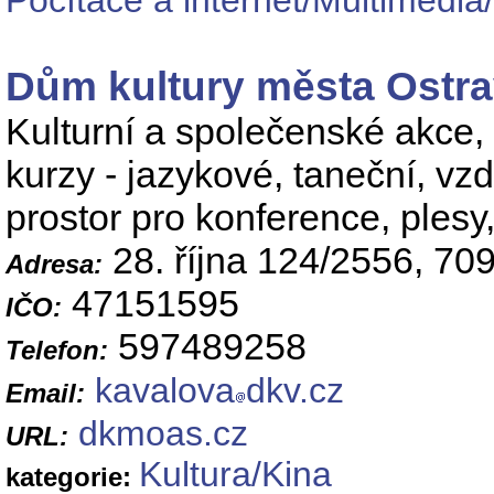
Počítače a internet/Multimédia
Dům kultury města Ostra
Kulturní a společenské akce,
kurzy - jazykové, taneční, vz
prostor pro konference, plesy
28. října 124/2556, 70
Adresa:
47151595
IČO:
597489258
Telefon:
kavalova
dkv.cz
Email:
dkmoas.cz
URL:
Kultura/Kina
kategorie: