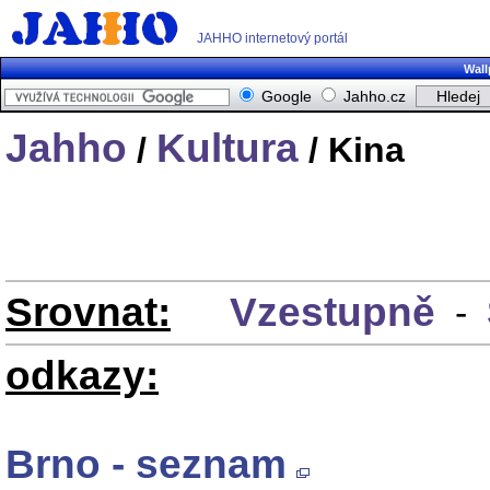
JAHHO internetový portál
Wall
Google
Jahho.cz
Jahho
Kultura
/
/ Kina
Srovnat:
Vzestupně
-
odkazy:
Brno - seznam