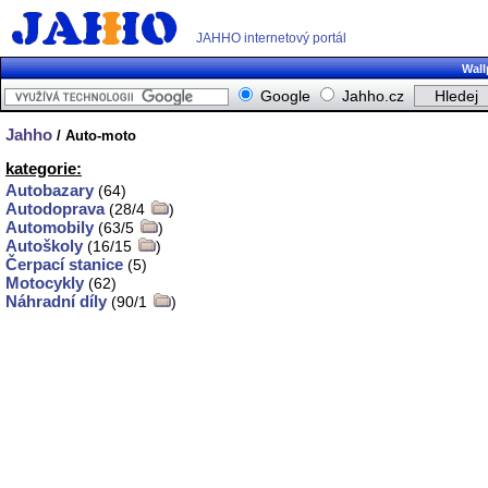
JAHHO internetový portál
Wall
Google
Jahho.cz
Jahho
/ Auto-moto
kategorie:
Autobazary
(64)
Autodoprava
(28/4
)
Automobily
(63/5
)
Autoškoly
(16/15
)
Čerpací stanice
(5)
Motocykly
(62)
Náhradní díly
(90/1
)