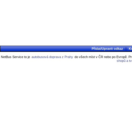
|
Přidat/Upravit odkaz
K
NetBus Service to je
autobusová doprava z Prahy
do všech míst v ČR nebo po Evropě. Pro
shopů a t