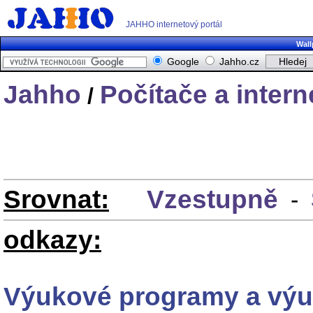
JAHHO internetový portál
Wall
Google
Jahho.cz
Jahho
Počítače a intern
/
Srovnat:
Vzestupně
-
odkazy:
Výukové programy a výu