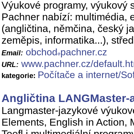
Výukové programy, výukový so
Pachner nabízí: multimédia, e
(angličtina, němčina, český j
zeměpis, informatika...), stře
obchod
pachner.cz
Email:
www.pachner.cz/default.h
URL:
Počítače a internet/S
kategorie:
Angličtina LANGMaster-a
Langmaster-jazykové výukov
Elements, English in Action,
Toefl i multimediální program