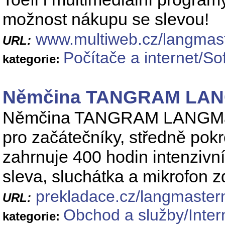
možnost nákupu se slevou!
www.multiweb.cz/langmast
URL:
Počítače a internet/S
kategorie:
Němčina TANGRAM LANG
Němčina TANGRAM LANGMast
pro začátečníky, středně pokro
zahrnuje 400 hodin intenzivní
sleva, sluchátka a mikrofon 
prekladace.cz/langmaste
URL:
Obchod a služby/Inter
kategorie: