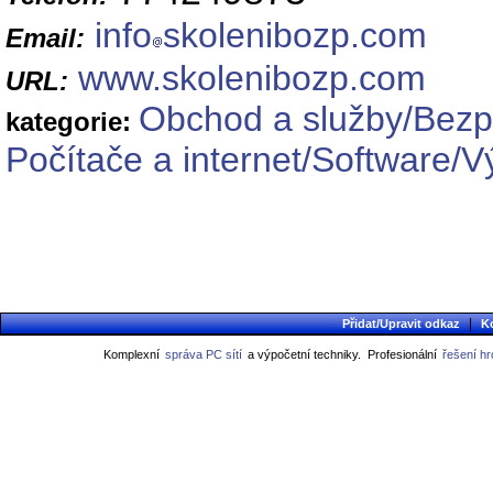
info
skolenibozp.com
Email:
www.skolenibozp.com
URL:
Obchod a služby/Bezp
kategorie:
Počítače a internet/Software/
|
Přidat/Upravit odkaz
K
Komplexní
správa PC sítí
a výpočetní techniky.
Profesionální
řešení h