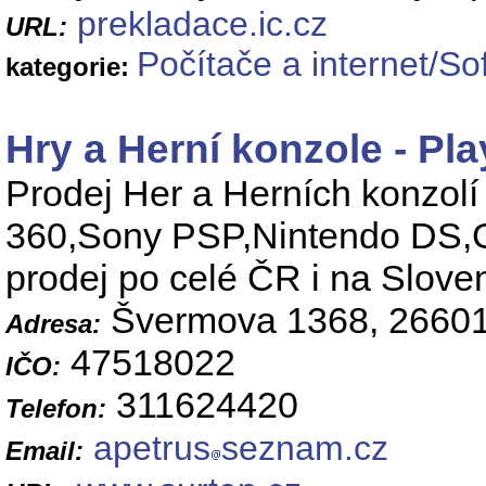
prekladace.ic.cz
URL:
Počítače a internet/S
kategorie:
Hry a Herní konzole - Pla
Prodej Her a Herních konzolí
360,Sony PSP,Nintendo DS,GB
prodej po celé ČR i na Slove
Švermova 1368, 26601
Adresa:
47518022
IČO:
311624420
Telefon:
apetrus
seznam.cz
Email: