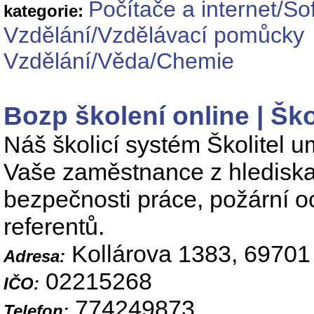
Počítače a internet/S
kategorie:
Vzdělání/Vzdělávací pomůcky
Vzdělání/Věda/Chemie
Bozp školení online | Ško
Náš školicí systém Školitel u
Vaše zaměstnance z hlediska
bezpečnosti práce, požární oc
referentů.
Kollárova 1383, 69701
Adresa:
02215268
IČO:
774249873
Telefon: