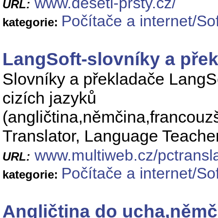
www.deseti-prsty.cz/
URL:
Počítače a internet/S
kategorie:
LangSoft-slovníky a pře
Slovníky a překladače LangSof
cizích jazyků
(angličtina,němčina,francouzš
Translator, Language Teache
www.multiweb.cz/pctransla
URL:
Počítače a internet/S
kategorie:
Angličtina do ucha,němči