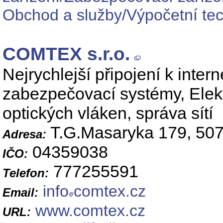
Obchod a služby/Výpočetní tec
COMTEX s.r.o.
Nejrychlejší připojení k inte
zabezpečovací systémy, Elekt
optických vláken, správa sítí
T.G.Masaryka 179, 507
Adresa:
04359038
IČO:
777255591
Telefon:
info
comtex.cz
Email:
www.comtex.cz
URL: