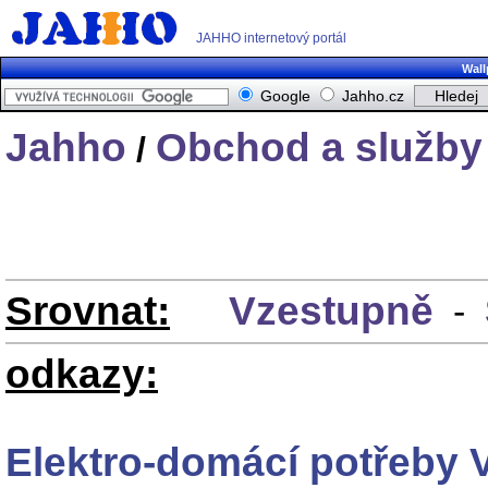
JAHHO internetový portál
Wall
Google
Jahho.cz
Jahho
Obchod a služby
/
Srovnat:
Vzestupně
-
odkazy:
Elektro-domácí potřeby 