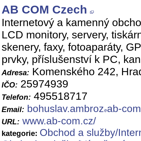
AB COM Czech
Internetový a kamenný obcho
LCD monitory, servery, tiskár
skenery, faxy, fotoaparáty, G
prvky, příslušenství k PC, kan
Komenského 242, Hrad
Adresa:
25974939
IČO:
495518717
Telefon:
bohuslav.ambroz
ab-com
Email:
www.ab-com.cz/
URL:
Obchod a služby/Inter
kategorie: