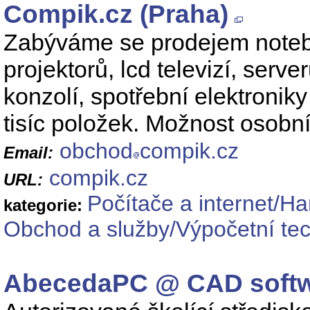
Compik.cz (Praha)
Zabýváme se prodejem noteb
projektorů, lcd televizí, serv
konzolí, spotřební elektronik
tisíc položek. Možnost osobn
obchod
compik.cz
Email:
compik.cz
URL:
Počítače a internet/H
kategorie:
Obchod a služby/Výpočetní tec
AbecedaPC @ CAD soft