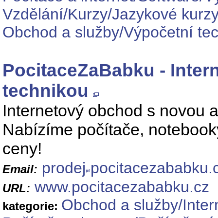
Vzdělání/Kurzy/Jazykové kurz
Obchod a služby/Výpočetní tec
PocitaceZaBabku - Inter
technikou
Internetový obchod s novou 
Nabízíme počítače, notebooky,
ceny!
prodej
pocitacezababku.
Email:
www.pocitacezababku.cz
URL:
Obchod a služby/Inter
kategorie: