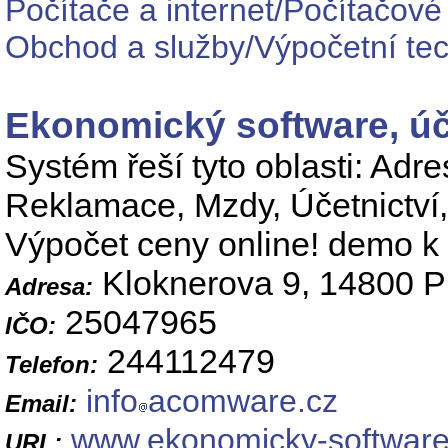
Počítače a internet/Počítačové 
Obchod a služby/Výpočetní tec
Ekonomický software, úč
Systém řeší tyto oblasti: Adr
Reklamace, Mzdy, Účetnictví,
Výpočet ceny online! demo k 
Kloknerova 9, 14800 P
Adresa:
25047965
IČO:
244112479
Telefon:
info
acomware.cz
Email:
www.ekonomicky-software
URL: