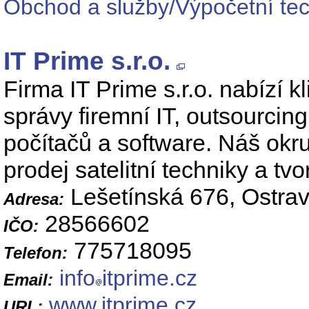
Obchod a služby/Výpočetní tec
IT Prime s.r.o.
Firma IT Prime s.r.o. nabízí k
správy firemní IT, outsourcing
počítačů a software. Náš okru
prodej satelitní techniky a t
Lešetínská 676, Ostra
Adresa:
28566602
IČO:
775718095
Telefon:
info
itprime.cz
Email:
www.itprime.cz
URL: