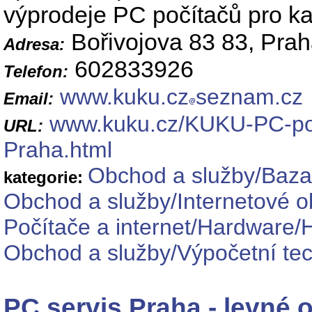
výprodeje PC počítačů pro kan
Bořivojova 83 83, Prah
Adresa:
602833926
Telefon:
www.kuku.cz
seznam.cz
Email:
www.kuku.cz/KUKU-PC-poc
URL:
Praha.html
Obchod a služby/Baza
kategorie:
Obchod a služby/Internetové o
Počítače a internet/Hardware/
Obchod a služby/Výpočetní tec
PC servis Praha - levné 