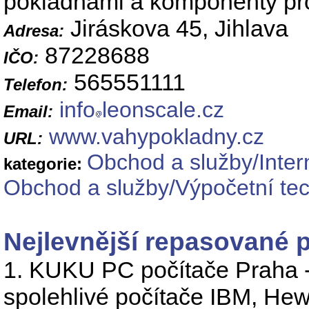
pokladnami a komponenty pro
Jiráskova 45, Jihlava
Adresa:
87228688
IČO:
565551111
Telefon:
info
leonscale.cz
Email:
www.vahypokladny.cz
URL:
Obchod a služby/Inte
kategorie:
Obchod a služby/Výpočetní tec
Nejlevnější repasované p
1. KUKU PC počítače Praha -
spolehlivé počítače IBM, Hew