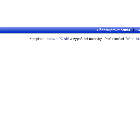
|
Přidat/Upravit odkaz
K
Komplexní
správa PC sítí
a výpočetní techniky.
Profesionální
řešení h