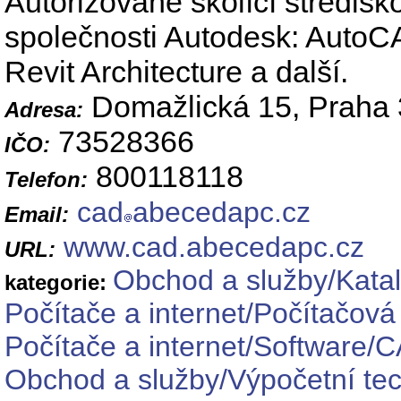
Autorizované školící středisk
společnosti Autodesk: AutoC
Revit Architecture a další.
Domažlická 15, Praha 
Adresa:
73528366
IČO:
800118118
Telefon:
cad
abecedapc.cz
Email:
www.cad.abecedapc.cz
URL:
Obchod a služby/Katal
kategorie:
Počítače a internet/Počítačová 
Počítače a internet/Software/
Obchod a služby/Výpočetní tec