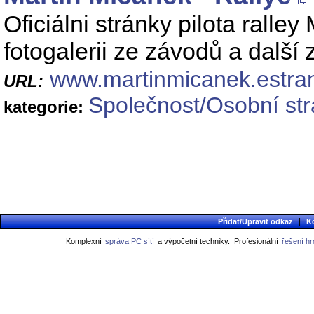
Oficiálni stránky pilota rall
fotogalerii ze závodů a další
www.martinmicanek.estra
URL:
Společnost/Osobní st
kategorie:
|
Přidat/Upravit odkaz
K
Komplexní
správa PC sítí
a výpočetní techniky.
Profesionální
řešení h