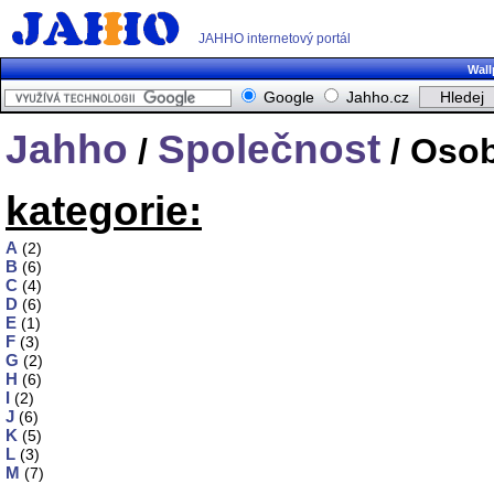
JAHHO internetový portál
Wall
Google
Jahho.cz
Jahho
Společnost
/
/ Osob
kategorie:
A
(2)
B
(6)
C
(4)
D
(6)
E
(1)
F
(3)
G
(2)
H
(6)
I
(2)
J
(6)
K
(5)
L
(3)
M
(7)