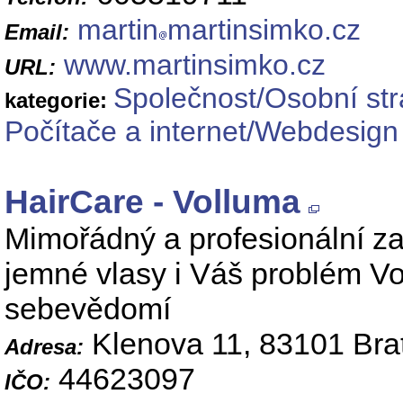
martin
martinsimko.cz
Email:
www.martinsimko.cz
URL:
Společnost/Osobní st
kategorie:
Počítače a internet/Webdesig
HairCare - Volluma
Mimořádný a profesionální zah
jemné vlasy i Váš problém Vol
sebevědomí
Klenova 11, 83101 Brat
Adresa:
44623097
IČO: