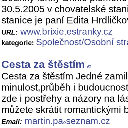
30.5.2005 v chovatelské stani
stanice je paní Edita Hrdličk
www.brixie.estranky.cz
URL:
Společnost/Osobní st
kategorie:
Cesta za štěstím
Cesta za štěstím Jedné zamil
minulost,průběh i budoucnos
zde i postřehy a názory na lá
můžete skrátit romantickými
martin.pa
seznam.cz
Email: