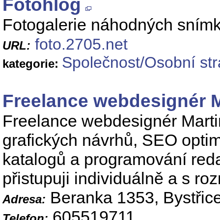
Fotohlog
Fotogalerie náhodných snímků
foto.2705.net
URL:
Společnost/Osobní st
kategorie:
Freelance webdesignér 
Freelance webdesignér Mart
grafických návrhů, SEO optima
katalogů a programování re
přistupuji individuálně a s r
Beranka 1353, Bystřic
Adresa:
605519711
Telefon: