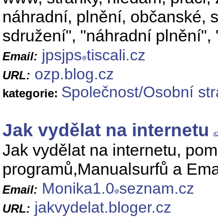
náhradní, plnění, občanské, 
sdružení", "náhradní plnění", 
jpsjps
tiscali.cz
Email:
ozp.blog.cz
URL:
Společnost/Osobní st
kategorie:
Jak vydělat na internetu
Jak vydělat na internetu, pom
programů,Manualsurfů a Ema
Monika1.0
seznam.cz
Email:
jakvydelat.bloger.cz
URL: