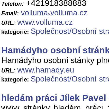
+421918388883
Telefon:
volluma
volluma.cz
Email:
www.volluma.cz
URL:
Společnost/Osobní st
kategorie:
Hamádyho osobní strán
Hamádyho osobní stánky plné 
www.hamady.eu
URL:
Společnost/Osobní st
kategorie:
hledám práci Jílek Pavel
www, stránky, hledám, práci, 