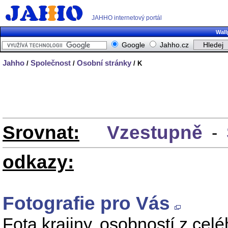
JAHHO internetový portál
Wall
Google
Jahho.cz
Jahho
Společnost
Osobní stránky
/
/
/ K
Srovnat:
Vzestupně
-
odkazy:
Fotografie pro Vás
Fota krajiny, osobností z celé