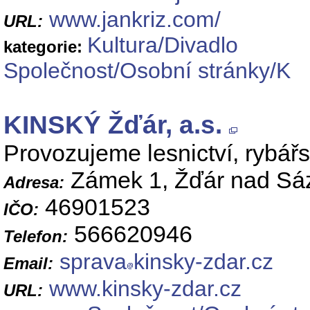
www.jankriz.com/
URL:
Kultura/Divadlo
kategorie:
Společnost/Osobní stránky/K
KINSKÝ Žďár, a.s.
Provozujeme lesnictví, rybář
Zámek 1, Žďár nad Sá
Adresa:
46901523
IČO:
566620946
Telefon:
sprava
kinsky-zdar.cz
Email:
www.kinsky-zdar.cz
URL: