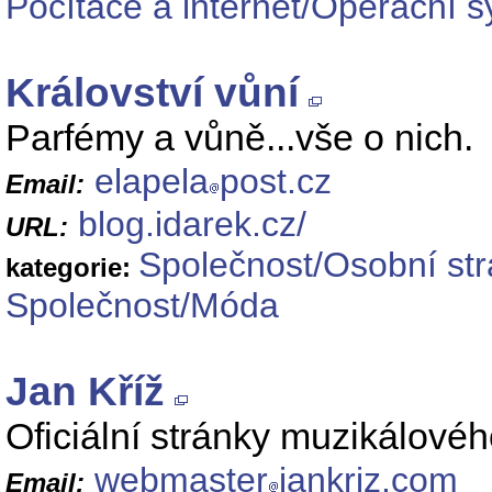
Počítače a internet/Operační 
Království vůní
Parfémy a vůně...vše o nich.
elapela
post.cz
Email:
blog.idarek.cz/
URL:
Společnost/Osobní st
kategorie:
Společnost/Móda
Jan Kříž
Oficiální stránky muzikálové
webmaster
jankriz.com
Email: