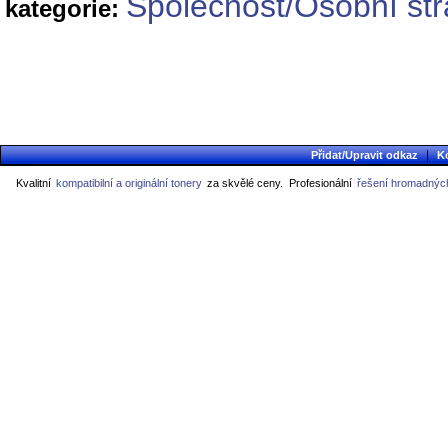
Společnost/Osobní st
kategorie:
|
Přidat/Upravit odkaz
K
Kvalitní
kompatibilní a originální tonery
za skvělé ceny.
Profesionální
řešení hromadných