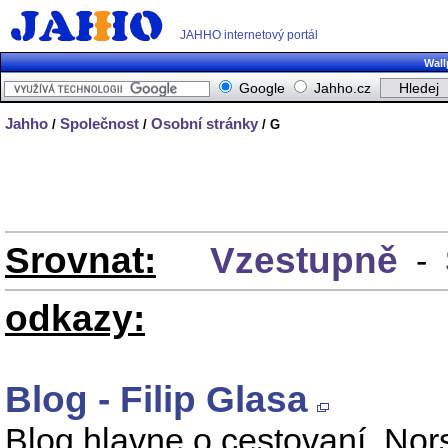
JAHHO internetový portál
Wall
Google
Jahho.cz
Jahho
Společnost
Osobní stránky
/
/
/ G
Srovnat:
Vzestupně
-
odkazy:
Blog - Filip Glasa
Blog hlavne o cestovaní. Nor