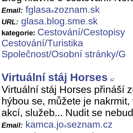
fglasa
zoznam.sk
Email:
glasa.blog.sme.sk
URL:
Cestování/Cestopisy
kategorie:
Cestování/Turistika
Společnost/Osobní stránky/G
Virtuální stáj Horses
Virtuální stáj Horses přináší 
hýbou se, můžete je nakrmit, v
akcí, služeb... Nudit se nebud
kamca.jo
seznam.cz
Email: