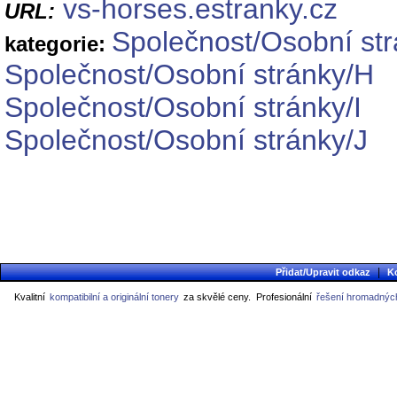
vs-horses.estranky.cz
URL:
Společnost/Osobní st
kategorie:
Společnost/Osobní stránky/H
Společnost/Osobní stránky/I
Společnost/Osobní stránky/J
|
Přidat/Upravit odkaz
K
Kvalitní
kompatibilní a originální tonery
za skvělé ceny.
Profesionální
řešení hromadných