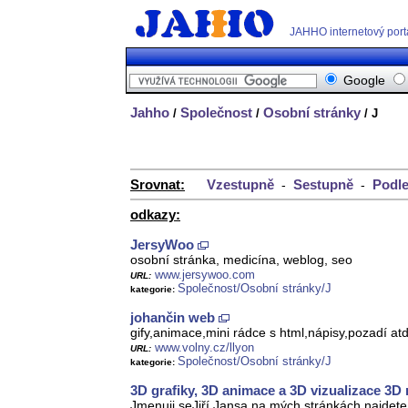
JAHHO internetový port
Google
Jahho
Společnost
Osobní stránky
/
/
/ J
Srovnat:
Vzestupně
Sestupně
Podle
-
-
odkazy:
JersyWoo
osobní stránka, medicína, weblog, seo
www.jersywoo.com
URL:
Společnost/Osobní stránky/J
kategorie:
johančin web
gify,animace,mini rádce s html,nápisy,pozadí atd
www.volny.cz/llyon
URL:
Společnost/Osobní stránky/J
kategorie:
3D grafiky, 3D animace a 3D vizualizace 3D 
Jmenuji seJiří Jansa na mých stránkách najdete 