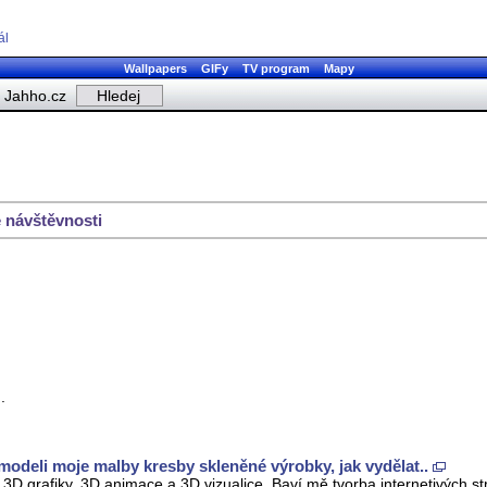
ál
Wallpapers
GIFy
TV program
Mapy
Jahho.cz
 návštěvnosti
.
modeli moje malby kresby skleněné výrobky, jak vydělat..
3D grafiky, 3D animace a 3D vizualice. Baví mě tvorba internetivých st