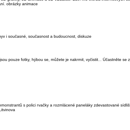
ání. obrázky animace
hyv i současné, současnost a budoucnost, diskuze
jsou pouze fotky, hýbou se, můžete je nakrmit, vyčistit... Účastněte se z
emonstrantů s polici rvačky a rozmlácené paneláky zdevastované sídliš
Litvinova