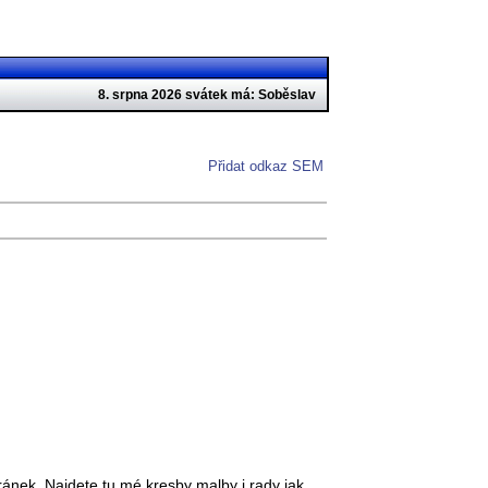
8. srpna 2026 svátek má: Soběslav
Přidat odkaz SEM
ránek. Najdete tu mé kresby malby i rady jak