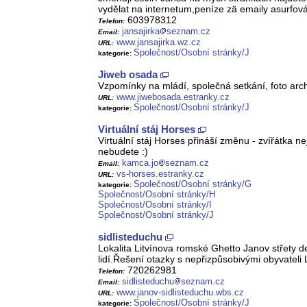
vydělat na internetum,peníze zä emaily asurfov
603978312
Telefon:
jansajirka
seznam.cz
Email:
www.jansajirka.wz.cz
URL:
Společnost/Osobní stránky/J
kategorie:
Jiweb osada
Vzpomínky na mládí, společná setkání, foto arc
www.jiwebosada.estranky.cz
URL:
Společnost/Osobní stránky/J
kategorie:
Virtuální stáj Horses
Virtuální stáj Horses přináší změnu - zvířátka ne
nebudete :)
kamca.jo
seznam.cz
Email:
vs-horses.estranky.cz
URL:
Společnost/Osobní stránky/G
kategorie:
Společnost/Osobní stránky/H
Společnost/Osobní stránky/I
Společnost/Osobní stránky/J
sidlisteduchu
Lokalita Litvínova romské Ghetto Janov střety d
lidí.Řešení otazky s nepřizpůsobivými obyvateli 
720262981
Telefon:
sidlisteduchu
seznam.cz
Email:
www.janov-sidlisteduchu.wbs.cz
URL:
Společnost/Osobní stránky/J
kategorie: