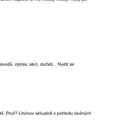
ávodů, výstav, akcí, služeb... Nudit se
tě..Proč? Litvínov aktualně s pohledu slušných