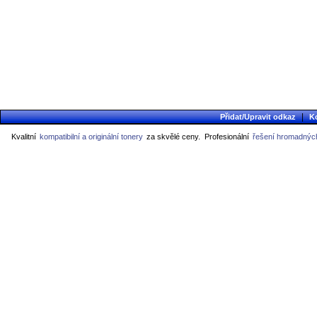
|
Přidat/Upravit odkaz
K
Kvalitní
kompatibilní a originální tonery
za skvělé ceny.
Profesionální
řešení hromadných