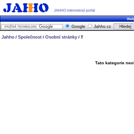
JAHHO internetový portál
Wall
Google
Jahho.cz
Jahho
Společnost
Osobní stránky
/
/
/ T
Tato kategorie neo