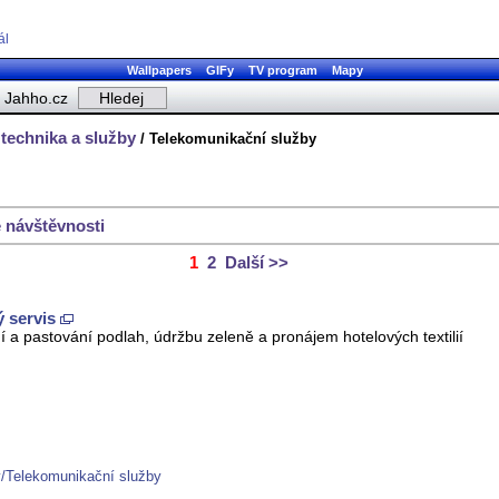
ál
Wallpapers
GIFy
TV program
Mapy
Jahho.cz
technika a služby
/ Telekomunikační služby
 návštěvnosti
1
2
Další >>
ý servis
ní a pastování podlah, údržbu zeleně a pronájem hotelových textilií
y/Telekomunikační služby