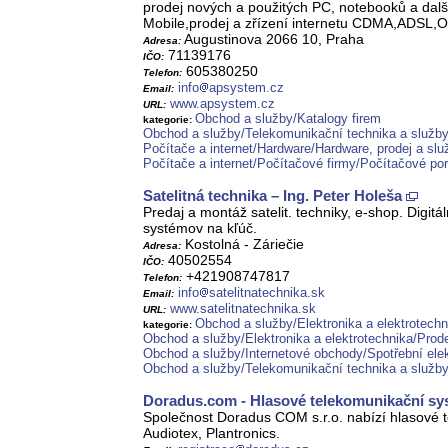
prodej nových a použitých PC, notebooků a dalš
Mobile,prodej a zřízení internetu CDMA,ADSL,O2,
Augustinova 2066 10, Praha
Adresa:
71139176
IČO:
605380250
Telefon:
info
apsystem.cz
Email:
www.apsystem.cz
URL:
Obchod a služby/Katalogy firem
kategorie:
Obchod a služby/Telekomunikační technika a služb
Počítače a internet/Hardware/Hardware, prodej a sl
Počítače a internet/Počítačové firmy/Počítačové po
Satelitná technika – Ing. Peter Holeša
Predaj a montáž satelit. techniky, e-shop. Digit
systémov na kľúč.
Kostolná - Záriečie
Adresa:
40502554
IČO:
+421908747817
Telefon:
info
satelitnatechnika.sk
Email:
www.satelitnatechnika.sk
URL:
Obchod a služby/Elektronika a elektrotechn
kategorie:
Obchod a služby/Elektronika a elektrotechnika/Prode
Obchod a služby/Internetové obchody/Spotřební elek
Obchod a služby/Telekomunikační technika a služb
Doradus.com - Hlasové telekomunikační sys
Společnost Doradus COM s.r.o. nabízí hlasové t
Audiotex, Plantronics.