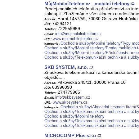
MůjMobilníTelefon.cz - mobilní telefony
Prodej mobilních telefonů a příslušenství za i
zakoupit. Zboží máme vše skladem a odesíláme
Horní 1457/59, 70030 Ostrava-Hrabůvka
Adresa:
74294121
IČO:
722959959
Telefon:
info
mujmobilnitelefon.cz
Email:
www.mujmobilnitelefon.cz
URL:
Obchod a služby/Mobilní telefony/Typy mobi
kategorie:
Obchod a služby/Mobilní telefony/Prodej mobilních 
Obchod a služby/Mobilní telefony/Příslušenství mob
Obchod a služby/Telekomunikační technika a služb
SKB SYSTEM, s.r.o.
Značková telekomunikační a kancelářská technika
objektů.....
Pitkovická 245/11, 10000 Praha 10
Adresa:
63996090
IČO:
274779965
Telefon:
info
skbsystem.cz
Email:
www.skbsystem.cz
URL:
Obchod a služby/Abecední seznam firem/S
kategorie:
Obchod a služby/Telekomunikační technika a služb
Obchod a služby/Mobilní telefony
Obchod a služby/Telekomunikační technika a služby/
Obchod a služby/Telekomunikační technika a služb
MICROCOMP Plus s.r.o