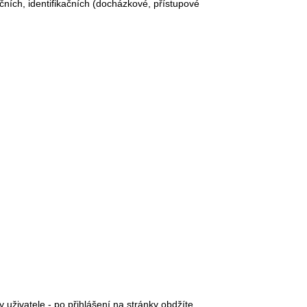
čních, identifikačních (docházkové, přístupové
ivatele - po přihlášení na stránky obdžíte