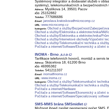
Systémový integrátor a dodavatel služeb v oblast
systémy), telekomunikačních a bezpečnostních t
Myslíkova 14, 39501 Pacov
Adresa:
25152882
IČO:
777686686
Telefon:
jaroslava.kratoskova
microcomp.cz
Email:
www.microcomp.cz
URL:
Obchod a služby/Bezpečnost/Zabezpečovac
kategorie:
Obchod a služby/Elektronika a elektrotechnika/Měřící
Obchod a služby/Elektronika a elektrotechnika/Prům
Obchod a služby/Internetové obchody/Výpočetní tec
Obchod a služby/Telekomunikační technika a služb
Počítače a internet/Software/Ekonomický a účetní s
INOMA - Brno ,s.r.o
Tarifikace telefonních hovorů, montáž a servis t
Skácelova 18, 61200 Brno
Adresa:
46995382
IČO:
541211337
Telefon:
inoma
inoma.cz
Email:
www.inoma.cz
URL:
Obchod a služby/Telekomunikační technika 
kategorie:
Obchod a služby/Telekomunikační technika a služb
Počítače a internet/Hardware
Počítače a internet/Software/Ekonomický a účetní s
Počítače a internet/Software/Specializovaný softwar
SMS-MMS brána SMSmidlet
Možnost ihned zasílat neomezený počet SMS, EM