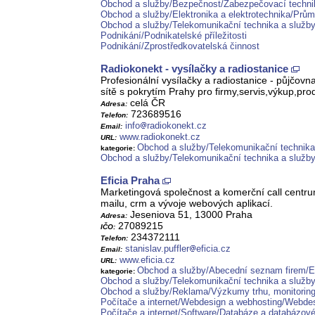
Obchod a služby/Bezpečnost/Zabezpečovací techni
Obchod a služby/Elektronika a elektrotechnika/Prům
Obchod a služby/Telekomunikační technika a služb
Podnikání/Podnikatelské příležitosti
Podnikání/Zprostředkovatelská činnost
Radiokonekt - vysílačky a radiostanice
Profesionální vysílačky a radiostanice - půjčo
sítě s pokrytím Prahy pro firmy,servis,výkup,pro
celá ČR
Adresa:
723689516
Telefon:
info
radiokonekt.cz
Email:
www.radiokonekt.cz
URL:
Obchod a služby/Telekomunikační technika 
kategorie:
Obchod a služby/Telekomunikační technika a služb
Eficia Praha
Marketingová společnost a komerční call centrum
mailu, crm a vývoje webových aplikací.
Jeseniova 51, 13000 Praha
Adresa:
27089215
IČO:
234372111
Telefon:
stanislav.puffler
eficia.cz
Email:
www.eficia.cz
URL:
Obchod a služby/Abecední seznam firem/E
kategorie:
Obchod a služby/Telekomunikační technika a služb
Obchod a služby/Reklama/Výzkumy trhu, monitoring 
Počítače a internet/Webdesign a webhosting/Webde
Počítače a internet/Software/Databáze a databázové