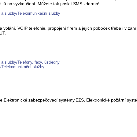
reditů na vyzkoušení. Můžete tak poslat SMS zdarma!
 a služby/Telekomunikační služby
olání. VOIP telefonie, propojení firem a jejích poboček třeba i v zahra
UT.
a služby/Telefony, faxy, ústředny
y/Telekomunikační služby
lace,Elektronické zabezpečovací systémy,EZS, Elektronické požární 