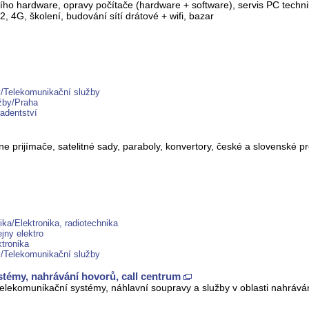
ího hardware, opravy počítače (hardware + software), servis PC techni
 4G, školení, budování sítí drátové + wifi, bazar
y/Telekomunikační služby
užby/Praha
radentství
álne prijímače, satelitné sady, paraboly, konvertory, české a slovenské 
ika/Elektronika, radiotechnika
jny elektro
tronika
y/Telekomunikační služby
témy, nahrávání hovorů, call centrum
elekomunikační systémy, náhlavní soupravy a služby v oblasti nahráván