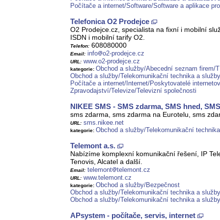
Počítače a internet/Software/Software a aplikace pro
Telefonica O2 Prodejce
O2 Prodejce.cz, specialista na fixní i mobilní sl
ISDN i mobilní tarify O2.
608080000
Telefon:
info
o2-prodejce.cz
Email:
www.o2-prodejce.cz
URL:
Obchod a služby/Abecední seznam firem/T
kategorie:
Obchod a služby/Telekomunikační technika a služb
Počítače a internet/Internet/Poskytovatelé interneto
Zpravodajství/Televize/Televizní společnosti
NIKEE SMS - SMS zdarma, SMS hned, SMS 
sms zdarma, sms zdarma na Eurotelu, sms zdar
sms.nikee.net
URL:
Obchod a služby/Telekomunikační technika
kategorie:
Telemont a.s.
Nabízíme komplexní komunikační řešení, IP Tele
Tenovis, Alcatel a další.
telemont
telemont.cz
Email:
www.telemont.cz
URL:
Obchod a služby/Bezpečnost
kategorie:
Obchod a služby/Telekomunikační technika a služby
Obchod a služby/Telekomunikační technika a služb
APsystem - počítače, servis, internet