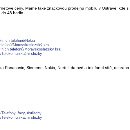
nternetové ceny. Máme také značkovou prodejnu mobilu v Ostravě, kde s
 do 48 hodin.
lních telefonů/Nokia
telefonů/Moravskoslezský kraj
ilních telefonů/Moravskoslezský kraj
y/Telekomunikační služby
 Panasonic, Siemens, Nokia, Nortel, datové a telefonní sítě, ochrana o
y
Telefony, faxy, ústředny
y/Telekomunikační služby