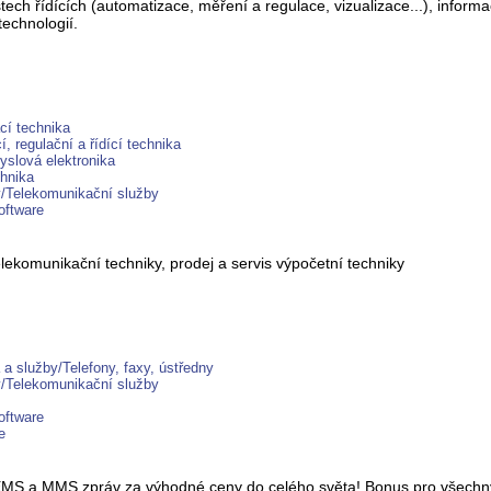
ech řídících (automatizace, měření a regulace, vizualizace...), informa
echnologií.
í technika
, regulační a řídící technika
yslová elektronika
hnika
y/Telekomunikační služby
oftware
elekomunikační techniky, prodej a servis výpočetní techniky
a služby/Telefony, faxy, ústředny
y/Telekomunikační služby
oftware
e
S a MMS zpráv za výhodné ceny do celého světa! Bonus pro všechny už