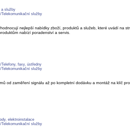
 a služby
y/Telekomunikační služby
Vyhodnocují nejlepší nabídky zboží, produktů a služeb, které uvádí na s
produktům nabízí poradenství a servis.
Telefony, faxy, ústředny
y/Telekomunikační služby
ů od zaměření signálu až po kompletní dodávku a montáž na klíč pro 
dy, elektroinstalace
y/Telekomunikační služby