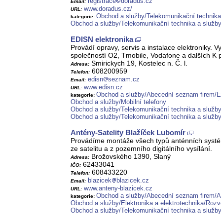
registrace
doradus.cz
Email:
www.doradus.cz/
URL:
Obchod a služby/Telekomunikační technika
kategorie:
Obchod a služby/Telekomunikační technika a služb
EDISN elektronika
Provádí opravy, servis a instalace elektroniky. 
společností O2, Tmobile, Vodafone a dalších K 
Smirickych 19, Kostelec n. Č. l.
Adresa:
608200959
Telefon:
edisn
seznam.cz
Email:
www.edisn.cz
URL:
Obchod a služby/Abecední seznam firem/E
kategorie:
Obchod a služby/Mobilní telefony
Obchod a služby/Telekomunikační technika a služby/
Obchod a služby/Telekomunikační technika a služb
Antény-Satelity Blažíček Lubomír
Provádíme montáže všech typů anténních systém
ze satelitu a z pozemního digitálního vysílání.
Brožovského 1390, Slaný
Adresa:
62433041
IČO:
608433220
Telefon:
blazicek
blazicek.cz
Email:
www.anteny-blazicek.cz
URL:
Obchod a služby/Abecední seznam firem/A
kategorie:
Obchod a služby/Elektronika a elektrotechnika/Rozvo
Obchod a služby/Telekomunikační technika a služb