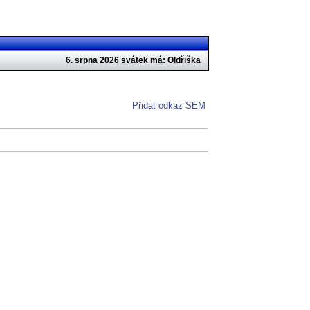
6. srpna 2026 svátek má: Oldřiška
Přidat odkaz SEM