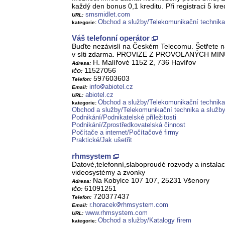
každý den bonus 0,1 kreditu. Při registraci 5 k
smsmidlet.com
URL:
Obchod a služby/Telekomunikační technika
kategorie:
Váš telefonní operátor
Buďte nezávislí na Českém Telecomu. Šetřete na v
v síti zdarma. PROVIZE Z PROVOLANÝCH MIN
H. Malířové 1152 2, 736 Havířov
Adresa:
11527056
IČO:
597603603
Telefon:
info
abiotel.cz
Email:
abiotel.cz
URL:
Obchod a služby/Telekomunikační technika 
kategorie:
Obchod a služby/Telekomunikační technika a služb
Podnikání/Podnikatelské příležitosti
Podnikání/Zprostředkovatelská činnost
Počítače a internet/Počítačové firmy
Praktické/Jak ušetřit
rhmsystem
Datové,telefonní,slaboproudé rozvody a insta
videosystémy a zvonky
Na Kobylce 107 107, 25231 Všenory
Adresa:
61091251
IČO:
720377437
Telefon:
r.horacek
rhmsystem.com
Email:
www.rhmsystem.com
URL:
Obchod a služby/Katalogy firem
kategorie: