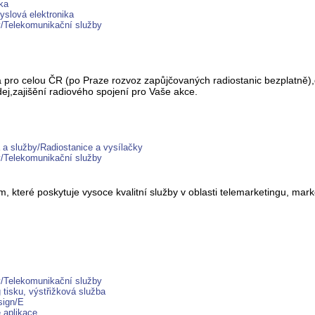
ka
yslová elektronika
y/Telekomunikační služby
vna pro celou ČR (po Praze rozvoz zapůjčovaných radiostanic bezplatn
dej,zajišění radiového spojení pro Vaše akce.
a služby/Radiostanice a vysílačky
y/Telekomunikační služby
, které poskytuje vysoce kvalitní služby v oblasti telemarketingu, mar
y/Telekomunikační služby
tisku, výstřižková služba
sign/E
 aplikace