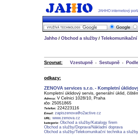
JAHHO internetový port
Google
Jahho
Obchod a služby
Telekomunikační 
/
/
Srovnat:
Vzestupně
Sestupně
Podle
-
-
odkazy:
ZENOVA services s.r.o. - Kompletní úklidov
Kompletní úklidový servis, generální úklid, čiště
V Celnici 1028/10, Praha
Adresa:
25051865
IČO:
224223116
Telefon:
zapiszenova
o2active.cz
Email:
www.zenova.cz
URL:
Obchod a služby/Katalogy firem
kategorie:
Obchod a služby/Doprava/Nákladní doprava
Obchod a služby/Telekomunikační technika a služb