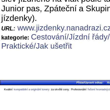
Junior pas, Zpáteční a Skupi
jízdenky).
www.jizdenky.nanadrazi.c
URL:
Cestování/Jízdní řády/
kategorie:
Praktické/Jak ušetřit
|
Přidat/Upravit odkaz
K
Kvalitní
kompatibilní a originální tonery
za skvělé ceny.
Profesionální
řešení hromadných