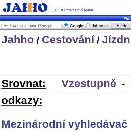
JAHHO internetový portál
Wall
Google
Jahho.cz
Jahho
Cestování
Jízdn
/
/
Srovnat:
Vzestupně
-
odkazy:
Mezinárodní vyhledávač 