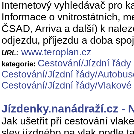
Internetový vyhledávač pro ka
Informace o vnitrostátních, m
ČSAD, Arriva a další) k nal
odjezdu, příjezdu a doba spo
www.teroplan.cz
URL:
Cestování/Jízdní řády
kategorie:
Cestování/Jízdní řády/Autobuso
Cestování/Jízdní řády/Vlakové 
Jízdenky.nanádraží.cz - N
Jak ušetřit při cestování vl
slev jízdného na vlak podle t