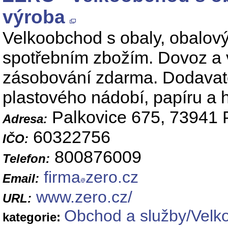
výroba
Velkoobchod s obaly, obalov
spotřebním zbožím. Dovoz a v
zásobování zdarma. Dodavatel t
plastového nádobí, papíru a 
Palkovice 675, 73941 
Adresa:
60322756
IČO:
800876009
Telefon:
firma
zero.cz
Email:
www.zero.cz/
URL:
Obchod a služby/Velk
kategorie: