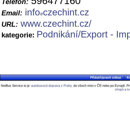
596477160
Telefon:
info
czechint.cz
Email:
www.czechint.cz/
URL:
Podnikání/Export - Im
kategorie:
|
Přidat/Upravit odkaz
K
NetBus Service to je
autobusová doprava z Prahy
do všech míst v ČR nebo po Evropě. Pro
shopů a t