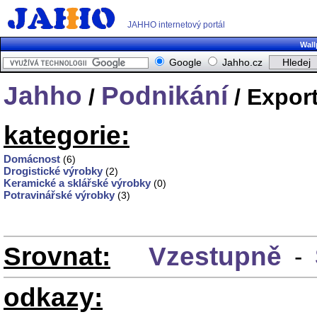
JAHHO internetový portál
Wall
Google
Jahho.cz
Jahho
Podnikání
/
/ Export
kategorie:
Domácnost
(6)
Drogistické výrobky
(2)
Keramické a sklářské výrobky
(0)
Potravinářské výrobky
(3)
Srovnat:
Vzestupně
-
odkazy: