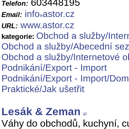
603448195
Telefon:
info
astor.cz
Email:
www.astor.cz
URL:
Obchod a služby/Inte
kategorie:
Obchod a služby/Abecední se
Obchod a služby/Internetové 
Podnikání/Export - Import
Podnikání/Export - Import/Do
Praktické/Jak ušetřit
Lesák & Zeman
Váhy do obchodů, kuchyní, cuk