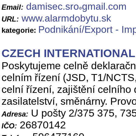
damisec.sro
gmail.com
Email:
www.alarmdobytu.sk
URL:
Podnikání/Export - Im
kategorie:
CZECH INTERNATIONAL, 
Poskytujeme celně deklarační
celním řízení (JSD, T1/NCTS,
celní řízení, zajištění celní
zasilatelství, směnárny. Pro
U pošty 2/375 375, 73
Adresa:
26870142
IČO: