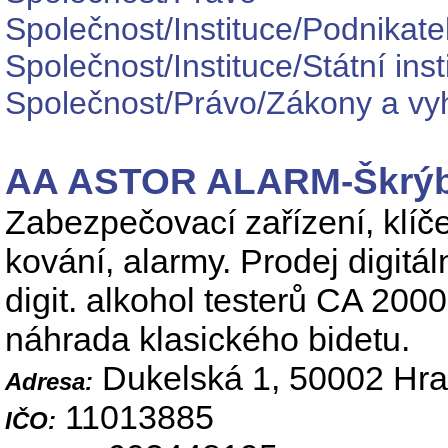
Společnost/Instituce/Podnikatel
Společnost/Instituce/Státní ins
Společnost/Právo/Zákony a vy
AA ASTOR ALARM-Škrýb
Zabezpečovací zařízení, klíče
kování, alarmy. Prodej digitál
digit. alkohol testerů CA 200
náhrada klasického bidetu.
Dukelská 1, 50002 Hra
Adresa:
11013885
IČO: