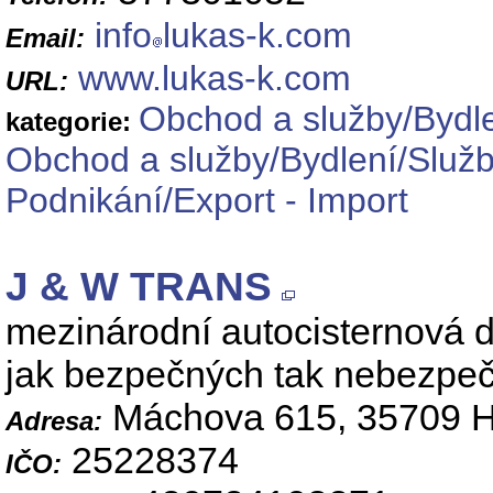
info
lukas-k.com
Email:
www.lukas-k.com
URL:
Obchod a služby/Bydl
kategorie:
Obchod a služby/Bydlení/Služ
Podnikání/Export - Import
J & W TRANS
mezinárodní autocisternová d
jak bezpečných tak nebezpe
Máchova 615, 35709 H
Adresa:
25228374
IČO: