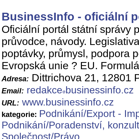
BusinessInfo - oficiální 
Oficiální portál státní správy
průvodce, návody. Legislativa
poptávky, průmysl, podpora p
Evropská unie ? EU. Formulář
Dittrichova 21, 12801 
Adresa:
redakce
businessinfo.cz
Email:
www.businessinfo.cz
URL:
Podnikání/Export - Im
kategorie:
Podnikání/Poradenství, konzul
Společnost/Právo