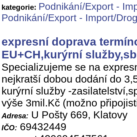
Podnikání/Export - Im
kategorie:
Podnikání/Export - Import/Drog
expresní doprava termíno
EU+CH,kurýrní služby,sb
Specializujeme se na expres
nejkratší dobou dodání do 3,
kurýrní služby -zasilatelství,
výše 3mil.Kč (možno připojisti
U Pošty 669, Klatovy
Adresa:
69432449
IČO: