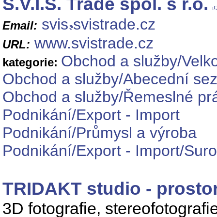
S.V.I.S. Trade spol. s r.o.
svis
svistrade.cz
Email:
www.svistrade.cz
URL:
Obchod a služby/Velk
kategorie:
Obchod a služby/Abecední se
Obchod a služby/Řemeslné práce
Podnikání/Export - Import
Podnikání/Průmysl a výroba
Podnikání/Export - Import/Suro
TRIDAKT studio - prostor
3D fotografie, stereofotografie