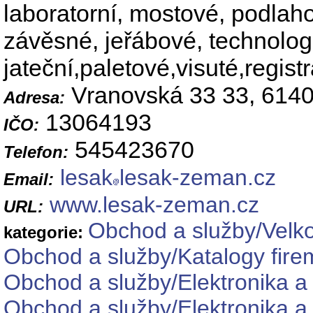
laboratorní, mostové, podlahov
závěsné, jeřábové, technolog
jateční,paletové,visuté,regis
Vranovská 33 33, 614
Adresa:
13064193
IČO:
545423670
Telefon:
lesak
lesak-zeman.cz
Email:
www.lesak-zeman.cz
URL:
Obchod a služby/Velk
kategorie:
Obchod a služby/Katalogy fire
Obchod a služby/Elektronika a
Obchod a služby/Elektronika a e