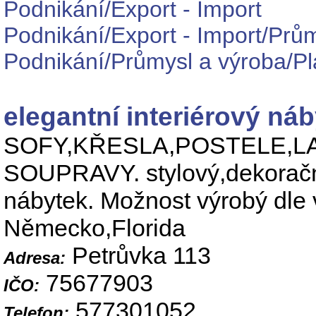
Podnikání/Export - Import
Podnikání/Export - Import/Prů
Podnikání/Průmysl a výroba/Pl
elegantní interiérový ná
SOFY,KŘESLA,POSTELE,LA
SOUPRAVY. stylový,dekoračn
nábytek. Možnost výrobý dle 
Německo,Florida
Petrůvka 113
Adresa:
75677903
IČO:
577301052
Telefon: