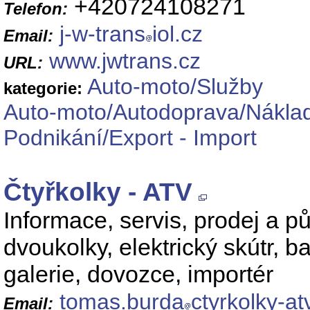
+420724108271
Telefon:
j-w-trans
iol.cz
Email:
www.jwtrans.cz
URL:
Auto-moto/Služby
kategorie:
Auto-moto/Autodoprava/Náklad
Podnikání/Export - Import
Čtyřkolky - ATV
Informace, servis, prodej a pů
dvoukolky, elektrický skútr, ba
galerie, dovozce, importér
tomas.burda
ctyrkolky-at
Email: