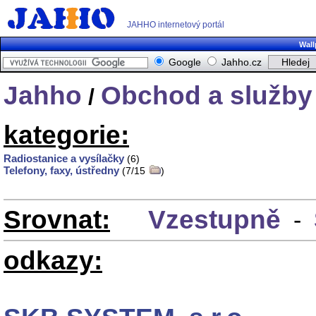
JAHHO internetový portál
Wall
Google
Jahho.cz
Jahho
Obchod a služby
/
kategorie:
Radiostanice a vysílačky
(6)
Telefony, faxy, ústředny
(7/15
)
Srovnat:
Vzestupně
-
odkazy: