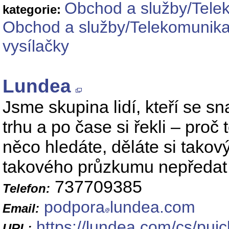
Obchod a služby/Telek
kategorie:
Obchod a služby/Telekomunikač
vysílačky
Lundea
Jsme skupina lidí, kteří se sna
trhu a po čase si řekli – proč
něco hledáte, děláte si tako
takového průzkumu nepředat 
737709385
Telefon:
podpora
lundea.com
Email:
https://lundea.com/cs/pujc
URL: