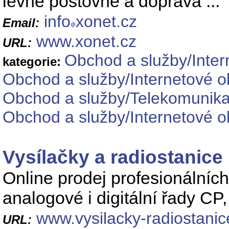
levné poštovné a doprava ...
info
xonet.cz
Email:
www.xonet.cz
URL:
Obchod a služby/Inter
kategorie:
Obchod a služby/Internetové o
Obchod a služby/Telekomunikač
Obchod a služby/Internetové 
Vysílačky a radiostanice
Online prodej profesionálních
analogové i digitální řady C
www.vysilacky-radiostanice
URL: