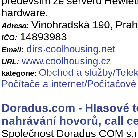
především ze serverů Hewlet
hardware.
Vinohradská 190, Prah
Adresa:
14893983
IČO:
dirs
coolhousing.net
Email:
www.coolhousing.cz
URL:
Obchod a služby/Telek
kategorie:
Počítače a internet/Počítačové 
Doradus.com - Hlasové t
nahrávání hovorů, call c
Společnost Doradus COM s.r.