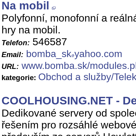
Na mobil
Polyfonní, monofonní a reáln
hry na mobil.
546587
Telefon:
bomba_sk
yahoo.com
Email:
www.bomba.sk/modules.
URL:
Obchod a služby/Telek
kategorie:
COOLHOUSING.NET - Ded
Dedikované servery od společ
řešením pro rozsáhlé webové 