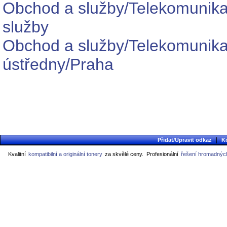
Obchod a služby/Telekomunika
služby
Obchod a služby/Telekomunikačn
ústředny/Praha
|
Přidat/Upravit odkaz
K
Kvalitní
kompatibilní a originální tonery
za skvělé ceny.
Profesionální
řešení hromadných