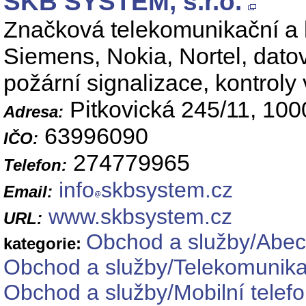
SKB SYSTEM, s.r.o.
Značková telekomunikační a 
Siemens, Nokia, Nortel, datov
požární signalizace, kontroly 
Pitkovická 245/11, 10
Adresa:
63996090
IČO:
274779965
Telefon:
info
skbsystem.cz
Email:
www.skbsystem.cz
URL:
Obchod a služby/Abec
kategorie:
Obchod a služby/Telekomunikač
Obchod a služby/Mobilní telef