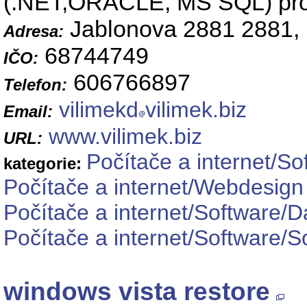
(.NET,ORACLE, MS SQL) pro
Jablonova 2881 2881,
Adresa:
68744749
IČO:
606766897
Telefon:
vilimekd
vilimek.biz
Email:
www.vilimek.biz
URL:
Počítače a internet/So
kategorie:
Počítače a internet/Webdesig
Počítače a internet/Software/
Počítače a internet/Software/So
windows vista restore