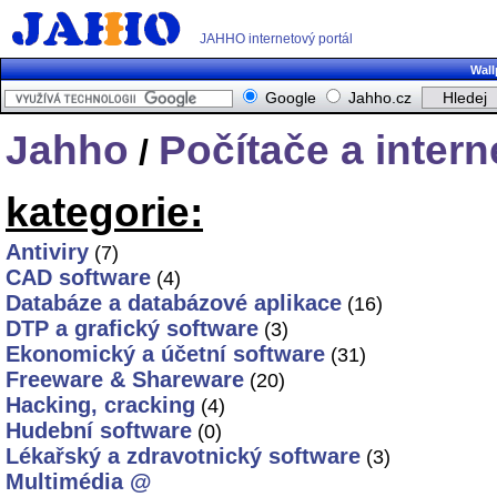
JAHHO internetový portál
Wall
Google
Jahho.cz
Jahho
Počítače a intern
/
kategorie:
Antiviry
(7)
CAD software
(4)
Databáze a databázové aplikace
(16)
DTP a grafický software
(3)
Ekonomický a účetní software
(31)
Freeware & Shareware
(20)
Hacking, cracking
(4)
Hudební software
(0)
Lékařský a zdravotnický software
(3)
Multimédia @