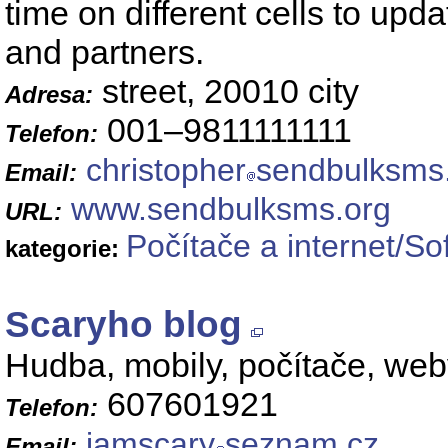
time on different cells to up
and partners.
street, 20010 city
Adresa:
001–9811111111
Telefon:
christopher
sendbulksms
Email:
www.sendbulksms.org
URL:
Počítače a internet/So
kategorie:
Scaryho blog
Hudba, mobily, počítače, weby
607601921
Telefon:
iamscary
seznam.cz
Email: