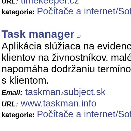
timekeeper.cz
URL:
Počítače a internet/So
kategorie:
Task manager
Aplikácia slúžiaca na evidenc
klientov na živnostníkov, mal
napomáha dodržaniu termínov
s klientom.
taskman
subject.sk
Email:
www.taskman.info
URL:
Počítače a internet/So
kategorie: