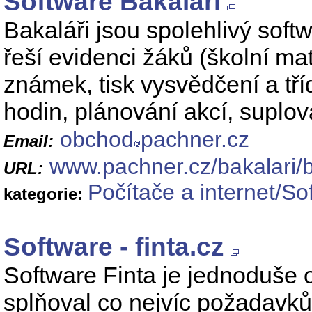
Software Bakaláři
Bakaláři jsou spolehlivý softw
řeší evidenci žáků (školní mat
známek, tisk vysvědčení a tří
hodin, plánování akcí, suplová
obchod
pachner.cz
Email:
www.pachner.cz/bakalari/b
URL:
Počítače a internet/So
kategorie:
Software - finta.cz
Software Finta je jednoduše o
splňoval co nejvíc požadavků 