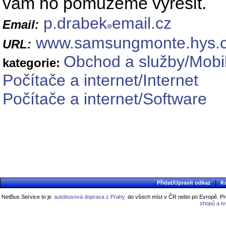
vám ho pomůžeme vyřešit.
p.drabek
email.cz
Email:
www.samsungmonte.hys.c
URL:
Obchod a služby/Mobil
kategorie:
Počítače a internet/Internet
Počítače a internet/Software
|
Přidat/Upravit odkaz
K
NetBus Service to je
autobusová doprava z Prahy
do všech míst v ČR nebo po Evropě. Pro
shopů a t