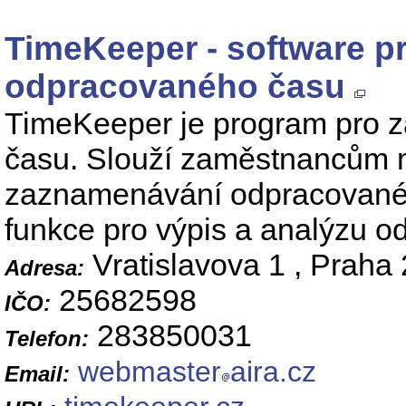
TimeKeeper - software p
odpracovaného času
TimeKeeper je program pro 
času. Slouží zaměstnancům m
zaznamenávání odpracované
funkce pro výpis a analýzu 
Vratislavova 1 , Praha 
Adresa:
25682598
IČO:
283850031
Telefon:
webmaster
aira.cz
Email: