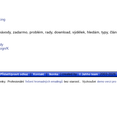
king
 návody, zadarmo, problém, rady, download, výdělek, hledám, typy, člá
ody
sign/K
|
|
| created by
2003-2026
Přidat/Upravit odkaz
Kontakt
Ikonka
© Jahho team
niky.
Profesionální
řešení hromadných emailingů
bez starostí..
Vyzkoušet
demo verzi pro