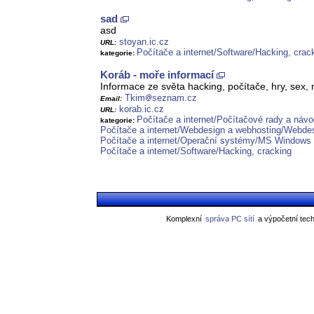
sad
asd
stoyan.ic.cz
URL:
Počítače a internet/Software/Hacking, crac
kategorie:
Koráb - moře informací
Informace ze světa hacking, počítače, hry, sex,
Tkim
seznam.cz
Email:
korab.ic.cz
URL:
Počítače a internet/Počítačové rady a náv
kategorie:
Počítače a internet/Webdesign a webhosting/Webde
Počítače a internet/Operační systémy/MS Windows
Počítače a internet/Software/Hacking, cracking
Komplexní
správa PC sítí
a výpočetní tech