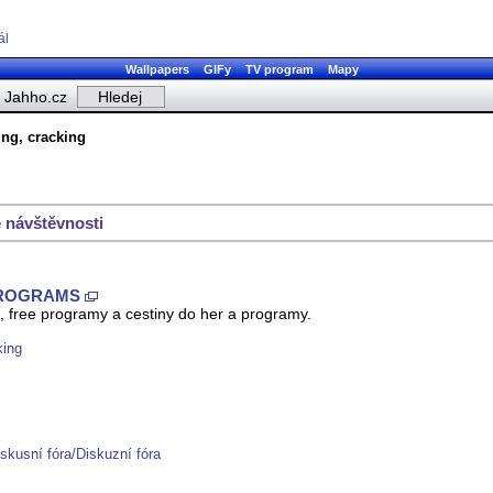
ál
Wallpapers
GIFy
TV program
Mapy
Jahho.cz
ing, cracking
 návštěvnosti
PROGRAMS
n, free programy a cestiny do her a programy.
king
iskusní fóra/Diskuzní fóra