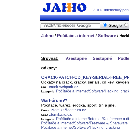
JAHHO internetový port
Google
Jahho
Počítače a internet
Software
/
/
/ Hack
Srovnat:
Vzestupně
Sestupně
Podle
-
-
odkazy:
CRACK-PATCH-CD_KEY-SERIAL-FREE_
Odkazy na crack, cracky, serials, cd key, keyge
crack.webpark.cz
URL:
Počítače a internet/Software/Hacking, crac
kategorie:
WarFórum
Počítače, warez, erotika, sport, trh a jiné.
ztomikz
centrum.cz
Email:
ztomikz.ic.cz/
URL:
Počítače a internet/Internet/Konference a d
kategorie:
Počítače a internet/Software/Freeware & Shareware
Počítače a internet/Software/Hacking, cracking