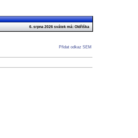
6. srpna 2026 svátek má: Oldřiška
Přidat odkaz SEM