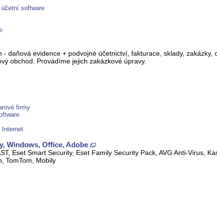
 účetní software
e
 daňová evidence + podvojné účetnictví, fakturace, sklady, zakázky, 
tový obchod. Provádíme jejich zakázkové úpravy.
arové firmy
oftware
 Internet
y, Windows, Office, Adobe
AST, Eset Smart Security, Eset Family Security Pack, AVG Anti-Virus, K
n, TomTom, Mobily