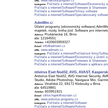
www.faktura-program.cz
URL:
Počítače a internet/Software/Ekonomický a
kategorie:
Počítače a internet/Software/Freeware & Shareware
Počítače a internet/Software/Síťový software
Počítače a internet/Software/Specializovaný softwar
AdmWin
Účetní programy (ekonomický software) AdmWin -
majetek, mzdy, kniha jízd. Software pro interne
Prušánecká 16, Brno
Adresa:
12164551
IČO:
+420603959327
Telefon:
info
admwin.cz
Email:
www.admwin.cz
URL:
Počítače a internet/Počítačové firmy/Softw
kategorie:
Počítače a internet/Software/Ekonomický a účetní s
Počítače a internet/Software/Freeware & Shareware
Počítače a internet/Software/Software a aplikace pro
ntivirus Eset Nod32, AVG, AVAST, Kaspersk
Antivirus Eset Nod32, AVG Internet Security, AV
Studio, Adobe Photoshop, Navigace Mio, Garmi
Vinařská 22, 69172 Klobouky u Brna
Adresa:
64519881
IČO:
603951921
Telefon:
viktor.hajek
seznam.cz
Email:
www.antivirus-programy.cz
URL:
Počítače a internet/Software
kategorie:
Počítače a internet/Software/Antiviry