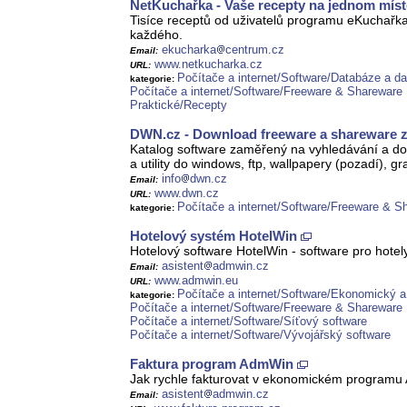
NetKuchařka - Vaše recepty na jednom míst
Tisíce receptů od uživatelů programu eKuchařk
každého.
ekucharka
centrum.cz
Email:
www.netkucharka.cz
URL:
Počítače a internet/Software/Databáze a d
kategorie:
Počítače a internet/Software/Freeware & Shareware
Praktické/Recepty
DWN.cz - Download freeware a shareware 
Katalog software zaměřený na vyhledávání a dow
a utility do windows, ftp, wallpapery (pozadí), gr
info
dwn.cz
Email:
www.dwn.cz
URL:
Počítače a internet/Software/Freeware & S
kategorie:
Hotelový systém HotelWin
Hotelový software HotelWin - software pro hotel
asistent
admwin.cz
Email:
www.admwin.eu
URL:
Počítače a internet/Software/Ekonomický a
kategorie:
Počítače a internet/Software/Freeware & Shareware
Počítače a internet/Software/Síťový software
Počítače a internet/Software/Vývojářský software
Faktura program AdmWin
Jak rychle fakturovat v ekonomickém program
asistent
admwin.cz
Email: