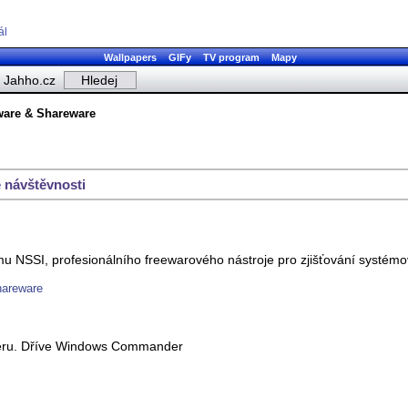
ál
Wallpapers
GIFy
TV program
Mapy
Jahho.cz
ware & Shareware
 návštěvnosti
u NSSI, profesionálního freewarového nástroje pro zjišťování systémovýc
hareware
eru. Dříve Windows Commander