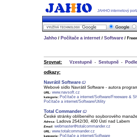
JAHHO internetový port
Google
Jahho
Počítače a internet
Software
/
/
/ Free
Srovnat:
Vzestupně
Sestupně
Podle
-
-
odkazy:
Navrátil Software
Webové sídlo Navrátil Software - autora program
www.navsoft.cz
URL:
Počítače a internet/Software/Freeware & S
kategorie:
Počítače a internet/Software/Utility
Total Commander
České stránky oblíbeného souborového manaž
Ladova 2542/30, 400 Ústí nad Labem
Adresa:
webmaster
totalcommander.cz
Email:
www.totalcommander.cz
URL:
Počítače a internet/Software
kategorie: