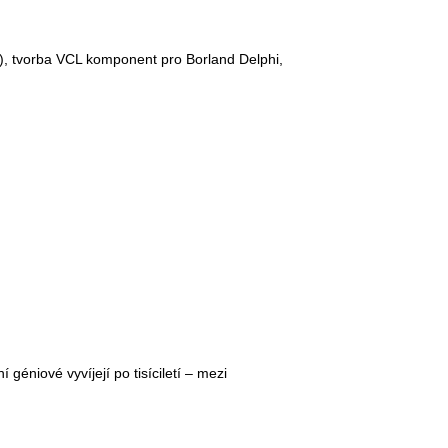
), tvorba VCL komponent pro Borland Delphi,
éniové vyvíjejí po tisíciletí – mezi