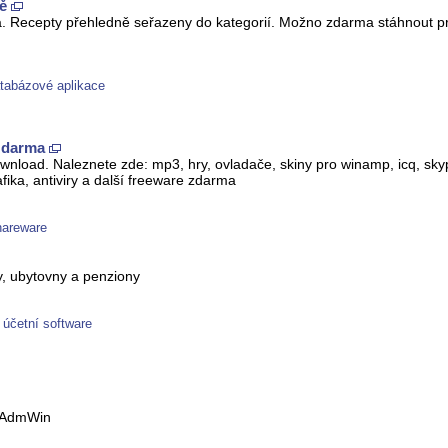
ě
a. Recepty přehledně seřazeny do kategorií. Možno zdarma stáhnout 
atabázové aplikace
zdarma
nload. Naleznete zde: mp3, hry, ovladače, skiny pro winamp, icq, sky
afika, antiviry a další freeware zdarma
hareware
y, ubytovny a penziony
 účetní software
u AdmWin