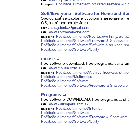
URL:
Počítače a internet/Software/Freeware & S
kategorie:
Soft4Everyone - Software for Home and Bu
Spoločnosť sa zaoberá vývojom shareware a fr
OS, ktoré podporuje Javu.
svajdlenka
gmail.com
Email:
www.soft4everyone.com
URL:
Počítače a internet/Počítačové firmy/Softw
kategorie:
Počítače a internet/Software/Freeware & Shareware
Počítače a internet/Software/Software a aplikace pro
Počítače a internet/Software/Utility
mouse
free software download, free programs, utilits a
www.mouse.szm.sk
URL:
Počítače a internet/Archivy freeware, shar
kategorie:
Počítače a internet/Multimédia
Počítače a internet/Software
Počítače a internet/Software/Freeware & Shareware
Programs
free software DOWNLOAD, free programs and ap
www.wallpapers.szm.sk
URL:
Počítače a internet/Internet
kategorie:
Počítače a internet/Software
Počítače a internet/Software/Freeware & Shareware
Počítače a internet/Software/Utility