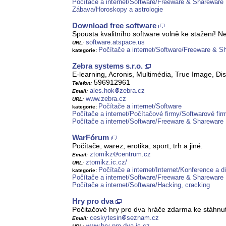
Počítače a internet/Software/Freeware & Shareware
Zábava/Horoskopy a astrologie
Download free software
Spousta kvalitního software volně ke stažení! N
software.atspace.us
URL:
Počítače a internet/Software/Freeware & S
kategorie:
Zebra systems s.r.o.
E-learning, Acronis, Multimédia, True Image, Dis
596912961
Telefon:
ales.hok
zebra.cz
Email:
www.zebra.cz
URL:
Počítače a internet/Software
kategorie:
Počítače a internet/Počítačové firmy/Softwarové fir
Počítače a internet/Software/Freeware & Shareware
WarFórum
Počítače, warez, erotika, sport, trh a jiné.
ztomikz
centrum.cz
Email:
ztomikz.ic.cz/
URL:
Počítače a internet/Internet/Konference a d
kategorie:
Počítače a internet/Software/Freeware & Shareware
Počítače a internet/Software/Hacking, cracking
Hry pro dva
Počitačové hry pro dva hráče zdarma ke stáhnutí
ceskytesin
seznam.cz
Email:
www.hry-pro-dva.ic.cz