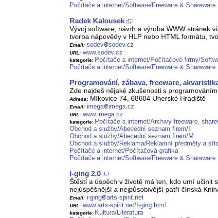
Počítače a internet/Software/Freeware & Shareware
Radek Kalousek
Vývoj software, návrh a výroba WWW stránek vč
tvorba nápovědy v HLP nebo HTML formátu, tv
sodev
sodev.cz
Email:
www.sodev.cz
URL:
Počítače a internet/Počítačové firmy/Softw
kategorie:
Počítače a internet/Software/Freeware & Shareware
Programování, zábava, freeware, akvaristik
Zde najdeš nějaké zkušenosti s programováním (
Míkovice 74, 68604 Uherské Hradiště
Adresa:
imega
imega.cz
Email:
www.imega.cz
URL:
Počítače a internet/Archivy freeware, shar
kategorie:
Obchod a služby/Abecední seznam firem/I
Obchod a služby/Abecední seznam firem/M
Obchod a služby/Reklama/Reklamní předměty a síto
Počítače a internet/Počítačová grafika
Počítače a internet/Software/Freeware & Shareware
I-ging 2.0
Štěstí a úspěch v životě má ten, kdo umí učinit 
nejúspěšnější a nejpůsobivější patří čínská Kniha
i-ging
arts-spirit.net
Email:
www.arts-spirit.net/I-ging.html
URL:
Kultura/Literatura
kategorie: