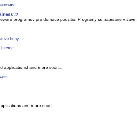
hareware
siness
eeware programov pre domáce použitie. Programy sú napísane v Jave,
arové firmy
 Internet
nd applicationst and more soon...
eware
plications and more soon...