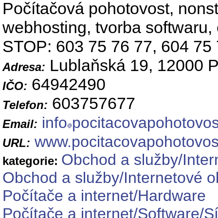
Počítačová pohotovost, nonsto
webhosting, tvorba softwa
STOP: 603 75 76 77, 604 75 
Lublaňská 19, 12000 
Adresa:
64942490
IČO:
603757677
Telefon:
info
pocitacovapohotovos
Email:
www.pocitacovapohotovos
URL:
Obchod a služby/Inte
kategorie:
Obchod a služby/Internetové o
Počítače a internet/Hardware
Počítače a internet/Software/S