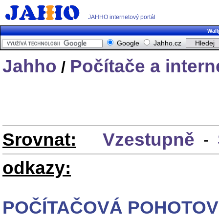
JAHHO internetový portál
Wall
Google
Jahho.cz
Jahho
Počítače a intern
/
Srovnat:
Vzestupně
-
odkazy:
POČÍTAČOVÁ POHOTOVOS