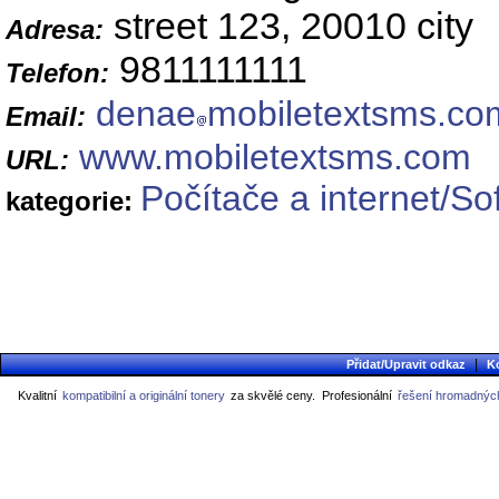
street 123, 20010 city
Adresa:
9811111111
Telefon:
denae
mobiletextsms.co
Email:
www.mobiletextsms.com
URL:
Počítače a internet/So
kategorie:
|
Přidat/Upravit odkaz
K
Kvalitní
kompatibilní a originální tonery
za skvělé ceny.
Profesionální
řešení hromadných