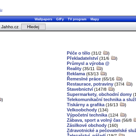
ál
Wallpapers
GIFy
TV program
Mapy
Jahho.cz
Péče o tělo
(31/2
)
Překladatelství
(31/6
)
Průmysl a výroba @
Reality
(35/11
)
Reklama
(63/13
)
Řemeslné práce
(65/16
)
Restaurace, potraviny
(37/4
)
Stavebnictví
(147/8
)
Supermarkety, obchodní domy
(
Telekomunikační technika a služ
)
Tiskárny a grafika
(16/13
)
Velkoobchody
(134)
Výpočetní technika
(12/4
)
Zábava, sport a volný čas
(56/8
Zásilkové obchody
(160)
Zdravotnické a pečovatelské slu
Železařství, nářadí
(19/7
)