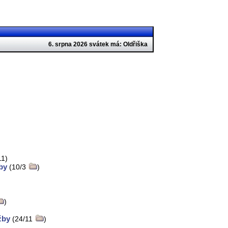
6. srpna 2026 svátek má: Oldřiška
11)
by
(10/3
)
)
žby
(24/11
)