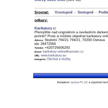
Srovnat:
Vzestupně
Sestupně
Podle
-
-
odkazy:
Karikatury
Přemýšlíte nad originálním a nevšedním dárkem p
portrét? Proto si můžete objednat karikatury onl
Stodolní 794/21 794/21, 70200 Ostrava
Adresa:
28472560
IČO:
+420725606293
Telefon:
karikatury-online
seznam.cz
Email:
www.karikatury.eu
URL:
Obchod a služby
kategorie:
Komplexní
správa PC sítí
a výpočetní tech