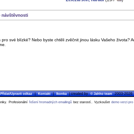
 návštěvnosti
ro své blízké? Nebo byste chtěli zvěčnit jinou lásku Vašeho života? Au
ine.
|
|
| created by
2003-2026
Přidat/Upravit odkaz
Kontakt
Ikonka
© Jahho team
niky.
Profesionální
řešení hromadných emailingů
bez starostí..
Vyzkoušet
demo verzi pro