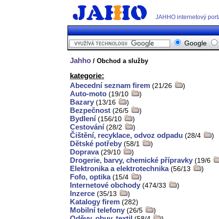
JAHHO internetový port
Google
Jahho
/ Obchod a služby
kategorie:
Abecední seznam firem
(21/26
)
Auto-moto
(19/10
)
Bazary
(13/16
)
Bezpečnost
(26/5
)
Bydlení
(156/10
)
Cestování
(28/2
)
Čištění, recyklace, odvoz odpadu
(28/4
)
Dětské potřeby
(58/1
)
Doprava
(29/10
)
Drogerie, barvy, chemické přípravky
(19/6
Elektronika a elektrotechnika
(56/13
)
Fofo, optika
(15/4
)
Internetové obchody
(474/33
)
Inzerce
(35/13
)
Katalogy firem
(282)
Mobilní telefony
(26/5
)
Oděvy, obuv, textil
(58/4
)