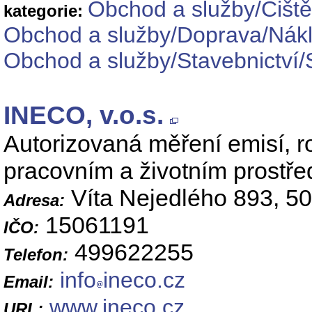
Obchod a služby/Čiště
kategorie:
Obchod a služby/Doprava/Nák
Obchod a služby/Stavebnictví
INECO, v.o.s.
Autorizovaná měření emisí, r
pracovním a životním prostřed
Víta Nejedlého 893, 5
Adresa:
15061191
IČO:
499622255
Telefon:
info
ineco.cz
Email:
www.ineco.cz
URL: