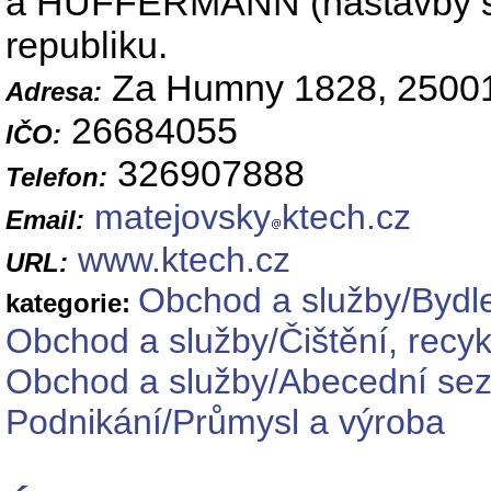
a HÜFFERMANN (nástavby s l
republiku.
Za Humny 1828, 2500
Adresa:
26684055
IČO:
326907888
Telefon:
matejovsky
ktech.cz
Email:
www.ktech.cz
URL:
Obchod a služby/Bydl
kategorie:
Obchod a služby/Čištění, recy
Obchod a služby/Abecední se
Podnikání/Průmysl a výroba