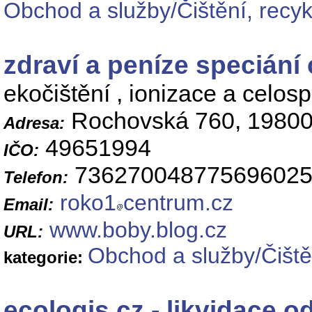
Obchod a služby/Čištění, recy
zdraví a peníze speciání
ekočištění , ionizace a celosp
Rochovská 760, 19800
Adresa:
49651994
IČO:
73627004877569602
Telefon:
roko1
centrum.cz
Email:
www.boby.blog.cz
URL:
Obchod a služby/Čiště
kategorie:
ecologis.cz - likvidace 