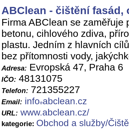
ABClean - čištění fasád, 
Firma ABClean se zaměřuje př
betonu, cihlového zdiva, pří
plastu. Jedním z hlavních cílů
bez přítomnosti vody, jakýchk
Evropská 47, Praha 6
Adresa:
48131075
IČO:
721355227
Telefon:
info
abclean.cz
Email:
www.abclean.cz/
URL:
Obchod a služby/Čiště
kategorie: