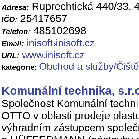
Ruprechtická 440/33, 
Adresa:
25417657
IČO:
485102698
Telefon:
inisoft
inisoft.cz
Email:
www.inisoft.cz
URL:
Obchod a služby/Čiště
kategorie:
Komunální technika, s.r.
Společnost Komunální technik
OTTO v oblasti prodeje plas
výhradním zástupcem spol