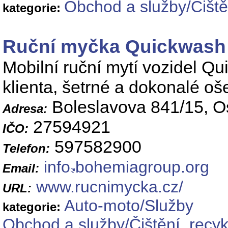
Obchod a služby/Čiště
kategorie:
Ruční myčka Quickwash
Mobilní ruční mytí vozidel Qu
klienta, šetrné a dokonalé oš
Boleslavova 841/15, Os
Adresa:
27594921
IČO:
597582900
Telefon:
info
bohemiagroup.org
Email:
www.rucnimycka.cz/
URL:
Auto-moto/Služby
kategorie:
Obchod a služby/Čištění, recy