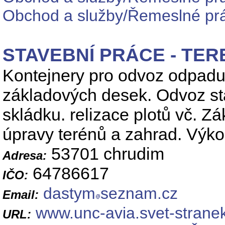
Obchod a služby/Řemeslné práce
STAVEBNÍ PRÁCE - TER
Kontejnery pro odvoz odpadu,
základových desek. Odvoz st
skládku. relizace plotů vč. Z
úpravy terénů a zahrad. Výk
53701 chrudim
Adresa:
64786617
IČO:
dastym
seznam.cz
Email:
www.unc-avia.svet-strane
URL: