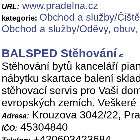
www.pradelna.cz
URL:
Obchod a služby/Čiště
kategorie:
Obchod a služby/Oděvy, obuv, te
BALSPED Stěhování
Stěhování bytů kanceláří pian
nábytku skartace balení skla
stěhovací servis pro Vaši dom
evropských zemích. Veškeré s
Krouzova 3042/22, Pr
Adresa:
45304840
IČO:
+420603423684