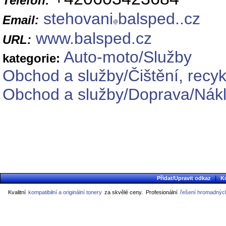
Telefon:
stehovani
balsped..cz
Email:
www.balsped.cz
URL:
Auto-moto/Služby
kategorie:
Obchod a služby/Čištění, recy
Obchod a služby/Doprava/Nák
|
Přidat/Upravit odkaz
K
Kvalitní
kompatibilní a originální tonery
za skvělé ceny.
Profesionální
řešení hromadných