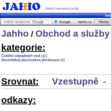
JAHHO internetový portál
Wall
Google
Jahho.cz
Jahho
Obchod a služby
/
kategorie:
Čistění odpadních vod
(11)
Dezinfekce,dezinsekce,deratizace
(5)
Srovnat:
Vzestupně
-
odkazy: