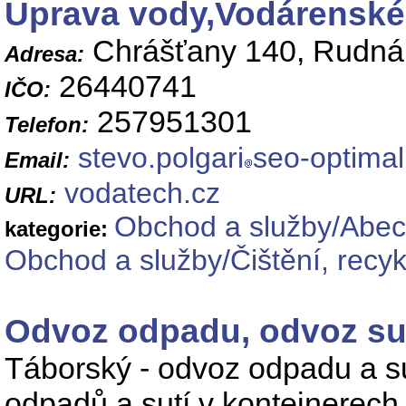
Úprava vody,Vodárensk
Chrášťany 140, Rudná
Adresa:
26440741
IČO:
257951301
Telefon:
stevo.polgari
seo-optimal
Email:
vodatech.cz
URL:
Obchod a služby/Abec
kategorie:
Obchod a služby/Čištění, recy
Odvoz odpadu, odvoz sut
Táborský - odvoz odpadu a 
odpadů a sutí v kontejnerech.