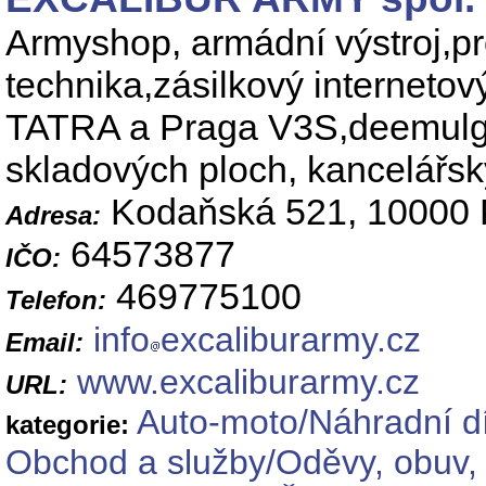
Armyshop, armádní výstroj,pr
technika,zásilkový interneto
TATRA a Praga V3S,deemulga
skladových ploch, kancelářsk
Kodaňská 521, 10000 
Adresa:
64573877
IČO:
469775100
Telefon:
info
excaliburarmy.cz
Email:
www.excaliburarmy.cz
URL:
Auto-moto/Náhradní dí
kategorie:
Obchod a služby/Oděvy, obuv, t