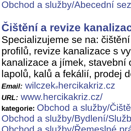
Obchod a služby/Abecední se
Čištění a revize kanalizac
Specializujeme se na: čištěn
profilů, revize kanalizace s 
kanalizace a jímek, stavební 
lapolů, kalů a fekálií, prodej
wilczek
hercikakriz.cz
Email:
www.hercikakriz.cz/
URL:
Obchod a služby/Čiště
kategorie:
Obchod a služby/Bydlení/Služ
Obchod a služby/Řemeslné prá