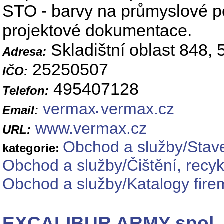
STO - barvy na průmyslové po
projektové dokumentace.
Skladištní oblast 848,
Adresa:
25250507
IČO:
495407128
Telefon:
vermax
vermax.cz
Email:
www.vermax.cz
URL:
Obchod a služby/Stave
kategorie:
Obchod a služby/Čištění, recy
Obchod a služby/Katalogy fire
EXCALIBUR ARMY spol. s