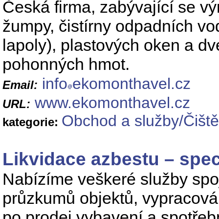
Česká firma, zabývající se vý
žumpy, čistírny odpadních vod,
lapoly), plastových oken a d
pohonných hmot.
info
ekomonthavel.cz
Email:
www.ekomonthavel.cz
URL:
Obchod a služby/Čiště
kategorie:
Likvidace azbestu – spec
Nabízíme veškeré služby spo
průzkumů objektů, vypracován
po prodej vybavení a spotřebn