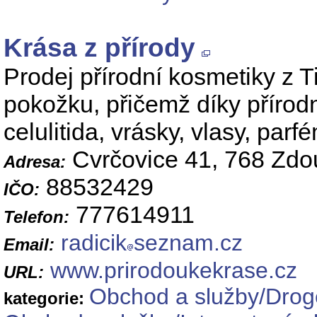
Krása z přírody
Prodej přírodní kosmetiky z 
pokožku, přičemž díky příro
celulitida, vrásky, vlasy, par
Cvrčovice 41, 768 Zdo
Adresa:
88532429
IČO:
777614911
Telefon:
radicik
seznam.cz
Email:
www.prirodoukekrase.cz
URL:
Obchod a služby/Droge
kategorie: