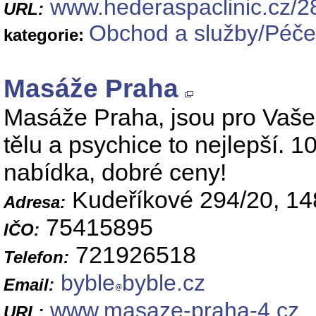
www.hederaspaclinic.cz/28
URL:
Obchod a služby/Péče 
kategorie:
Masáže Praha
Masáže Praha, jsou pro Vaše 
tělu a psychice to nejlepší.
nabídka, dobré ceny!
Kudeříkové 294/20, 14
Adresa:
75415895
IČO:
721926518
Telefon:
byble
byble.cz
Email:
www.masaze-praha-4.cz
URL: