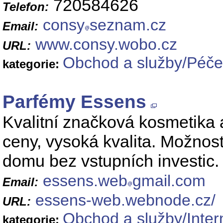
720584626
Telefon:
consy
seznam.cz
Email:
www.consy.wobo.cz
URL:
Obchod a služby/Péče 
kategorie:
Parfémy Essens
Kvalitní značková kosmetika
ceny, vysoká kvalita. Možnos
domu bez vstupních investic.
essens.web
gmail.com
Email:
essens-web.webnode.cz/
URL:
Obchod a služby/Inte
kategorie: