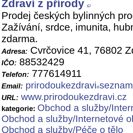
Zdraví z přírody
Prodej českých bylinných pr
Zažívání, srdce, imunita, hub
zdarma.
Cvrčovice 41, 76802 
Adresa:
88532429
IČO:
777614911
Telefon:
prirodoukezdravi
seznam
Email:
www.prirodoukezdravi.cz
URL:
Obchod a služby/Inte
kategorie:
Obchod a služby/Internetové o
Obchod a služby/Péče o tělo