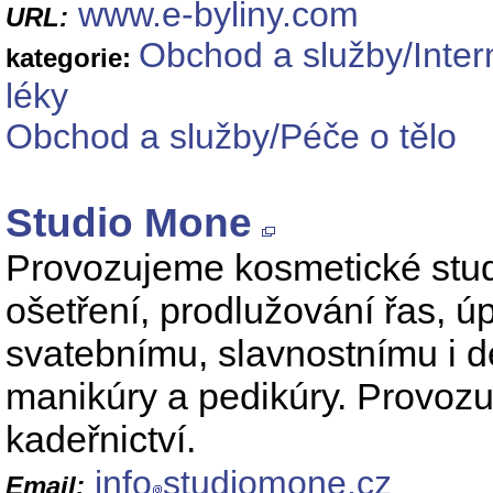
www.e-byliny.com
URL:
Obchod a služby/Inter
kategorie:
léky
Obchod a služby/Péče o tělo
Studio Mone
Provozujeme kosmetické stu
ošetření, prodlužování řas, úpr
svatebnímu, slavnostnímu i d
manikúry a pedikúry. Provoz
kadeřnictví.
info
studiomone.cz
Email: