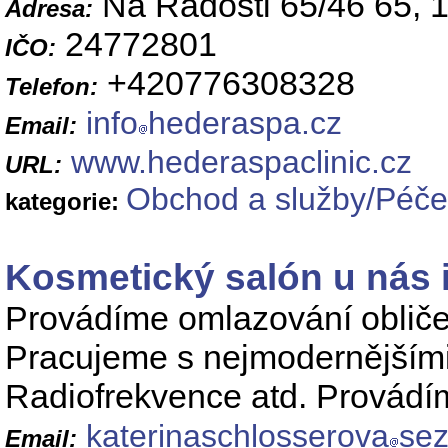
Na Radosti 65/46 65, 
Adresa:
24772801
IČO:
+420776308328
Telefon:
info
hederaspa.cz
Email:
www.hederaspaclinic.cz
URL:
Obchod a služby/Péče 
kategorie:
Kosmetický salón u nás 
Provádíme omlazování obličej
Pracujeme s nejmodernějšími 
Radiofrekvence atd. Provádíme
katerinaschlosserova
se
Email: