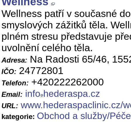
Wellness
Wellness patří v současné d
smyslových zážitků těla. We
plném stresu představuje před
uvolnění celého těla.
Na Radosti 65/46, 155
Adresa:
24772801
IČO:
+420222262000
Telefon:
info
hederaspa.cz
Email:
www.hederaspaclinic.cz/we
URL:
Obchod a služby/Péče 
kategorie: