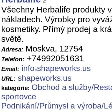
Všechny Herbalife produkty v
nákladech. Výrobky pro vyváž
kosmetiky. Přímý prodej a kr
světě.
Moskva, 12754
Adresa:
+74992051631
Telefon:
info
shapeworks.us
Email:
shapeworks.us
URL:
Obchod a služby/Resta
kategorie:
sportovce
Podnikání/Průmysl a výroba/Léč