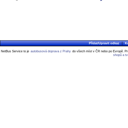
|
Přidat/Upravit odkaz
K
NetBus Service to je
autobusová doprava z Prahy
do všech míst v ČR nebo po Evropě. Pro
shopů a t