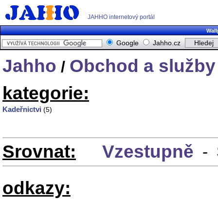
JAHHO internetový portál
Wall
Google
Jahho.cz
Jahho
Obchod a služby
/
kategorie:
Kadeřnictvi
(5)
Srovnat:
Vzestupně
-
odkazy: